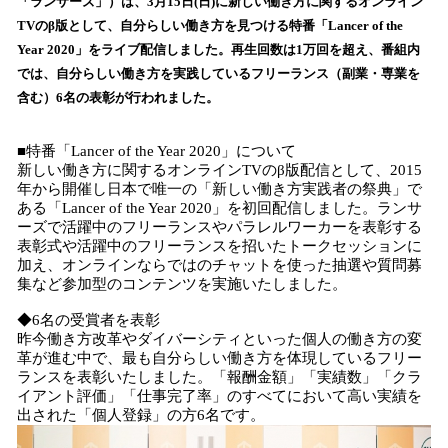
「ランサーズ」）は、3月15日(日)に新しい働き方に関するオンライン
読
TVのβ版として、自分らしい働き方を見つける特番「Lancer of the
み
Year 2020」をライブ配信しました。再生回数は1万回を超え、番組内
込
では、自分らしい働き方を実践しているフリーランス（副業・専業を
み
含む）6名の表彰が行われました。
中
で
す
■特番「Lancer of the Year 2020」について
新しい働き方に関するオンラインTVのβ版配信として、2015
年から開催し日本で唯一の「新しい働き方実践者の祭典」で
ある「Lancer of the Year 2020」を初回配信しました。ランサ
ーズで活躍中のフリーランスやパラレルワーカーを表彰する
表彰式や活躍中のフリーランスを招いたトークセッションに
加え、オンラインならではのチャットを使った抽選や質問募
集など参加型のコンテンツを実施いたしました。
◆6名の受賞者を表彰
昨今働き方改革やダイバーシティといった個人の働き方の変
革が進む中で、最も自分らしい働き方を体現しているフリー
ランスを表彰いたしました。「報酬金額」「実績数」「クラ
イアント評価」「仕事完了率」のすべてにおいて高い実績を
出された「個人登録」の方6名です。