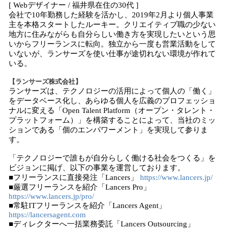
[ Webデザイナー / 福井県在住の30代 ]
会社で10年勤務した経験を活かし、2019年2月より個人事業
主を本格スタートしたルーキー。クリエイティブ職の少ない
地方に住みながらも自分らしい働き方を実現したいという思
いからフリーランスに転向。独立から一度も営業活動をして
いないが、ランサーズを使い仕事が途切れない環境が作れて
いる。
【ランサーズ株式会社】
ランサーズは、テクノロジーの活用によって個人の「働く」
をデータベース化し、あらゆる個人を広義のプロフェッショ
ナルに変える「Open Talent Platform（オープン・タレント・
プラットフォーム）」を構築することによって、当社のミッ
ションである「個のエンパワーメント」を実現して参りま
す。
「テクノロジーで誰もが自分らしく働ける社会をつくる」を
ビジョンに掲げ、以下の事業を運営しております。
■フリーランスに直接発注「Lancers」
https://www.lancers.jp/
■厳選フリーランスを紹介「Lancers Pro」
https://www.lancers.jp/pro/
■常駐ITフリーランスを紹介「Lancers Agent」
https://lancersagent.com
■ディレクターへ一括業務委託「Lancers Outsourcing」