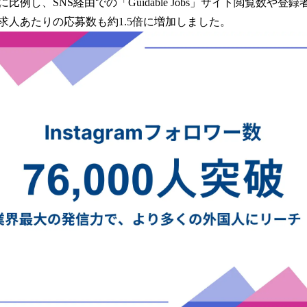
に比例し、SNS経由での「Guidable Jobs」サイト閲覧数や
み
込
求人あたりの応募数も約1.5倍に増加しました。
み
中
で
す