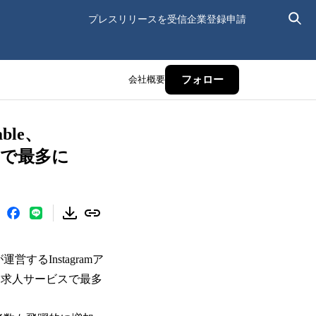
プレスリリースを受信
企業登録申請
会社概要
フォロー
le、
スで最多に
営するInstagramア
向け求人サービスで最多