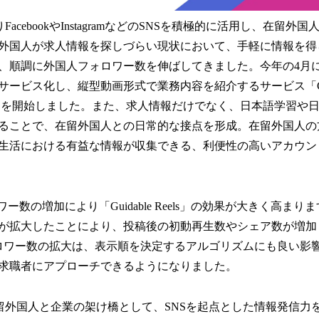
よりFacebookやInstagramなどのSNSを積極的に活用し、在留
外国人が求人情報を探しづらい現状において、手軽に情報を得ら
、順調に外国人フォロワー数を伸ばしてきました。今年の4月に
ービス化し、縦型動画形式で業務内容を紹介するサービス「Guidab
」を開始しました。また、求人情報だけでなく、日本語学習や
ることで、在留外国人との日常的な接点を形成。在留外国人の
生活における有益な情報が収集できる、利便性の高いアカウン
ー数の増加により「Guidable Reels」の効果が大きく高まりま
が拡大したことにより、投稿後の初動再生数やシェア数が増加しまし
ォロワー数の拡大は、表示順を決定するアルゴリズムにも良い影
求職者にアプローチできるようになりました。
後も在留外国人と企業の架け橋として、SNSを起点とした情報発信