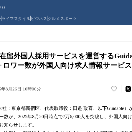
ES
ン
ライフスタイル
ビジネス
グルメ
スポーツ
在留外国人採用サービスを運営するGuidab
amフォロワー数が外国人向け求人情報サービ
25年8月26日 10時00分
い
い
ね
（本社：東京都新宿区、代表取締役：田邉 政喜、以下Guidable）が運
！
数
数が、2025年8月20日時点で7万6,000人を突破し、外国人
を
お知らせします。
読