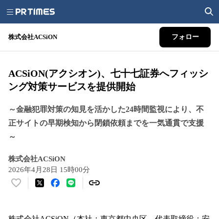
株式会社ACSiON
フォロー
ACSiON(アクシオン)、七十七証券へフィッシ
ング対策サービスを提供開始
～金融犯罪対策の知見を活かした24時間監視により、不
正サイトの早期検知から閉鎖依頼までを一気通貫で支援
～
株式会社ACSiON
2026年4月28日 15時00分
い
い
ね
！
株式会社ACSiON（本社：東京都中央区、代表取締役：安