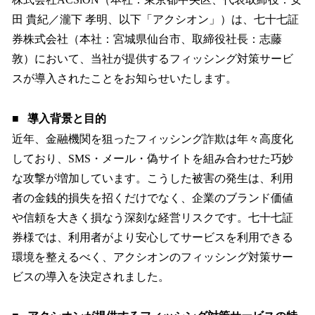
数
田 貴紀／瀧下 孝明、以下「アクシオン」）は、七十七証
を
券株式会社（本社：宮城県仙台市、取締役社長：志藤
読
み
敦）において、当社が提供するフィッシング対策サービ
込
スが導入されたことをお知らせいたします。
み
中
で
■
導入背景と目的
す
近年、金融機関を狙ったフィッシング詐欺は年々高度化
しており、SMS・メール・偽サイトを組み合わせた巧妙
な攻撃が増加しています。こうした被害の発生は、利用
者の金銭的損失を招くだけでなく、企業のブランド価値
や信頼を大きく損なう深刻な経営リスクです。七十七証
券様では、利用者がより安心してサービスを利用できる
環境を整えるべく、アクシオンのフィッシング対策サー
ビスの導入を決定されました。