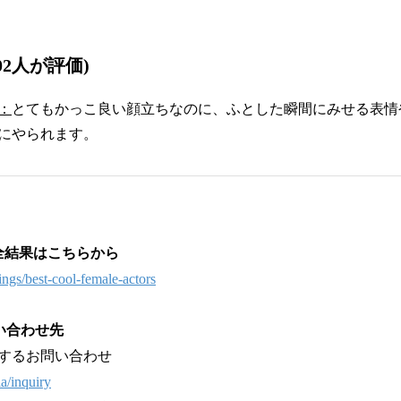
02人が評価)
：
とてもかっこ良い顔立ちなのに、ふとした瞬間にみせる表情
にやられます。
全結果はこちらから
kings/best-cool-female-actors
い合わせ先
するお問い合わせ
ia/inquiry