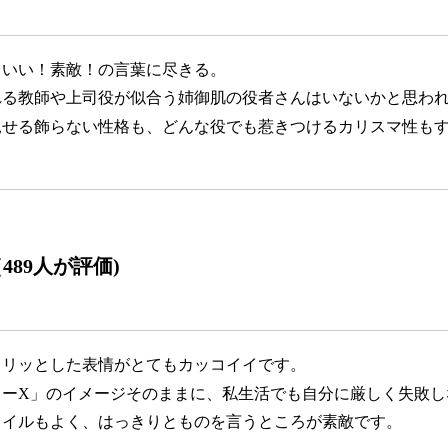
こいい！素敵！の言葉に尽きる。
れる教師や上司役が似合う姉御肌の役者さんはいないかと思わ
見せる飾らない性格も、どんな役でも惹きつけるカリスマ性も
（
489人が評価
)
キリッとした表情がとてもカッコイイです。
ターX」のイメージそのままに、私生活でも自分に厳しく失敗し
タイルもよく、はっきりとものを言うところが素敵です。