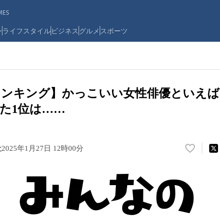
ES
ン
ライフスタイル
ビジネス
グルメ
スポーツ
ランキング】かっこいい女性俳優といえば
た1位は……
社
2025年1月27日 12時00分
い
い
ね
！
数
を
読