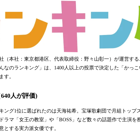
み
込
み
中
で
す
社（本社：東京都港区、代表取締役：野々山彰一）が運営する
んなのランキング」は、1400人以上の投票で決定した「かっ
ます。
640人が評価)
キング1位に選ばれたのは天海祐希。宝塚歌劇団で月組トップ
団。ドラマ「女王の教室」や「BOSS」など数々の話題作で主演
意とする実力派女優です。