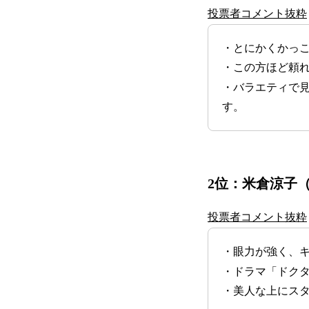
投票者コメント抜粋
・とにかくかっ
・この方ほど頼
・バラエティで
す。
2位：
米倉涼子
投票者コメント抜粋
・眼力が強く、
・ドラマ「ドク
・美人な上にス