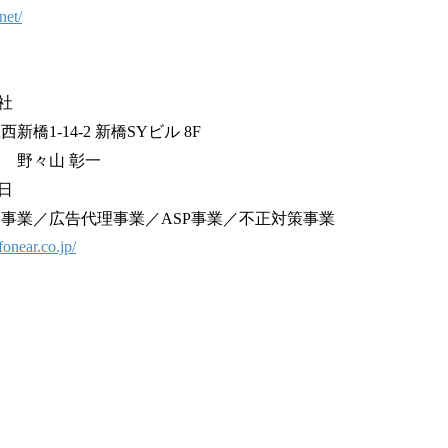
net/
社
橋1-14-2 新橋SYビル 8F
 野々山 彰一
1日
ア事業／広告代理事業／ASP事業／不正対策事業
onear.co.jp/