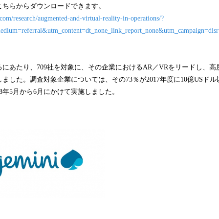
こちらからダウンロードできます。
com/research/augmented-and-virtual-reality-in-operations/?
ium=referral&utm_content=dt_none_link_report_none&utm_campaign=disrup
にあたり、709社を対象に、その企業におけるAR／VRをリードし、高度
ました。調査対象企業については、その73％が2017年度に10億USド
18年5月から6月にかけて実施しました。