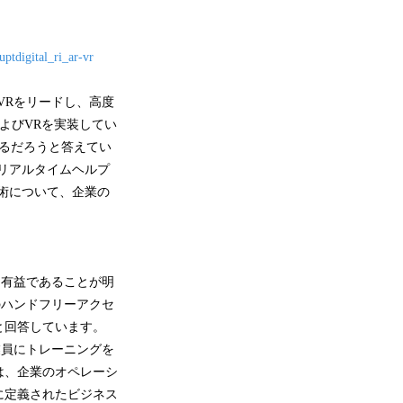
tdigital_ri_ar-vr
VRをリードし、高度
およびVRを実装してい
めるだろうと答えてい
リアルタイムヘルプ
術について、企業の
。
り有益であることが明
のハンドフリーアクセ
と回答しています。
業員にトレーニングを
は、企業のオペレーシ
に定義されたビジネス