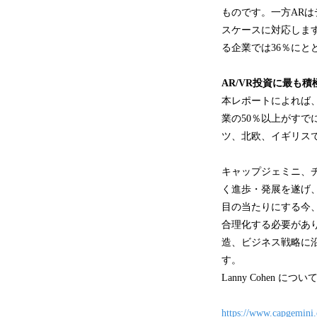
ものです。一方AR
スケースに対応します
る企業では36％にと
A
R/VR
投資に最も積
本レポートによれば
業の50％以上がす
ツ、北欧、イギリスで
キャップジェミニ、チ
く進歩・発展を遂げ
目の当たりにする今
合理化する必要があ
造、ビジネス戦略に
す。
Lanny Cohen 
https://www.capgemini.