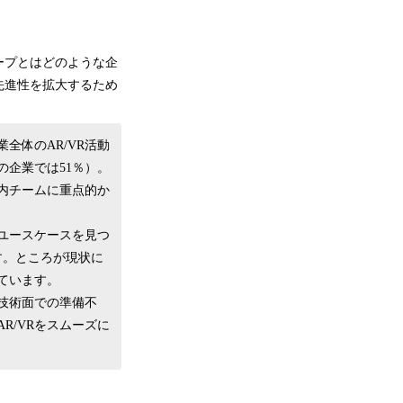
ープとはどのような企
先進性を拡大するため
全体のAR/VR活動
企業では51％）。
内チームに重点的か
ユースケースを見つ
す。ところが現状に
ています。
び技術面での準備不
R/VRをスムーズに