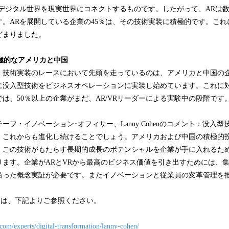
はデジタル世界を現実世界にコネクトするものです。したがって、ARは
。ARを展開している企業の45％は、その技術実装に積極的です。これ
どまりました。
極的なアメリカと中国
、技術実装のレースにおいて先頭を走っているのは、アメリカと中国の
でに没入型技術をビジネスオペレーションに実装し始めています。これに
は、50％以上の企業がまだ、AR/VRリーダーによる実験中の段階です
ーフ・イノベーション･オフィサー、Lanny Cohenのコメント：没入
、これからも進化し続けることでしょう。アメリカおよび中国の積極的
、この技術がもたらす長期的成長のポテンシャルを企業が手に入れるた
ります。企業がARとVRから最高のビジネス価値を引き出すためには、
沿った概念実証が必要です。またイノベーションと従業員の変革管理を
については、下記よりご参照ください。
com/experts/digital-transformation/lanny-cohen/