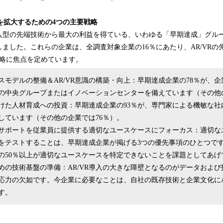
ブを拡大するための4つの主要戦略
入型の先端技術から最大の利益を得ている、いわゆる「早期達成」グル
ました。これらの企業は、全調査対象企業の16％にあたり、AR/VRの
戦略に焦点を定めています。
モデルの整備＆AR/VR意識の構築・向上：早期達成企業の78％が、企業
の中央グループまたはイノベーションセンターを備えています（その他の
けた人材育成への投資：早期達成企業の93％が、専門家による機敏な社
しています（その他の企業では76％）。
サポートを従業員に提供する適切なユースケースにフォーカス：適切な
をテストすることは、早期達成企業が掲げる3つの優先事項のひとつで
の50％以上が適切なユースケースを特定できないことを課題としてあげ
のための技術基盤の準備：AR/VR導入の大きな障壁となるのがデータおよ
応力の欠如です。今企業に必要なことは、自社の既存技術と企業文化にA
す。