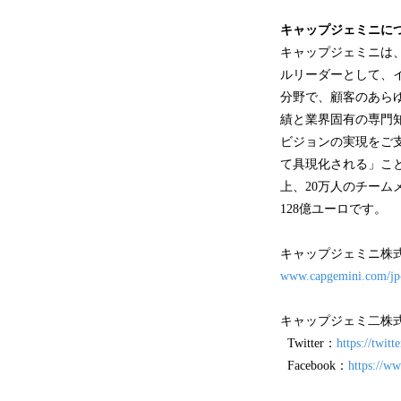
キャップジェミニに
キャップジェミニは
ルリーダーとして、
分野で、顧客のあら
績と業界固有の専門
ビジョンの実現をご
て具現化される」こ
上、20万人のチーム
128億ユーロです。
キャップジェミニ株
www.capgemini.com/jp
キャップジェミ二株
Twitter：
https://twit
Facebook：
https://w