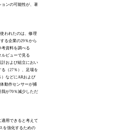
ションの可能性が、著
く使われたのは、修理
する企業の29％から
参考資料を調べる
タルビューで見る
設計および組立におい
る（27％）、足場を
％）などにARおよび
身体動作センサーが捕
我が70％減少しただ
に適用できると考えて
スを強化するための