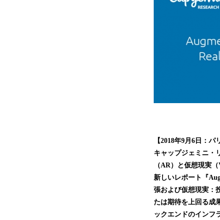
【
2018年9
月
6
日：パ
キャップジェミニ
・
（
AR）と仮想現実
新しいレポート『Augmented 
張および仮想現実：
たは期待を上回る成
ックエンドのインフ