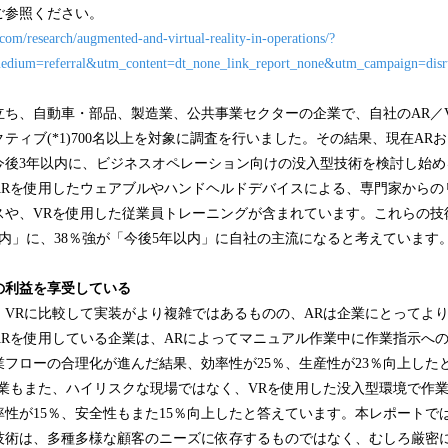
ご参照ください。
com/research/augmented-and-virtual-reality-in-operations/?
ium=referral&utm_content=dt_none_link_report_none&utm_campaign=disrup
立ち、自動車・部品、製造業、公共事業セクターの企業で、自社のAR／
ティブ(*1)700名以上を対象に調査を行いました。その結果、現在AR
、今後3年以内に、ビジネスオペレーション向けの没入型技術を検討し始
ARを使用したウェアブルやハンドヘルドデバイスによる、専門家からの
スや、VRを使用した従業員トレーニングが含まれています。これらの技
以内」に、38％強が「今後5年以内」に自社の主流になると考えています
の利益を享受している
、VRに比較して実装がより複雑ではあるものの、ARは企業にとってよ
ARを使用している企業は、ARによってマニュアル作業中に作業指示へ
フローの合理化が進んだ結果、効率性が25％、生産性が23％向上した
企業もまた、ハイリスクな現場ではなく、VRを使用した没入型環境で作
性が15％、安全性もまた15％向上したと答えています。本レポートで
技術は、多種多様な顧客のニーズに依存するものではなく、むしろ厳密