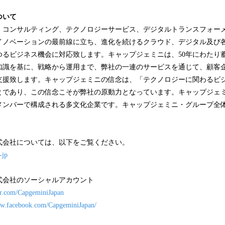
ついて
、コンサルティング、テクノロジーサービス、デジタルトランスフォー
イノベーションの最前線に立ち、進化を続けるクラウド、デジタル及び
ゆるビジネス機会に対応致します。キャップジェミニは、50年にわたり
知識を基に、戦略から運用まで、弊社の一連のサービスを通じて、顧客
支援致します。キャップジェミニの信念は、「テクノロジーに関わるビ
とであり、この信念こそが弊社の原動力となっています。キャップジェミ
メンバーで構成される多文化企業です。キャップジェミニ・グループ全体の
式会社については、以下をご覧ください。
-jp
式会社のソーシャルアカウント
ter.com/CapgeminiJapan
ww.facebook.com/CapgeminiJapan/