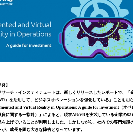
読
み
込
み
中
で
す
リ発】
リ
サ
ーチ・イ
ン
ス
テ
ィテュート
は、新しくリリースしたレポートで、「
（VR）を活用して、ビジネスオペレーションを強化している」ことを明
and Virtual Reality in Operations: A guide for investment
（オペ
投資に関する一指針）』によると、現在
AR/VRを実装
している企業の
8
果を上げていることが判明しました。しかしながら、社内での専門知識
ラが、成長を阻む大きな障害となっています。