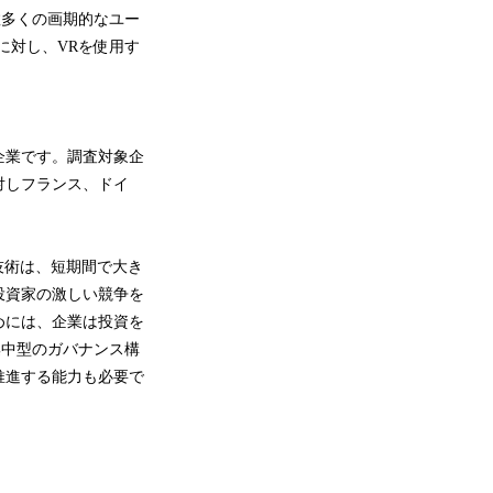
数多くの画期的なユー
に対し、VRを使用す
企業です。調査対象企
対しフランス、ドイ
。
型技術は、短期間で大き
投資家の激しい競争を
めには、企業は投資を
集中型のガバナンス構
推進する能力も必要で