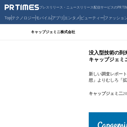
プレスリリース・ニュースリリース配信サービスのPR TIM
Top
テクノロジー
モバイル
アプリ
エンタメ
ビューティー
ファッショ
キャップジェミニ株式会社
没入型技術の到
キャップジェミ
新しい調査レポート
想」よりむしろ「拡
キャップジェミ二
2