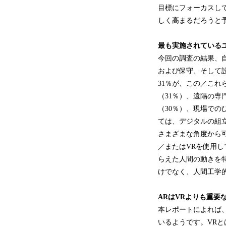
目標にフォーカスして
しく高まるだろうと
最も実施されている
今回の調査の結果、
および保守、そして設
31％が、この／こ
（31％）、遠隔の専
（30％）、現場での
ては、デジタルの組立
さまざまな角度から可
／またはVRを使用
らえた人間の動きを
けでなく、人間工学的
ARはVRよりも重要
本レポートによれば、
いるようです。VR