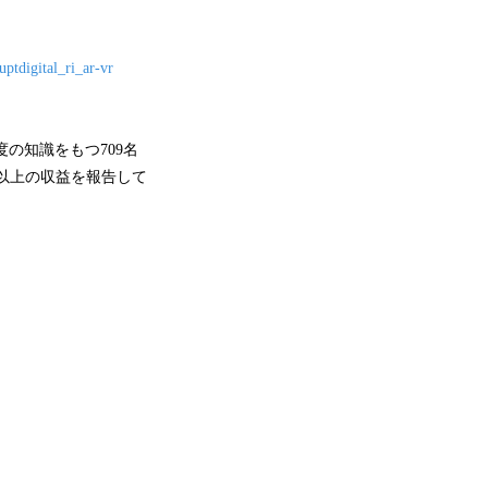
tdigital_ri_ar-vr
の知識をもつ709名
ル以上の収益を報告して