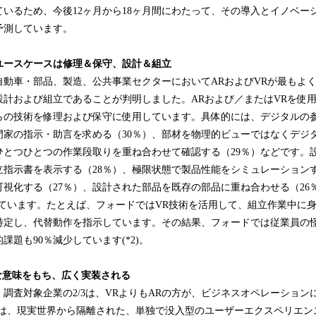
いるため、今後12ヶ月から18ヶ月間にわたって、その導入とイノベー
予測しています。
ユースケースは修理＆保守、設計＆組立
自動車・部品、製造、公共事業セクターにおいてARおよびVRが最もよ
計および組立であることが判明しました。ARおよび／またはVRを使用
れらの技術を修理および保守に使用しています。具体的には、デジタルの
門家の指示・助言を求める（30％）、部材を物理的ビューではなくデジ
ひとつひとつの作業段取りを重ね合わせて確認する（29％）などです。
指示書を表示する（28％）、極限状態で製品性能をシミュレーションす
視化する（27％）、設計された部品を既存の部品に重ね合わせる（26
しています。たとえば、フォードではVR技術を活用して、組立作業中に
特定し、代替動作を指示しています。その結果、フォードでは従業員の怪
課題も90％減少しています(*2)。
な意味をもち、広く実装される
調査対象企業の2/3は、VRよりもARの方が、ビジネスオペレーション
とは、現実世界から隔離された、単独で没入型のユーザーエクスペリエン