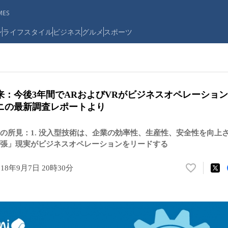
ES
ン
ライフスタイル
ビジネス
グルメ
スポーツ
来：今後3年間でARおよびVRがビジネスオペレーショ
ニの最新調査レポートより
の所見：1. 没入型技術は、企業の効率性、生産性、安全性を向上させ
張」現実がビジネスオペレーションをリードする
018年9月7日 20時30分
い
い
ね
！
数
を