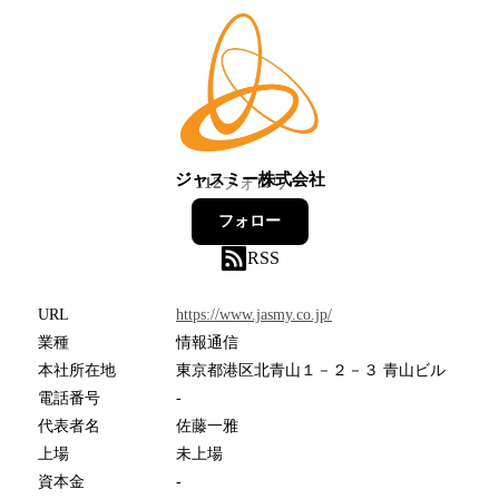
ジャスミー株式会社
112
フォロワー
フォロー
RSS
URL
https://www.jasmy.co.jp/
業種
情報通信
本社所在地
東京都港区北青山１－２－３ 青山ビル
電話番号
-
代表者名
佐藤一雅
上場
未上場
資本金
-