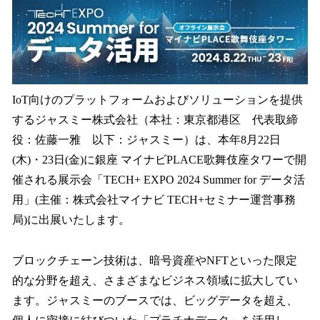
数
を
読
み
込
み
IoT向けのプラットフォームおよびソリューションを提供
中
で
するジャスミー株式会社（本社：東京都港区 代表取締
す
役：佐藤一雅 以下：ジャスミー）は、本年8月22日
(木)・23日(金)に銀座 マイナビPLACE歌舞伎座タワーで開
催される展示会「TECH+ EXPO 2024 Summer for データ活
用」(主催：株式会社マイナビ TECH+セミナー運営事務
局)に出展いたします。
ブロックチェーン技術は、暗号資産やNFTといった限定
的な分野を超え、さまざまなビジネス領域に拡大してい
ます。ジャスミーのブースでは、ビッグデータを超え、