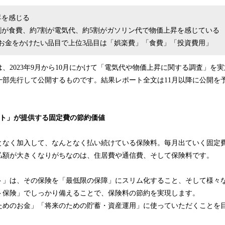
昇を感じる
割が食費、約7割が電気代、約5割がガソリン代で物価上昇を感じている
お金をかけたい品目で上位3品目は「娯楽費」「食費」「投資費用」
、2023年9月から10月にかけて「電気代や物価上昇に関する調査」を
一部先行して公開するものです。結果レポート全文は11月以降に公開を
ット」が提供する固定費の節約価値
となく加入して、なんとなく払い続けている保険料。毎月出ていく固定
払額が大きくなりがちなのは、住居費や通信費、そして保険料です。
ト」は、その保険を「最低限の保障」にスリム化すること、そして様々
ト保険」でしっかり備えることで、保険料の節約を実現します。
ためのお金」「将来のための貯蓄・資産運用」に使っていただくことを