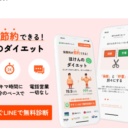
み
込
み
中
で
す