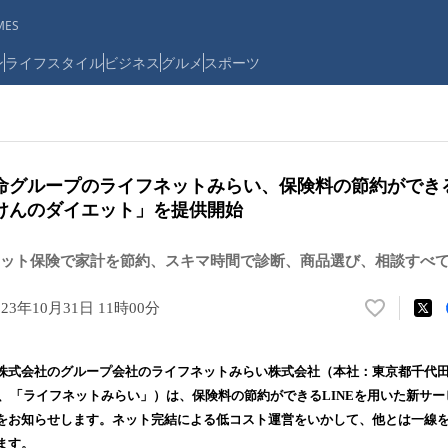
ES
ン
ライフスタイル
ビジネス
グルメ
スポーツ
命グループのライフネットみらい、保険料の節約ができ
けんのダイエット」を提供開始
ット保険で家計を節約、スキマ時間で診断、商品選び、相談すべてL
023年10月31日 11時00分
い
い
ね
株式会社のグループ会社のライフネットみらい株式会社（本社：東京都千代
！
下、「ライフネットみらい」）は、保険料の節約ができるLINEを用いた新サ
数
をお知らせします。ネット完結による低コスト運営をいかして、他とは一線
を
読
ます。