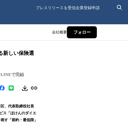
プレスリリースを受信
企業登録申請
会社概要
フォロー
る新しい保険選
INEで完結
田区、代表取締役社長
ービス「ほけんのダイエ
を画す「節約・最低限」