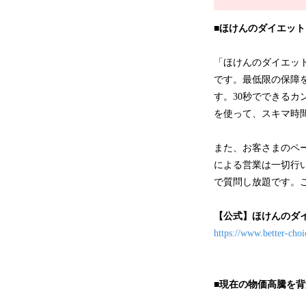
■ほけんのダイエット
「ほけんのダイエッ
です。最低限の保障
す。30秒でできるカ
を使って、スキマ時
また、お客さまのペ
による営業は一切行い
で質問し放題です。
【公式】ほけんのダ
https://www.better-cho
■現在の物価高騰を