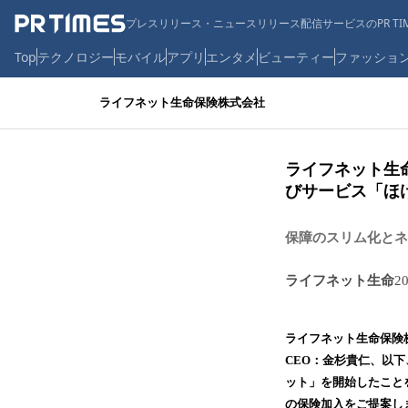
プレスリリース・ニュースリリース配信サービスのPR TIM
Top
テクノロジー
モバイル
アプリ
エンタメ
ビューティー
ファッショ
ライフネット生命保険株式会社
ライフネット生
びサービス「ほ
保障のスリム化とネ
ライフネット生命
2
ライフネット生命保険
CEO：金杉貴仁、以
ット」を開始したこと
の保険加入をご提案し