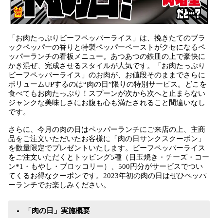
「お肉たっぷりビーフペッパーライス」は、挽きたてのブラ
ックペッパーの香りと特製ペッパーペーストがクセになるペ
ッパーランチの看板メニュー。あつあつの鉄皿の上で豪快に
かき混ぜ、完成させるスタイルが人気です。「お肉たっぷり
ビーフペッパーライス」のお肉が、お値段そのままでさらに
ボリュームUPするのは“肉の日”限りの特別サービス。どこを
食べてもお肉たっぷり！スプーンが次から次へと止まらない
ジャンクな美味しさにお腹も心も満たされること間違いなし
です。
さらに、今月の肉の日はペッパーランチにご来店の上、主商
品をご注文いただいたお客様に「肉の日サンクスクーポン」
を数量限定でプレゼントいたします。ビーフペッパーライス
をご注文いただくとトッピング5種（目玉焼き・チーズ・コー
ン*1・もやし・ブロッコリー）、500円分がサービスでつい
てくるお得なクーポンです。2023年初の肉の日はぜひペッパ
ーランチでお楽しみください。
「肉の日」実施概要