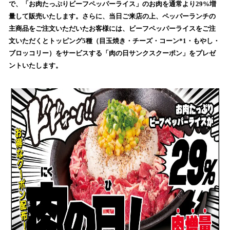
を
で、「お肉たっぷりビーフペッパーライス」のお肉を通常より29%増
読
量して販売いたします。さらに、当日ご来店の上、ペッパーランチの
み
主商品をご注文いただいたお客様には、ビーフペッパーライスをご注
込
文いただくとトッピング5種（目玉焼き・チーズ・コーン*1・もやし・
み
ブロッコリー）をサービスする「肉の日サンクスクーポン」をプレゼ
中
で
ントいたします。
す