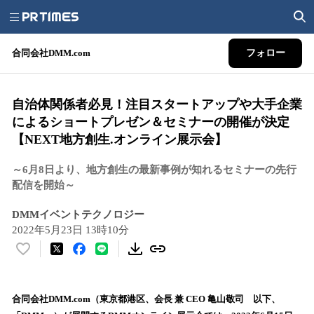
合同会社DMM.com
フォロー
自治体関係者必見！注目スタートアップや大手企業
によるショートプレゼン＆セミナーの開催が決定
【NEXT地方創生.オンライン展示会】
～6月8日より、地方創生の最新事例が知れるセミナーの先行
配信を開始～
DMMイベントテクノロジー
2022年5月23日 13時10分
い
い
ね
！
合同会社DMM.com（東京都港区、会長 兼 CEO 亀山敬司 以下、