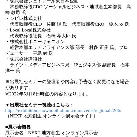
・株式会社ジェイアール東日本企画
常務取締役CDO ソーシャルビジネス・地域創生本部長 高
橋 敦司 氏
・シビレ株式会社
代表取締役CEO 佐藤 陽 氏、代表取締役CRO 鈴木 翠 氏
・Local Local株式会社
代表取締役社長 石橋 孝太郎 氏
・株式会社ポニーキャニオン
経営本部エリアアライアンス部 部長 村多 正俊 氏、プロ
デューサー 平島 綾 氏
・株式会社講談社
ライツ・メディアビジネス局 IPビジネス部 副部長 石本
洋一 氏
※出展社セミナーの登壇者や内容は予告なく変更になる場合
があります。
※2022年5月18日時点の内容となります。
▼出展社セミナー視聴はこちら：
https://exhibition.showbooth.dmm.com/events/regional2206/
（NEXT 地方創生.オンライン展示会サイト）
■展示会概要
展示会名：NEXT 地方創生.オンライン展示会