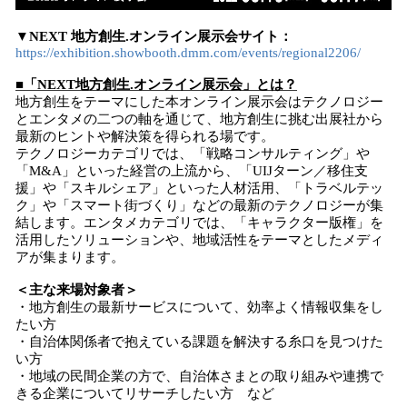
▼NEXT 地方創生.オンライン展示会サイト：
https://exhibition.showbooth.dmm.com/events/regional2206/
■「NEXT地方創生.オンライン展示会」とは？
地方創生をテーマにした本オンライン展示会はテクノロジー
とエンタメの二つの軸を通じて、地方創生に挑む出展社から
最新のヒントや解決策を得られる場です。
テクノロジーカテゴリでは、「戦略コンサルティング」や
「M&A」といった経営の上流から、「UIJターン／移住支
援」や「スキルシェア」といった人材活用、「トラベルテッ
ク」や「スマート街づくり」などの最新のテクノロジーが集
結します。エンタメカテゴリでは、「キャラクター版権」を
活用したソリューションや、地域活性をテーマとしたメディ
アが集まります。
＜主な来場対象者＞
・地方創生の最新サービスについて、効率よく情報収集をし
たい方
・自治体関係者で抱えている課題を解決する糸口を見つけた
い方
・地域の民間企業の方で、自治体さまとの取り組みや連携で
きる企業についてリサーチしたい方 など