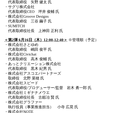
代表取締役 矢野 健太 氏
・サグリ株式会社
代表取締役CEO 坪井 俊輔 氏
・株式会社Groove Designs
代表取締役 三谷 繭子 氏
・SUMITCH
代表取締役社長 上神田 正利 氏
＜第2弾 6月16日（木）12:00-12:40＞
※登壇順（予定）
・株式会社さとゆめ
代表取締役 嶋田 俊平 氏
・株式会社Civichat
代表取締役 高木 俊輔 氏
・あっとクリエーション株式会社
代表取締役 黒木 紀男 氏
・株式会社アスコエパートナーズ
取締役 北野 菜穂 氏
・株式会社スピード
代表取締役/プロデューサー/監督 岩木 勇一郎 氏
・株式会社ミギナナメウエ
代表取締役社長 古鍜冶 賢 氏
・株式会社グラファー
執行役員（事業推進担当） 小寺 広晃 氏
・株式会社NOTE