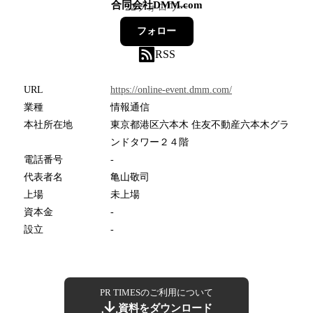
合同会社DMM.com
22
フォロワー
フォロー
RSS
URL
https://online-event.dmm.com/
業種
情報通信
本社所在地
東京都港区六本木 住友不動産六本木グラ
ンドタワー２４階
電話番号
-
代表者名
亀山敬司
上場
未上場
資本金
-
設立
-
PR TIMESのご利用について
資料をダウンロード