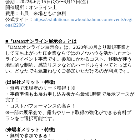
会期：2022年6月15日(水)〜6月17日(金)
開催場所：オンライン上
費用：出展、来場ともに無料
公式サイト：
https://exhibition.showbooth.dmm.com/events/regi
onal2206/
■『DMMオンライン展示会』とは
『DMMオンライン展示会』は、2020年10月より新規事業と
して立ち上がったIT企業ならではのノウハウを活かしたオン
ラインイベント事業です。参加にかかるコスト、移動が伴う
地理的な制約、感染リスクなどのハードルをすべてとっぱら
い、どなたでも気兼ねなくご参加いただけるのが利点です。
(出展社メリット・特徴)
・​​​​無料で来場者のリード獲得！※
・事前準備も出展お申し込み後から最短1時間で展示ブースが
完了！
・コストパフォーマンスの高さ！
※一部の展示会で、露出やリード取得の強化ができる有料プ
ランをご選択可能です。
(来場者メリット・特徴)
・無料で参加できる！