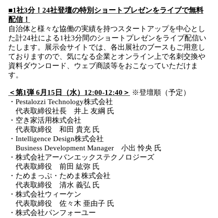
■1社3分！24社登壇の特別ショートプレゼンをライブで無料
配信！
自治体と様々な協働の実績を持つスタートアップを中心とし
た計24社による1社3分間のショートプレゼンをライブ配信い
たします。展示会サイトでは、各出展社のブースもご用意し
ておりますので、気になる企業とオンライン上で名刺交換や
資料ダウンロード、ウェブ商談等をおこなっていただけま
す。
＜第1弾 6月15日（水）12:00-12:40＞
※登壇順（予定）
・Pestalozzi Technology株式会社
代表取締役社長 井上 友綱 氏
・空き家活用株式会社
代表取締役 和田 貴充 氏
・Intelligence Design株式会社
Business Development Manager 小出 怜央 氏
・株式会社アーバンエックステクノロジーズ
代表取締役 前田 紘弥 氏
・ためまっぷ・ためま株式会社
代表取締役 清水 義弘 氏
・株式会社ウィーケン
代表取締役 佐々木 亜由子 氏
・株式会社パンフォーユー