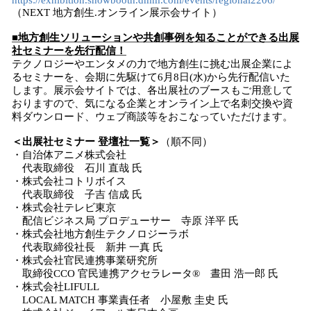
https://exhibition.showbooth.dmm.com/events/regional2206/
（NEXT 地方創生.オンライン展示会サイト）
■地方創生ソリューションや共創事例を知ることができる出展
社セミナーを先行配信！
テクノロジーやエンタメの力で地方創生に挑む出展企業によ
るセミナーを、会期に先駆けて6月8日(水)から先行配信いた
します。展示会サイトでは、各出展社のブースもご用意して
おりますので、気になる企業とオンライン上で名刺交換や資
料ダウンロード、ウェブ商談等をおこなっていただけます。
＜出展社セミナー 登壇社一覧＞
（順不同）
・自治体アニメ株式会社
代表取締役 石川 直哉 氏
・株式会社コトリボイス
代表取締役 子吉 信成 氏
・株式会社テレビ東京
配信ビジネス局 プロデューサー 寺原 洋平 氏
・株式会社地方創生テクノロジーラボ
代表取締役社長 新井 一真 氏
・株式会社官民連携事業研究所
取締役CCO 官民連携アクセラレータ®︎ 晝田 浩一郎 氏
・株式会社LIFULL
LOCAL MATCH 事業責任者 小屋敷 圭史 氏