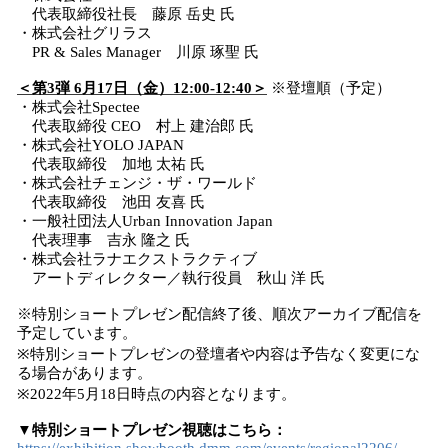
代表取締役社長 藤原 岳史 氏
・株式会社グリラス
PR & Sales Manager 川原 琢聖 氏
＜第3弾 6月17日（金）12:00-12:40＞
※登壇順（予定）
・株式会社Spectee
代表取締役 CEO 村上 建治郎 氏
・株式会社YOLO JAPAN
代表取締役 加地 太祐 氏
・株式会社チェンジ・ザ・ワールド
代表取締役 池田 友喜 氏
・一般社団法人Urban Innovation Japan
代表理事 吉永 隆之 氏
・株式会社ラナエクストラクティブ
アートディレクター／執行役員 秋山 洋 氏
※特別ショートプレゼン配信終了後、順次アーカイブ配信を
予定しています。
※特別ショートプレゼンの登壇者や内容は予告なく変更にな
る場合があります。
※2022年5月18日時点の内容となります。
▼特別ショートプレゼン視聴はこちら：