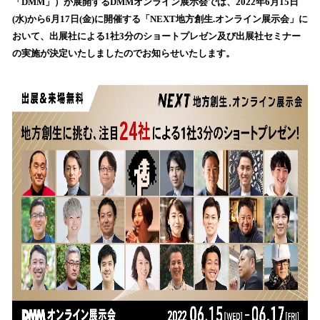
数
「DMM」）が展開するDMMオンライン展示会では、2022年6月15日
を
(水)から6月17日(金)に開催する「NEXT地方創生.オンライン展示会」に
読
おいて、出展社による1社3分のショートプレゼン及び出展社セミナー
み
の実施が決定いたしましたのでお知らせいたします。
込
み
中
で
す