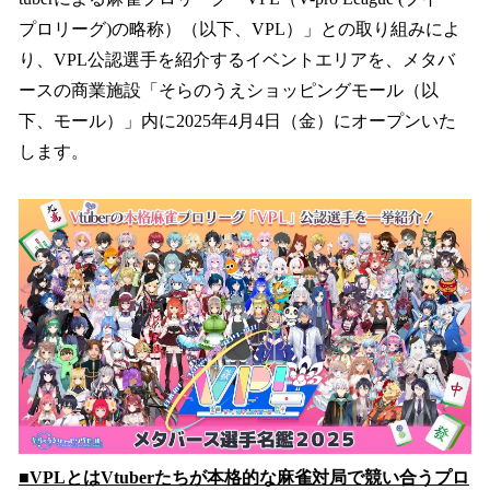
読
み
プロリーグ)の略称）（以下、VPL）」との取り組みによ
込
り、VPL公認選手を紹介するイベントエリアを、メタバ
み
ースの商業施設「そらのうえショッピングモール（以
中
で
下、モール）」内に2025年4月4日（金）にオープンいた
す
します。
■VPLとはVtuberたちが本格的な麻雀対局で競い合うプロ