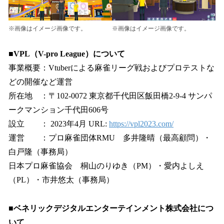
※画像はイメージ画像です。
※画像はイメージ画像です。
■VPL（V-pro League）について
事業概要：Vtuberによる麻雀リーグ戦およびプロテストな
どの開催など運営
所在地 ：〒102-0072 東京都千代田区飯田橋2-9-4 サンパ
ークマンション千代田606号
設立 ： 2023年4月 URL:
https://vpl2023.com/
運営 ：プロ麻雀団体RMU 多井隆晴（最高顧問）・
白戸隆（事務局）
日本プロ麻雀協会 桐山のりゆき（PM）・愛内よしえ
（PL）・市井悠太（事務局）
■ベネリックデジタルエンターテインメント株式会社につ
いて