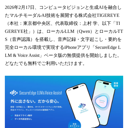
ね
！
2026年2月17日、コンピュータビジョンと生成AIを融合し
数
たマルチモーダルAI技術を展開する株式会社TIGEREYE
を
（本社：東京都中央区、代表取締役：上村 学、以下「TI
読
み
GEREYE社」）は、ローカルLLM（Qwen）とローカルTT
込
S（音声認識）を搭載し、音声記録・文字起こし・要約を
み
完全ローカル環境で実現するiPhoneアプリ「SecureEdge L
中
で
LM & Voice Assist」ベータ版の無償提供を開始しました。
す
どなたでも無料でご利用いただけます。