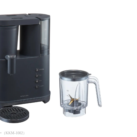
み
中
で
す
（KKM-1002）