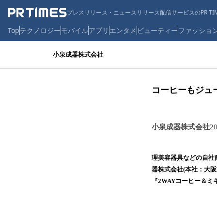
プレスリリース・ニュースリリース配信サービスのPR TIM
Top
テクノロジー
モバイル
アプリ
エンタメ
ビューティー
ファッショ
小泉成器株式会社
コーヒーもジュ
小泉成器株式会社
2
理美容器具などの自社
器株式会社(本社：大
『2WAYコーヒー＆ミ