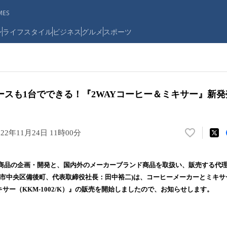
ES
ン
ライフスタイル
ビジネス
グルメ
スポーツ
ースも1台でできる！『2WAYコーヒー＆ミキサー』新発
022年11月24日 11時00分
い
い
ね
商品の企画・開発と、国内外のメーカーブランド商品を取扱い、販売する代
！
阪市中央区備後町、代表取締役社長：田中裕二)は、コーヒーメーカーとミキサ
数
キサー（KKM-1002/K）』の販売を開始しましたので、お知らせします。
を
読
み
込