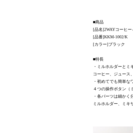
■商品
[品名]2WAYコーヒ
[品番]KKM-1002/K
[カラー]ブラック
■特長
・ミルホルダーとミ
コーヒー、ジュース
・初めてでも簡単な
４つの操作ボタン（
・各パーツは細かく
ミルホルダー、ミキ