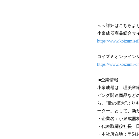
＜＜詳細はこちらよ
小泉成器商品総合サ
https://www.koizumiseik
コイズミオンライン
https://www.koizumi-on
■企業情報
小泉成器は、理美容
ビング関連商品など
ら、“量の拡大”より
ーター」として、新
・企業名：小泉成器
・代表取締役社長：田
・本社所在地：〒541-