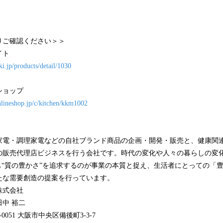
りご確認ください＞＞
イト
i.jp/products/detail/1030
ショップ
lineshop.jp/c/kitchen/kkm1002
家電・調理家電などの自社ブランド商品の企画・開発・販売と、健康関
の販売代理店ビジネスを行う会社です。時代の変化や人々の暮らしの変
も“質の豊かさ”を追求するのが事業の本質と捉え、生活者にとっての「
たな需要創造の提案を行っています。
株式会社
中 裕二
0051 大阪市中央区備後町3-3-7