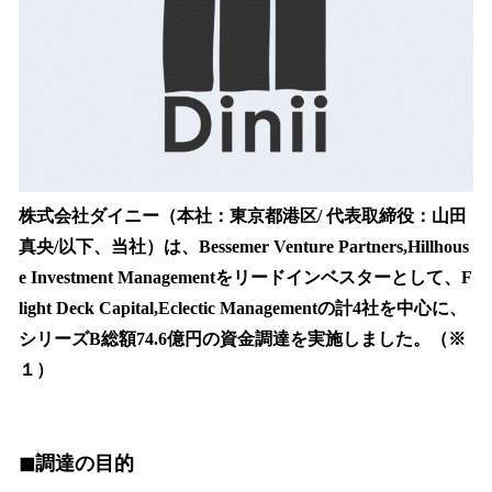
を
読
み
込
み
中
で
す
株式会社ダイニー（本社：東京都港区/ 代表取締役：山田
真央/以下、当社）は、Bessemer Venture Partners,Hillhous
e Investment Managementをリードインベスターとして、F
light Deck Capital,Eclectic Managementの計4社を中心に、
シリーズB総額74.6億円の資金調達を実施しました。（※
１）
◼︎調達の目的