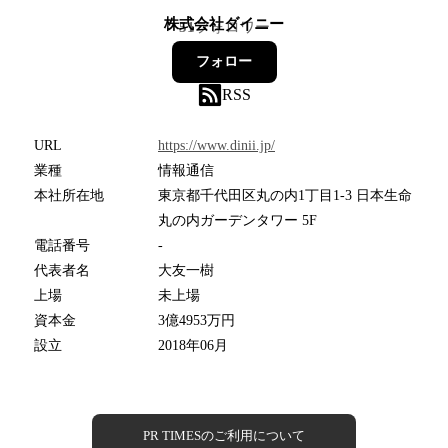
株式会社ダイニー
51
フォロワー
フォロー
RSS
URL
https://www.dinii.jp/
業種
情報通信
本社所在地
東京都千代田区丸の内1丁目1-3 日本生命
丸の内ガーデンタワー 5F
電話番号
-
代表者名
大友一樹
上場
未上場
資本金
3億4953万円
設立
2018年06月
PR TIMESのご利用について