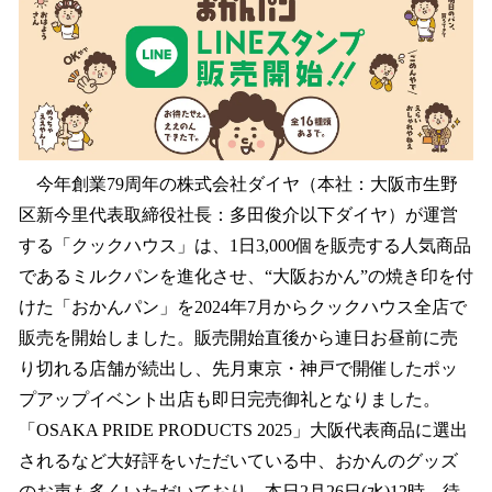
数
を
読
み
込
み
中
で
今年創業79周年の株式会社ダイヤ（本社：大阪市生野
す
区新今里代表取締役社長：多田俊介以下ダイヤ）が運営
する「クックハウス」は、1日3,000個を販売する人気商品
であるミルクパンを進化させ、“大阪おかん”の焼き印を付
けた「おかんパン」を2024年7月からクックハウス全店で
販売を開始しました。販売開始直後から連日お昼前に売
り切れる店舗が続出し、先月東京・神戸で開催したポッ
プアップイベント出店も即日完売御礼となりました。
「OSAKA PRIDE PRODUCTS 2025」大阪代表商品に選出
されるなど大好評をいただいている中、おかんのグッズ
のお声も多くいただいており、本日2月26日(水)12時、待