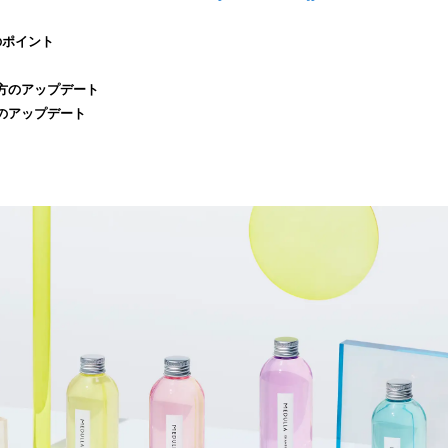
読
み
のポイント
込
み
方のアップデート
中
のアップデート
で
す