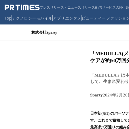
プレスリリース・ニュースリリース配信サービスのPR TIM
Top
テクノロジー
モバイル
アプリ
エンタメ
ビューティー
ファッショ
株式会社Sparty
「MEDULLA
ケアが約50万
「MEDULLA」
して、生まれ変わり
Sparty
2024年2月20
日本初(※1) のパー
す。これまで蓄積してき
最高 約7万通りの組