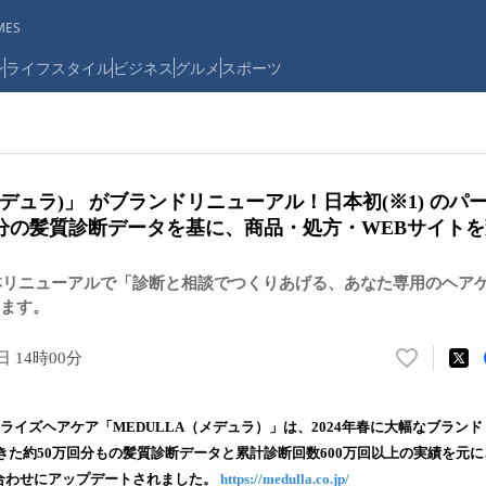
ES
ン
ライフスタイル
ビジネス
グルメ
スポーツ
(メデュラ)」 がブランドリニューアル！日本初(※1) の
回分の髪質診断データを基に、商品・処方・WEBサイト
は本リニューアルで「診断と相談でつくりあげる、あなた専用のヘア
ます。
日 14時00分
い
い
ね
ソナライズヘアケア「MEDULLA（メデュラ）」は、2024年春に大幅なブラン
！
た約50万回分もの髪質診断データと​​累計診断回数600万回以上の実績を元
数
み合わせにアップデートされました。
https://medulla.co.jp/
を