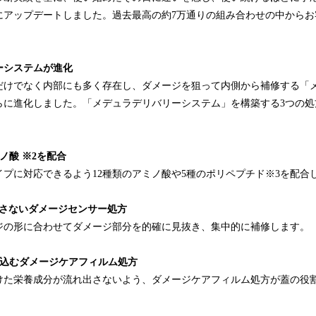
にアップデートしました。過去最高の約7万通りの組み合わせの中からお
ーシステムが進化
だけでなく内部にも多く存在し、ダメージを狙って内側から補修する「
らに進化しました。「メデュラデリバリーシステム」を構築する3つの処
ミノ酸 ※2を配合
プに対応できるよう12種類のアミノ酸や5種のポリペプチド※3を配合
逃さないダメージセンサー処方
ジの形に合わせてダメージ部分を的確に見抜き、集中的に補修します。
み込むダメージケアフィルム処方
けた栄養成分が流れ出さないよう、ダメージケアフィルム処方が蓋の役