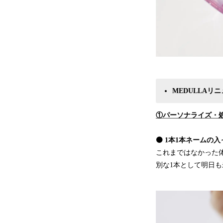
MEDULLAリ
①パーソナライズ・
⚫️ 1本1本ネーム
これまではなかった
別な1本として明日