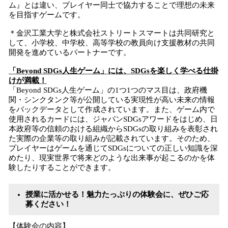
ム』とは違い、プレイヤー同士で協力することで理想の未来
を目指すゲームです。
＊金沢工業大学と株式会社ストリートスマートは共同研究と
して、小学校、中学校、高等学校の教員向け支援教材の共同
開発を進めているパートナーです。
「Beyond SDGs人生ゲーム」には、SDGsを楽しく学べる仕掛
けが満載！
「Beyond SDGs人生ゲーム」の1つ1つのマス目は、政府機
関・シンクタンク等が公開している実現性が高い未来の情報
をバックデータとして作成されています。また、ゲーム内で
使用されるカードには、ジャパンSDGsアワードをはじめ、日
本政府等の信頼のおける組織からSDGsの取り組みを表彰され
た実際の企業等の取り組みが記載されています。そのため、
プレイヤーはゲームを通じてSDGsについての正しい知識を深
めたり、現実世界で将来どのような出来事が起こるのかを体
験したりすることができます。
授業に活かせる！魅力たっぷりの体験会に、ぜひご応
募ください！
【体験会の内容】