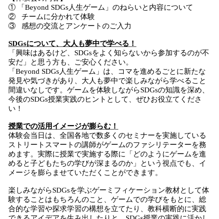
① 「Beyond SDGs人生ゲーム」のねらいと内容について
② チームに分かれて体験
③ 感想の交流とアンケートのご入力
SDGsについて、大人も夢中で学べる！
「興味はあるけど、SDGsをよく知らないから参加するのが不
安だ」と思う方も、ご安心ください。
「Beyond SDGs人生ゲーム」は、コマを進めるごとに新たな
発見や気づきがあり、大人も夢中で楽しみながら学べること
間違いなしです。ゲームを体験しながらSDGsの知識を深め、
今後のSDGs授業実践のヒントとして、ぜひお役立てくださ
い！
授業での活用イメージが膨らむ！
体験会当日は、全国各地で数多くのセミナーを実施している
ストリートスマートの講師がゲームのファシリテーターを務
めます。実際に授業で実施する際に「どのようにゲームを進
めると子どもたちの学びが深まるのか」という視点でも、イ
メージを膨らませていただくことができます。
楽しみながらSDGsを学ぶゲーミフィケーション教材として体
験することはもちろんのこと、ゲームでの学びをもとに、総
合的な学習や探求学習の構想を立てたり、教科横断的に実践
できるアイデアを生み出したりと、SDGs授業の実践に活かし