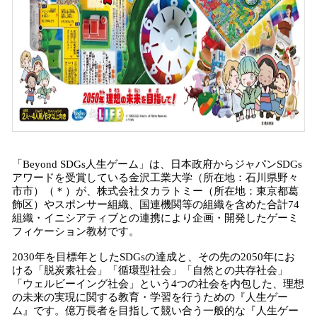
「Beyond SDGs人生ゲーム」は、日本政府からジャパンSDGs
アワードを受賞している金沢工業大学（所在地：石川県野々
市市）（＊）が、株式会社タカラトミー（所在地：東京都葛
飾区）やスポンサー組織、国連機関等の組織を含めた合計74
組織・イニシアティブとの連携により企画・開発したゲーミ
フィケーション教材です。
2030年を目標年としたSDGsの達成と、その先の2050年にお
ける「脱炭素社会」「循環型社会」「自然との共存社会」
「ウェルビーイング社会」という4つの社会を内包した、理想
の未来の実現に関する教育・学習を行うための『人生ゲー
ム』です。億万長者を目指して競い合う一般的な『人生ゲー