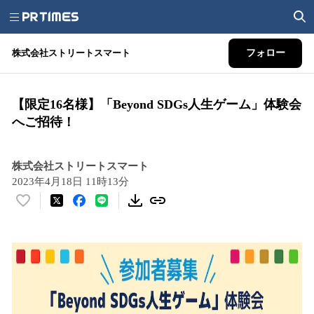
株式会社ストリートスマート
フォロー
【限定16名様】「Beyond SDGs人生ゲーム」体験会
へご招待！
株式会社ストリートスマート
2023年4月18日 11時13分
い
い
ね
！
数
を
読
み