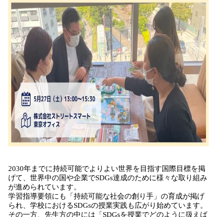
込
み
中
で
す
2030年までに持続可能でよりよい世界を目指す国際目標を掲
げて、世界中の国や企業でSDGs達成のために様々な取り組み
が進められています。
学習指導要領にも「持続可能な社会の創り手」の育成が掲げ
られ、学校におけるSDGsの授業実践も広がり始めています。
その一方、先生方の中には「SDGsを授業でどのように扱えば