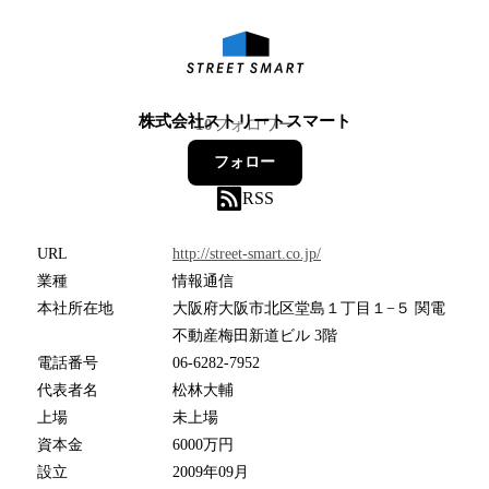
株式会社ストリートスマート
10
フォロワー
フォロー
RSS
URL
http://street-smart.co.jp/
業種
情報通信
本社所在地
大阪府大阪市北区堂島１丁目１−５ 関電
不動産梅田新道ビル 3階
電話番号
06-6282-7952
代表者名
松林大輔
上場
未上場
資本金
6000万円
設立
2009年09月