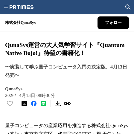
株式会社QunaSys
フォロー
QunaSys運営の大人気学習サイト『Quantum
Native Dojo!』待望の書籍化！
〜実装して学ぶ量子コンピュータ入門の決定版、4月13日
発売〜
QunaSys
2026年4月13日 08時30分
い
い
ね
！
量子コンピュータの産業応用を推進する株式会社QunaSys
数
（本社：東京都文京区、代表取締役CEO：楊 天任）は、