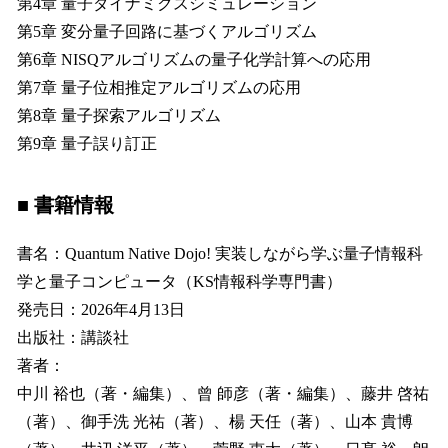
第4章 量子ダイナミクスシミュレーション
第5章 変分量子回路に基づくアルゴリズム
第6章 NISQアルゴリズムの量子化学計算への応用
第7章 量子位相推定アルゴリズムの応用
第8章 量子探索アルゴリズム
第9章 量子誤り訂正
■ 書籍情報
書名：Quantum Native Dojo! 実装しながら学ぶ量子情報科
学と量子コンピュータ（KS情報科学専門書）
発売日：2026年4月13日
出版社：講談社
著者：
中川 裕也（著・編集）、曾 師彦（著・編集）、藤井 啓祐
（著）、御手洗 光祐（著）、楊 天任（著）、山本 貴博