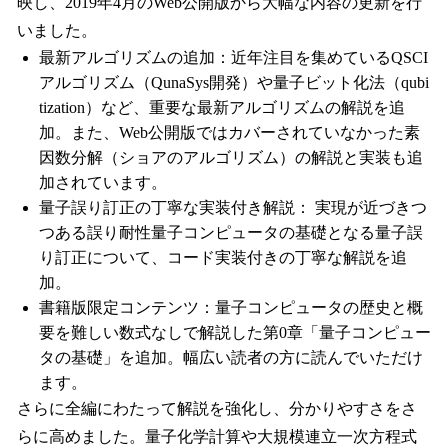
映し、2019年4月のWeb公開版から大幅な内容の更新を行
いました。
最新アルゴリズムの追加：近年注目を集めているQSCI
アルゴリズム（QunaSys開発）や量子ビット化法（qubi
tization）など、重要な最新アルゴリズムの解説を追
加。また、Web公開版ではカバーされていなかった素
因数分解（ショアのアルゴリズム）の解説と実装も追
加されています。
量子誤り訂正の丁寧な実装付き解説： 実現が近づきつ
つある誤り耐性量子コンピュータの基礎となる量子誤
り訂正について、コード実装付きの丁寧な解説を追
加。
書籍版限定コンテンツ：量子コンピュータの歴史と概
要を難しい数式なしで解説した第0章「量子コンピュー
タの基礎」を追加。幅広い読者の方に読んでいただけ
ます。
さらに全編にわたって解説を強化し、分かりやすさをさ
らに高めました。量子化学計算や大規模連立一次方程式