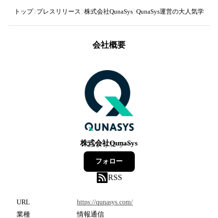
トップ
プレスリリース
株式会社QunaSys
QunaSys運営の大人気学習サイト
会社概要
株式会社QunaSys
22
フォロワー
フォロー
RSS
URL
https://qunasys.com/
業種
情報通信