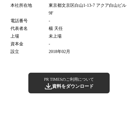
本社所在地
東京都文京区白山1-13-7 アクア白山ビル
9F
電話番号
-
代表者名
楊 天任
上場
未上場
資本金
-
設立
2018年02月
PR TIMESのご利用について
資料をダウンロード