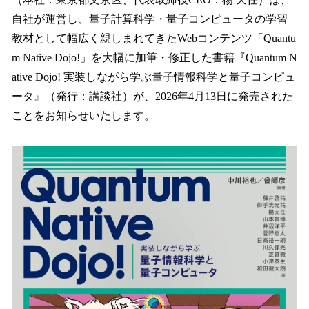
を
自社が運営し、量子計算科学・量子コンピュータの学習
読
み
教材として幅広く親しまれてきたWebコンテンツ「Quantu
込
m Native Dojo!」を大幅に加筆・修正した書籍『Quantum N
み
ative Dojo! 実装しながら学ぶ量子情報科学と量子コンピュ
中
で
ータ』（発行：講談社）が、2026年4月13日に発売された
す
ことをお知らせいたします。