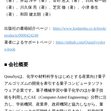
（著）、井辺 洋平（著）、菅野 恵太（著）、日髙 裕一朗
（著）、川久保 亮（著）、芝宮 徹（著）、小津 泰生
（著）、和田 健太朗（著）
出版社の書籍紹介ページ：
https://www.kodansha.co.jp/book/
products/0000424240
著者によるサポートページ：
https://github.com/QunaSys/doj
o-book
■ 会社概要
QunaSysは、化学や材料科学をはじめとする産業向け量子
アルゴリズムの開発を牽引する量子コンピュータソフト
ウェア企業です。量子機械学習や量子化学のほか量子技
術を利用したCAE（Computer-Aided Engineering）分野に注
力し、学術機関、産業界、政府機関と協力しながら、量