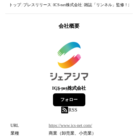
トップ
プレスリリース
ICS-net株式会社
雑誌「リンネル」監修！未利用
会社概要
ICS-net株式会社
10
フォロワー
フォロー
RSS
URL
https://www.ics-net.com/
業種
商業（卸売業、小売業）