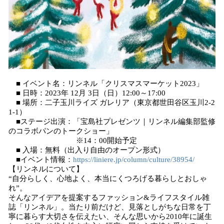
■ イベント名：リンネル「クリスマスマーケット2023」
■ 日時：2023年 12月 3日（日）12:00～17:00
■ 場所：二子玉川ライズ ガレリア（東京都世田谷区玉川2-2
1-1）
■ステージ出演：「宝島社プレゼンツ｜リンネル編集部監修
のコラボパンのトークショー」
※14：00開始予定
■ 入場：無料（出入り自由のオープン形式）
■イベント情報：
https://liniere.jp/column/culture/38954/
【リンネルについて】
“自分らしく、心地よく、本当にくつろげる暮らしとおしゃ
れ”。
そんなアイデアを提案するファッション&ライフスタイル雑
誌「リンネル」。当たり前だけど、見落としがちな日常を丁
寧に暮らす大切さを伝えたい、そんな思いから2010年に誕生