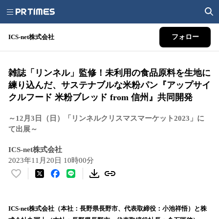
ICS-net株式会社
フォロー
雑誌「リンネル」監修！未利用の食品原料を生地に
練り込んだ、サステナブルな米粉パン『アップサイ
クルフード 米粉ブレッド from 信州』共同開発
～12月3日（日）「リンネルクリスマスマーケット2023」に
て出展～
ICS-net株式会社
2023年11月20日 10時00分
い
い
ね
！
ICS-net株式会社（本社：長野県長野市、代表取締役：小池祥悟）と株