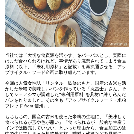
当社では「大切な食資源を活かす」をパーパスとし、実際に
はまだ食べられるけれど、事情があり廃棄されてしまう食品
原料（以下、「未利用原料」と記載）を再流通させる、アッ
プサイクル・フード企画に取り組んでいます。
今回は人気女性誌「リンネル」監修のもと、国産の古米を活
かした米粉で美味しいパンを作っている「丸冨士」さん、そ
してシェアシマが調達した”未利用原料”を具材に練り込んだ
パンを作りました。その名も『アップサイクルフード・米粉
ブレッド from 信州』。
もちもちの、国産の古米を使った米粉の生地に、「美味しく
食べられるが形や色が悪い」「食べられるが一般的な生産ラ
インでは販売していない」といった理由から、食品加工の途
中で生じてしまった規格外素材、端材・残渣などを具材にし