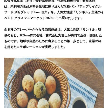
数
式会社丸冨士（本社：長野県長野市、代表取締役社長：倉石匡啓）
を
は、未利用の食品原料を生地に練り込んだ米粉パン『アップサイクル
読
フード 米粉ブレッド from 信州』を、人気女性誌「リンネル」主催のイ
み
ベント クリスマスマーケット2023にて出展いたします。
込
み
全８種のフレーバーからなる当該商品は、人気女性誌「リンネル」監
中
で
修のもと、ICS-net株式会社・株式会社丸冨士が共同で企画・開発した
す
ものです。地球や自然のために出来ることの第一歩として、企業の枠
を超えたコラボレーションが実現しました。