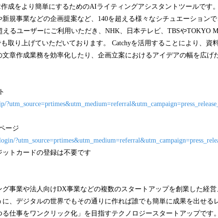
の文章作成をより簡単にするためのAIライティングアシスタントツールです
や新規事業などの企画提案など、140を超える様々なシチュエーション
人を超えるユーザーにご利用いただき、NHK、日本テレビ、TBSやTOKYO
でも取り上げていただいております。 Catchyを活用することにより、
の文章作成業務を効率化したり、企画立案におけるアイデアの幅を広げ
ト
ter.jp/?utm_source=prtimes&utm_medium=referral&utm_campaign=press_releas
ンページ
.jp/login/?utm_source=prtimes&utm_medium=referral&utm_campaign=press_rel
ジットカードの登録は不要です
ング事業や法人向けDX事業などの複数のスタートアップを創業した経営
うに、デジタルの世界でもその通りに作れば誰でも簡単に成果を出せる
ゆる仕事をワンクリック化」を目指すテクノロジースタートアップです