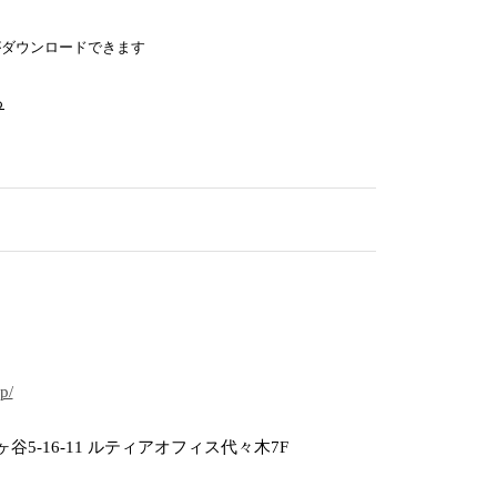
がダウンロードできます
る
p/
5-16-11 ルティアオフィス代々木7F