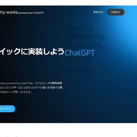
み
中
で
す