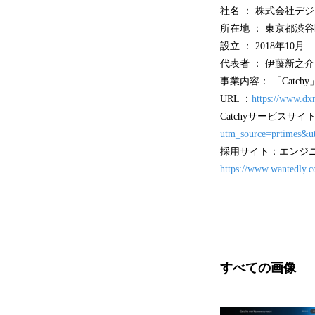
社名 ： 株式会社デ
所在地 ： 東京都渋
設立 ： 2018年10月
代表者 ： 伊藤新之介
事業内容： 「Catch
URL ：
https://www.dxr
Catchyサービスサイ
utm_source=prtimes&u
採用サイト：エンジ
https://www.wantedly.c
すべての画像