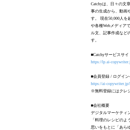
Catchyは、日々
事の生成から、動画
す。 現在50,000
や各種Webメディア
ル文、記事作成など
す。
■Catchyサービスサイ
https://lp.ai-copywri
■会員登録 / ログイ
https://ai-copywriter
※無料登録にはクレ
■会社概要
デジタルマーケティ
「料理のレシピのよ
思いをもとに「あら