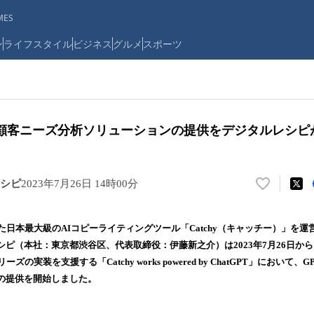
ES
ン
ライフスタイル
ビジネス
グルメ
スポーツ
た顧客ニーズ分析ソリューションの提供をデジタルレシピ
シピ
2023年7月26日 14時00分
い
い
ね
た日本最大級のAIコピーライティングツール「Catchy（キャッチー）」を
！
ピ（本社：東京都渋谷区、代表取締役：伊藤新之介）は2023年7月26日から、
数
ズの実装を支援する「Catchy works powered by ChatGPT」において
を
読
の提供を開始しました。
み
込