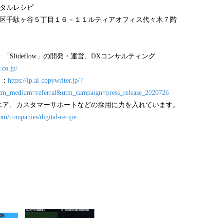
ジタルレシピ
谷区千駄ヶ谷５丁目１６－１１ルティアオフィス代々木７階
y」「Slideflow」の開発・運営、DXコンサルティング
.co.jp/
ト：
https://lp.ai-copywriter.jp/?
tm_medium=referral&utm_campaign=press_release_2020726
ニア、カスタマーサポートなどの採用に力を入れています。
om/companies/digital-recipe