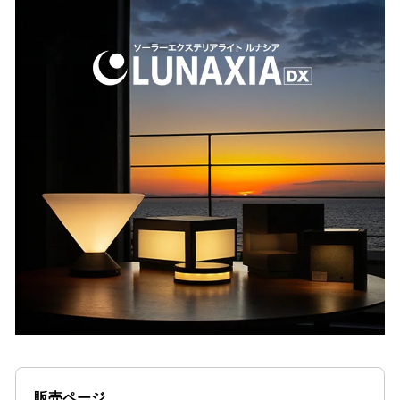
数
を
読
み
込
み
中
で
す
販売ページ