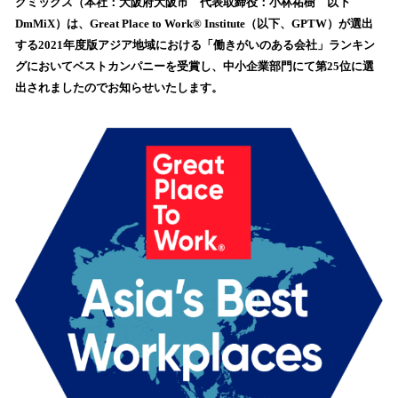
数
グミックス（本社：大阪府大阪市 代表取締役：小林祐樹 以下
を
DmMiX）は、Great Place to Work® Institute（以下、GPTW）が選出
読
する2021年度版アジア地域における「働きがいのある会社」ランキン
み
グにおいてベストカンパニーを受賞し、中小企業部門にて第25位に選
込
出されましたのでお知らせいたします。
み
中
で
す