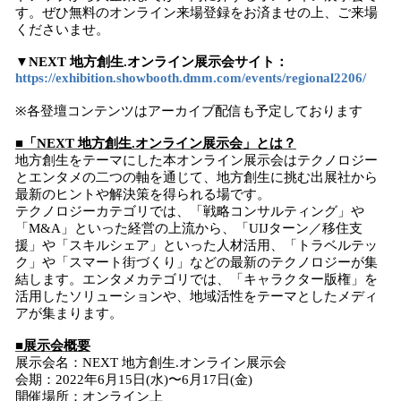
す。ぜひ無料のオンライン来場登録をお済ませの上、ご来場
くださいませ。
▼NEXT 地方創生.オンライン展示会サイト：
https://exhibition.showbooth.dmm.com/events/regional2206/
※各登壇コンテンツはアーカイブ配信も予定しております
■「NEXT 地方創生.オンライン展示会」とは？
地方創生をテーマにした本オンライン展示会はテクノロジー
とエンタメの二つの軸を通じて、地方創生に挑む出展社から
最新のヒントや解決策を得られる場です。
テクノロジーカテゴリでは、「戦略コンサルティング」や
「M&A」といった経営の上流から、「UIJターン／移住支
援」や「スキルシェア」といった人材活用、「トラベルテッ
ク」や「スマート街づくり」などの最新のテクノロジーが集
結します。エンタメカテゴリでは、「キャラクター版権」を
活用したソリューションや、地域活性をテーマとしたメディ
アが集まります。
■展示会概要
展示会名：NEXT 地方創生.オンライン展示会
会期：2022年6月15日(水)〜6月17日(金)
開催場所：オンライン上