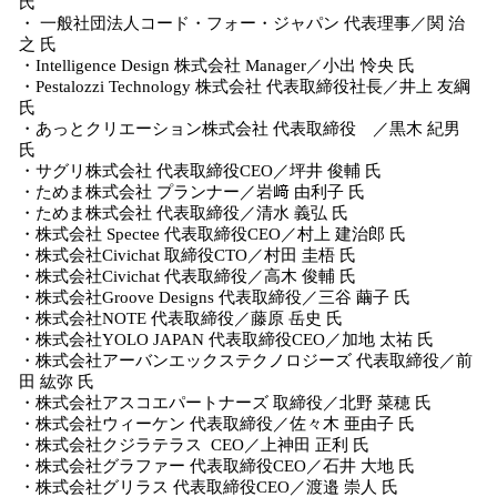
氏
・ 一般社団法人コード・フォー・ジャパン 代表理事／関 治
之 氏
・Intelligence Design 株式会社 Manager／小出 怜央 氏
・Pestalozzi Technology 株式会社 代表取締役社長／井上 友綱
氏
・あっとクリエーション株式会社 代表取締役 ／黒木 紀男
氏
・サグリ株式会社 代表取締役CEO／坪井 俊輔 氏
・ためま株式会社 プランナー／岩﨑 由利子 氏
・ためま株式会社 代表取締役／清水 義弘 氏
・株式会社 Spectee 代表取締役CEO／村上 建治郎 氏
・株式会社Civichat 取締役CTO／村田 圭梧 氏
・株式会社Civichat 代表取締役／高木 俊輔 氏
・株式会社Groove Designs 代表取締役／三谷 繭子 氏
・株式会社NOTE 代表取締役／藤原 岳史 氏
・株式会社YOLO JAPAN 代表取締役CEO／加地 太祐 氏
・株式会社アーバンエックステクノロジーズ 代表取締役／前
田 紘弥 氏
・株式会社アスコエパートナーズ 取締役／北野 菜穂 氏
・株式会社ウィーケン 代表取締役／佐々木 亜由子 氏
・株式会社クジラテラス CEO／上神田 正利 氏
・株式会社グラファー 代表取締役CEO／石井 大地 氏
・株式会社グリラス 代表取締役CEO／渡邉 崇人 氏