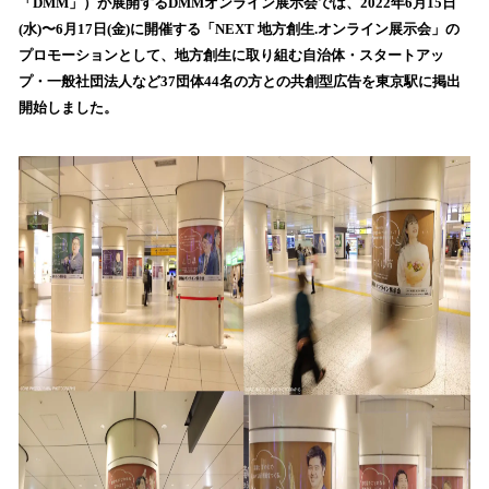
数
「DMM」）が展開するDMMオンライン展示会では、2022年6月15日
を
(水)〜6月17日(金)に開催する「NEXT 地方創生.オンライン展示会」の
読
プロモーションとして、地方創生に取り組む自治体・スタートアッ
み
プ・一般社団法人など37団体44名の方との共創型広告を東京駅に掲出
込
開始しました。
み
中
で
す