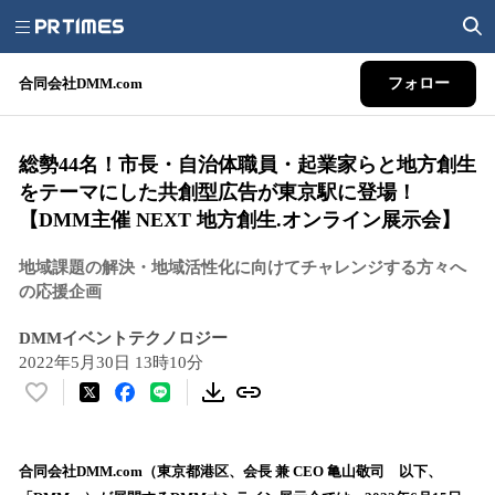
合同会社DMM.com
フォロー
総勢44名！市長・自治体職員・起業家らと地方創生
をテーマにした共創型広告が東京駅に登場！
【DMM主催 NEXT 地方創生.オンライン展示会】
地域課題の解決・地域活性化に向けてチャレンジする方々へ
の応援企画
DMMイベントテクノロジー
2022年5月30日 13時10分
い
い
ね
！
合同会社DMM.com（東京都港区、会長 兼 CEO 亀山敬司 以下、