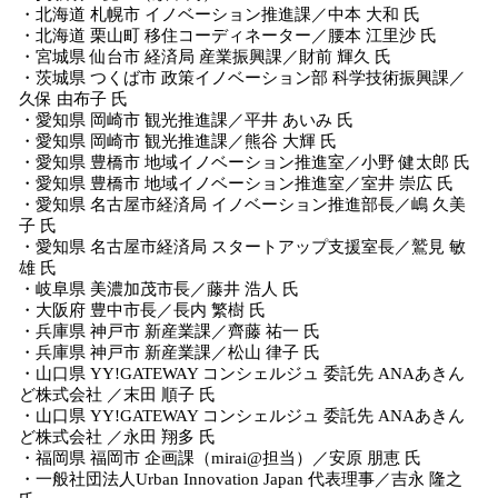
・北海道 札幌市 イノベーション推進課／中本 大和 氏
・北海道 栗山町 移住コーディネーター／腰本 江里沙 氏
・宮城県 仙台市 経済局 産業振興課／財前 輝久 氏
・茨城県 つくば市 政策イノベーション部 科学技術振興課／
久保 由布子 氏
・愛知県 岡崎市 観光推進課／平井 あいみ 氏
・愛知県 岡崎市 観光推進課／熊谷 大輝 氏
・愛知県 豊橋市 地域イノベーション推進室／小野 健太郎 氏
・愛知県 豊橋市 地域イノベーション推進室／室井 崇広 氏
・愛知県 名古屋市経済局 イノベーション推進部長／嶋 久美
子 氏
・愛知県 名古屋市経済局 スタートアップ支援室長／鷲見 敏
雄 氏
・岐阜県 美濃加茂市長／藤井 浩人 氏
・大阪府 豊中市長／長内 繁樹 氏
・兵庫県 神戸市 新産業課／齊藤 祐一 氏
・兵庫県 神戸市 新産業課／松山 律子 氏
・山口県 YY!GATEWAY コンシェルジュ 委託先 ANAあきん
ど株式会社 ／末田 順子 氏
・山口県 YY!GATEWAY コンシェルジュ 委託先 ANAあきん
ど株式会社 ／永田 翔多 氏
・福岡県 福岡市 企画課（mirai@担当）／安原 朋恵 氏
・一般社団法人Urban Innovation Japan 代表理事／吉永 隆之