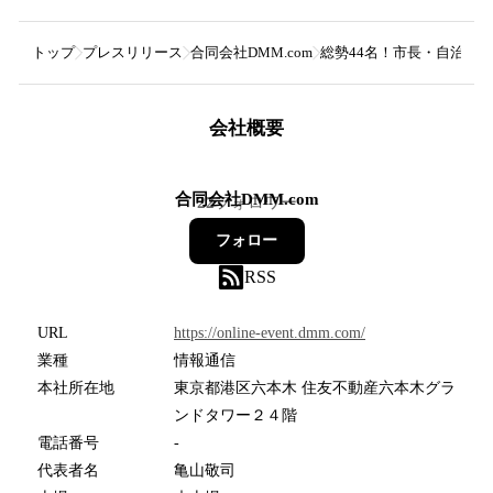
トップ
プレスリリース
合同会社DMM.com
総勢44名！市長・自治体職
会社概要
合同会社DMM.com
22
フォロワー
フォロー
RSS
URL
https://online-event.dmm.com/
業種
情報通信
本社所在地
東京都港区六本木 住友不動産六本木グラ
ンドタワー２４階
電話番号
-
代表者名
亀山敬司