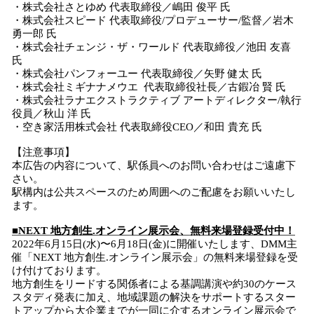
・株式会社さとゆめ 代表取締役／嶋田 俊平 氏
・株式会社スピード 代表取締役/プロデューサー/監督／岩木
勇一郎 氏
・株式会社チェンジ・ザ・ワールド 代表取締役／池田 友喜
氏
・株式会社パンフォーユー 代表取締役／矢野 健太 氏
・株式会社ミギナナメウエ 代表取締役社長／古鍜冶 賢 氏
・株式会社ラナエクストラクティブ アートディレクター/執行
役員／秋山 洋 氏
・空き家活用株式会社 代表取締役CEO／和田 貴充 氏
【注意事項】
本広告の内容について、駅係員へのお問い合わせはご遠慮下
さい。
駅構内は公共スペースのため周囲へのご配慮をお願いいたし
ます。
■NEXT 地方創生.オンライン展示会、無料来場登録受付中！
2022年6月15日(水)〜6月18日(金)に開催いたします、DMM主
催「NEXT 地方創生.オンライン展示会」の無料来場登録を受
け付けております。
地方創生をリードする関係者による基調講演や約30のケース
スタディ発表に加え、地域課題の解決をサポートするスター
トアップから大企業までが一同に介するオンライン展示会で