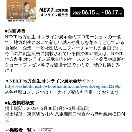
■企画趣旨
NEXT 地方創生.オンライン展示会のプロモーションの一環
で、地方創生において新しい試みや兆しを創ろうとしている
自治体・企業・一般社団法人にフィーチャーした企画です。
今回の共創型広告に掲載されている自治体や法人は、NEXT
地方創生.オンライン展示会内のケーススタディ発表や出展社
ショートプレゼン等でも登壇予定ですので、ぜひお楽しみ
に！
▼NEXT 地方創生.オンライン展示会サイト：
https://exhibition.showbooth.dmm.com/events/regional2206/
※各登壇コンテンツはアーカイブ配信も予定しております
■広告掲載概要
掲出期間：2022年5月30日(月)〜6月5日(日)
掲出場所：東京駅改札内 八重洲南口付近から新幹線乗換口付
近
＜掲載者一覧＞
（順不同）