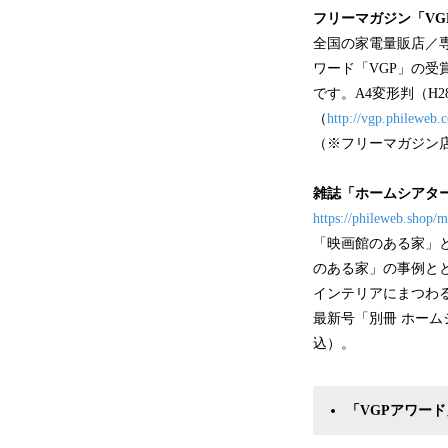
フリーマガジン「VGP
全国の家電量販店／
ワード「VGP」の
です。A4変形判（H2
（
http://vgp.phileweb
（※フリーマガジン店
雑誌「ホームシアタ
https://phileweb.shop/m
「映画館のある家」
のある家」の事例と
インテリアにまつわ
最新号「別冊 ホームシア
込）。
「VGPアワー