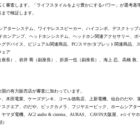
広く審査します。「ライフスタイルをより豊かにするパワー」が選考基
性まで検証します。
ムシアターシステム、ワイヤレススピーカー、ハイコンポ、デスクトップ
ッドホンアンプ、ヘッドホンシステム、ヘッドホン関連アクセサリー、ポ
グデバイス、ビジュアル関連商品、PC/スマホ/タブレット関連商品、
ウェア
（座長）、岩井 喬（副座長）、折原一也（副座長）、海上 忍、高橋 敦
全国の有力販売店が審査に加わっています。
ン、木田電業、ケーズデンキ、コール徳島店、上新電機、仙台のだや、
オスクエア、のだや、ビックカメラ、フジヤエービック、ホームシアタ
電機、AC2 audio & cinema、AURAS、 CAVIN大阪屋、e☆イヤホン、L
音順）