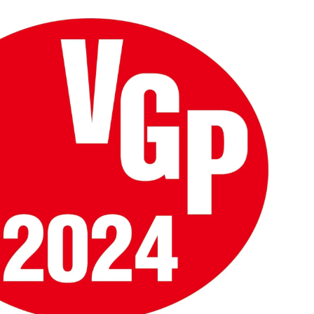
込
み
中
で
す