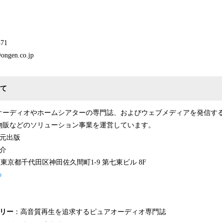
71
n.co.jp​
て
アオーディオやホームシアターの専門誌、およびウェブメディアを発信す
物販などのソリューション事業を運営しています。
音元出版
介
25 東京都千代田区神田佐久間町1-9 第七東ビル 8F
p
リー
：高音質再生を追求するピュアオーディオ専門誌