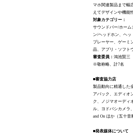
マホ関連製品まで幅
えてデザインや機能
対象カテゴリー：
サウンドバー/ホー
ン/ヘッドホン、ヘ
プレーヤー、ゲーミン
品、アプリ・ソフト
審査委員：
鴻池賢三
※敬称略、計7名
■審査協力店
製品動向に精通した
アバック、エディオ
ク、ノジマオーディ
ル、ヨドバシカメラ、ヤマダ
and On ほか（五十
■発表媒体について