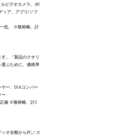
タルビデオカメラ、AV
ディア、アプリ/ソフ
一也、 ※敬称略、計
ます。「製品のクオリ
を選ぶために、価格帯
ヤー、D/Aコンバー
リー
正儀 ※敬称略、計5
ィオ全般からPC／ス