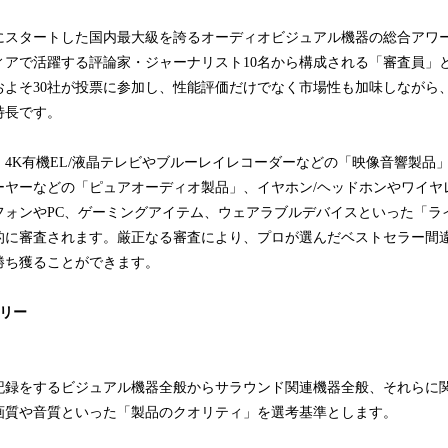
7年にスタートした国内最大級を誇るオーディオビジュアル機器の総合アワ
ィアで活躍する評論家・ジャーナリスト10名から構成される「審査員」
およそ30社が投票に参加し、性能評価だけでなく市場性も加味しながら
特長です。
4K有機EL/液晶テレビやブルーレイレコーダーなどの「映像音響製品
ーヤーなどの「ピュアオーディオ製品」、イヤホン/ヘッドホンやワイヤ
フォンやPC、ゲーミングアイテム、ウェアラブルデバイスといった「ラ
的に審査されます。厳正なる審査により、プロが選んだベストセラー間
勝ち獲ることができます。
リー
記録をするビジュアル機器全般からサラウンド関連機器全般、それらに
画質や音質といった「製品のクオリティ」を選考基準とします。