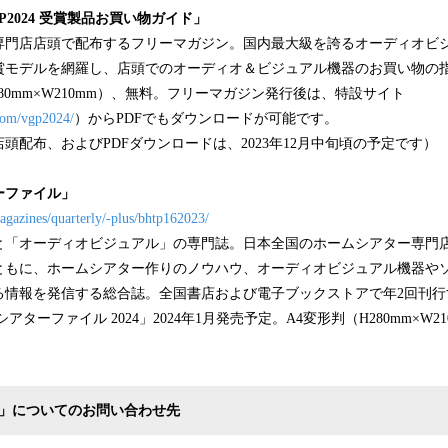
2024 受賞製品お買い物ガイド」
専門店店頭で配布するフリーマガジン。国内最大級を誇るオーディオビ
受賞モデルを網羅し、店頭でのオーディオ＆ビジュアル機器のお買い物の
80mm×W210mm）、無料。フリーマガジン発行後は、特設サイト
.com/vgp2024/
）からPDFでもダウンロードが可能です。
頭配布、およびPDFダウンロードは、2023年12月中旬頃の予定です）
ーファイル」
agazines/quarterly/-plus/bhtp162023/
と「オーディオビジュアル」の専門誌。日本全国のホームシアター専門
ともに、ホームシアター作りのノウハウ、オーディオビジュアル機器や
る情報を発信する総合誌。全国書店および電子ブックストアで年2回刊行
ターファイル 2024」2024年1月発売予定。A4変形判（H280mm×W210
ド」についてのお問い合わせ先