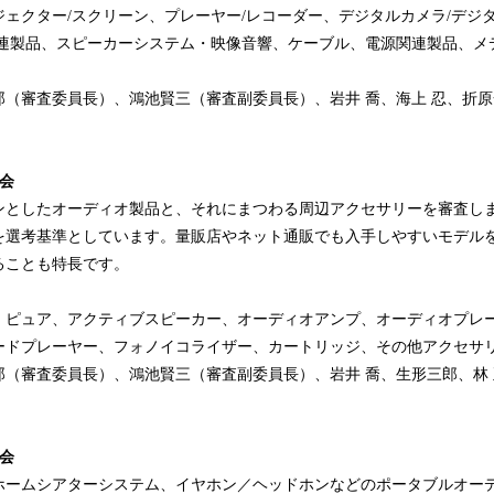
ェクター/スクリーン、プレーヤー/レコーダー、デジタルカメラ/デジ
関連製品、スピーカーシステム・映像音響、ケーブル、電源関連製品、メ
郎（審査委員長）、鴻池賢三（審査副委員長）、岩井 喬、海上 忍、折原
会
ンとしたオーディオ製品と、それにまつわる周辺アクセサリーを審査し
を選考基準としています。量販店やネット通販でも入手しやすいモデル
ることも特長です。
・ピュア、アクティブスピーカー、オーディオアンプ、オーディオプレー
ードプレーヤー、フォノイコライザー、カートリッジ、その他アクセサ
郎（審査委員長）、鴻池賢三（審査副委員長）、岩井 喬、生形三郎、林 
会
ホームシアターシステム、イヤホン／ヘッドホンなどのポータブルオーデ