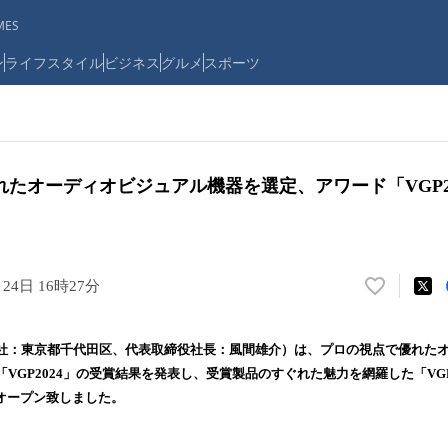
ES
ン
ライフスタイル
ビジネス
グルメ
スポーツ
たオーディオビジュアル機器を選定、アワード「VGP2
月24日 16時27分
い
い
ね
社：東京都千代田区、代表取締役社長：風間雄介）は、プロの視点で優れた
！
VGP2024」の受賞結果を発表し、受賞製品のすぐれた魅力を網羅した「VGP
数
)にオープン致しました。
を
読
み