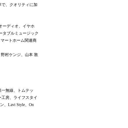
準で、クオリティに加
オーディオ、イヤホ
ータブルミュージック
スマートホーム関連商
、野村ケンジ、山本 敦
第一無線、トムテッ
ー工房、ライフスタイ
avi Style、On