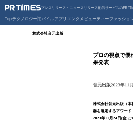
プレスリリース・ニュースリリース配信サービスのPR TIM
Top
テクノロジー
モバイル
アプリ
エンタメ
ビューティー
ファッショ
株式会社音元出版
プロの視点で優れ
果発表
音元出版
2023年11
株式会社音元出版（本
器を選定するアワード「
2023年11月24日(金