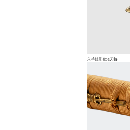
朱塗鯉形鞘短刀拵