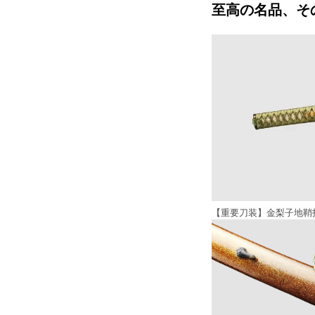
至高の名品、そ
【重要刀装】金梨子地鞘