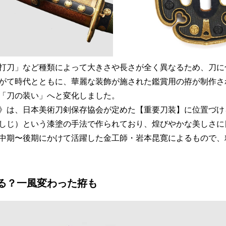
打刀」など種類によって大きさや長さが全く異なるため、刀に
がて時代とともに、華麗な装飾が施された鑑賞用の拵が制作さ
「刀の装い」へと変化しました。
》は、日本美術刀剣保存協会が定めた【重要刀装】に位置づけ
しじ）という漆塗の手法で作られており、煌びやかな美しさに
中期〜後期にかけて活躍した金工師・岩本昆寛によるもので、
る？一風変わった拵も