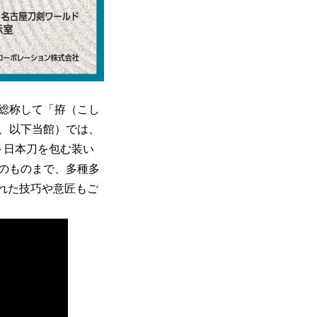
総称して「拵（こし
、以下当館）では、
拵～日本刀を包む装い
のものまで、多種多
れた技巧や意匠もご