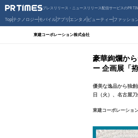
プレスリリース・ニュースリリース配信サービスのPR TIM
Top
テクノロジー
モバイル
アプリ
エンタメ
ビューティー
ファッショ
東建コーポレーション株式会社
豪華絢爛から
ー 企画展「
優美な逸品から独創的
日（火）、名古屋刀
東建コーポレーショ