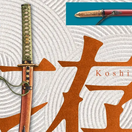
数
を
読
み
込
み
中
で
す