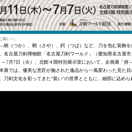
む装い～」
—柄（つか）、鞘（さや）、鍔（つば）など、刀を包む装飾を
。名古屋刀剣博物館「名古屋刀剣ワールド」（愛知県名古屋市
（木）～7月7日（火）、北館４階特別展示室において、企画展「
本展では、優美な意匠が施された逸品から一風変わった見た目
。刀剣文化を彩ってきた“装い”の世界とともに、細部に込めら