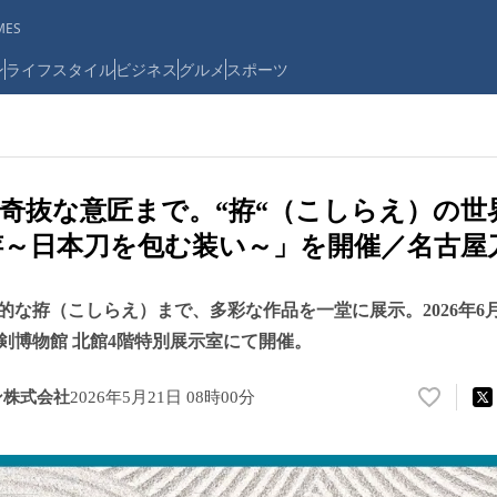
ES
ン
ライフスタイル
ビジネス
グルメ
スポーツ
奇抜な意匠まで。“拵“（こしらえ）の世
拵～日本刀を包む装い～」を開催／名古屋
な拵（こしらえ）まで、多彩な作品を一堂に展示。2026年6月
剣博物館 北館4階特別展示室にて開催。
ン株式会社
2026年5月21日 08時00分
い
い
ね
！