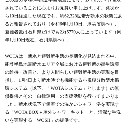
数
されていることに心よりお見舞い申し上げます。発災か
を
ら10日経過した現在でも、約62,328世帯が断水の状態にあ
読
み
ると報告されており（令和6年1月10日。厚労省調べ）、
込
避難者数は石川県だけでも2万5770人に上っています（同
み
年1月10日現在。石川県調べ）。
中
で
す
WOTAは、断水と避難所生活の長期化が見込まれる中、
能登半島地震断水エリア全域における避難所の衛生環境
の維持・改善と、より人間らしい避難所生活の実現を目
指し、1月4日より断水時でも機能する小規模分散型水循
環システム（以下、「WOTAシステム」とします）の無
償提供とその「自律運用」の支援活動を行ってまいりま
した。断水状況下で個室での温かいシャワー浴を実現す
る「WOTA BOX＋屋外シャワーキット」と、清潔な手洗
いを実現する「WOSH」の提供です。