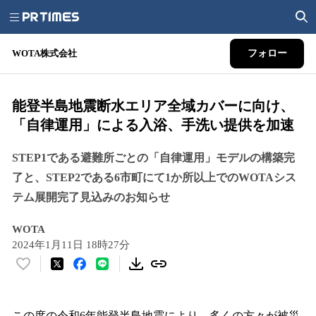
WOTA株式会社
フォロー
能登半島地震断水エリア全域カバーに向け、
「自律運用」による入浴、手洗い提供を加速
STEP1である避難所ごとの「自律運用」モデルの構築完
了と、STEP2である6市町にて1か所以上でのWOTAシス
テム展開完了見込みのお知らせ
WOTA
2024年1月11日 18時27分
い
い
ね
！
この度の令和6年能登半島地震により、多くの方々が被災