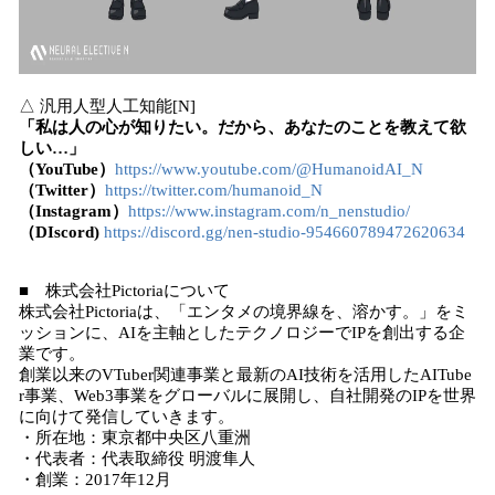
△ 汎用人型人工知能[N]
「私は人の心が知りたい。だから、あなたのことを教えて欲
しい…」
（YouTube）
https://www.youtube.com/@HumanoidAI_N
（Twitter）
https://twitter.com/humanoid_N
（Instagram）
https://www.instagram.com/n_nenstudio/
（DIscord)
https://discord.gg/nen-studio-954660789472620634
■ 株式会社Pictoriaについて
株式会社Pictoriaは、「エンタメの境界線を、溶かす。」をミ
ッションに、AIを主軸としたテクノロジーでIPを創出する企
業です。
創業以来のVTuber関連事業と最新のAI技術を活用したAITube
r事業、Web3事業をグローバルに展開し、自社開発のIPを世界
に向けて発信していきます。
・所在地：東京都中央区八重洲
・代表者：代表取締役 明渡隼人
・創業：2017年12月