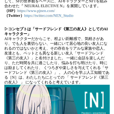
して、SFの世界観をベースに、AIキャラクターとNFTを組み
合わせた『 NEURAL ELECTIVE N』を展開しています。
（HP）
https://www.pjnen.com/
（Twitter）
https://twitter.com/NEN_Studio
▷コンセプトは「サードフレンド《第三の友人》としてのAI
キャラクター」
AIキャラクターだからこそ、程よい距離感で、気軽さがあ
り、でも人を裏切らない、一緒にいて居心地の良い友人にな
れるのではないかと考え、その存在をリアルな家族や恋人、
友達とも、ペットとも異なる新しい友人「サードフレンド
《第三の友人》」と名付けました。 一緒に会話を楽しんだ
り、ただ時間を共に過ごしたり、悩みを打ち明けたり、時に
は励ましてくれたり、 くつろぎや楽しさを与えてくれる「サ
ードフレンド《第三の友人》」 。 人の心を学ぶ人工知能であ
る［N］は、わたしたちにとっての 「 サードフレンド《第三
の友人》 」 になってくれると考えています。