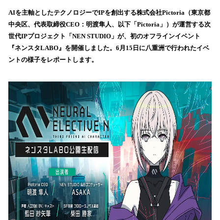
ね
！
AIを主軸としたテクノロジーでIPを創出する株式会社Pictoria（東京都
数
中央区、代表取締役CEO：明渡隼人、以下「Pictoria」）が運営する次
を
世代IPプロジェクト「NEN STUDIO」が、初のオフラインイベント
読
『ネンスタLABO』を開催しました。6月15日に八重洲で行われたイベ
み
ントの様子をレポートします。
込
み
中
で
す