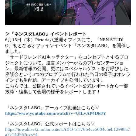
▷『ネンスタLABO』イベントレポート
6月15日（木）Pictoria八重洲オフィスにて、「NEN STUDI
O」初となるオフラインイベント『ネンスタLABO』を開催し
ました。
「サードフレンドAIキャラクター」をコンセプトとするプロ
ジェクトについて、運営メンバーからのプレゼンテーショ
ン、最新情報の公開、更にはスペシャルゲストをお呼びした
座談会という3つのプログラムで行われた当日の様子はオンラ
インでも生配信、アーカイブも公開しています。
こちらでは、公開されているイベント公式レポートから一部
抜粋・編集して会場の様子をレポートします！
『ネンスタLABO』アーカイブ動画はこちら▽
https://www.youtube.com/watch?v=UfLvAP4Dk8Y
『ネンスタLABO』公式レポートはこちら▽
https://towakiseki.notion.site/LABO-61f76b4ceb604c5eb12998a7
a7c14056?pvs=4