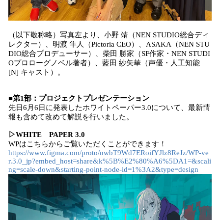
（以下敬称略）写真左より、小野 靖（NEN STUDIO総合ディ
レクター）、明渡 隼人（Pictoria CEO）、ASAKA（NEN STU
DIO総合プロデューサー）、柴田 勝家（SF作家・NEN STUDI
Oプロローグノベル著者）、藍田 紗矢華（声優・人工知能
[N] キャスト）。
■第1部：プロジェクトプレゼンテーション
先日6月6日に発表したホワイトペーパー3.0について、最新情
報も含めて改めて解説を行いました。
▷WHITE PAPER 3.0
WPはこちらからご覧いただくことができます！
https://www.figma.com/proto/nwbT9Wd7ERoifYJlz8ReJz/WP-ve
r.3.0_jp?embed_host=share&k%5B%E2%80%A6%5DA1=&scali
ng=scale-down&starting-point-node-id=1%3A2&type=design