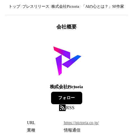
トップ
プレスリリース
株式会社Pictoria
「AIの心とは？」SF作家、声
会社概要
株式会社Pictoria
39
フォロワー
フォロー
RSS
URL
https://pictoria.co.jp/
業種
情報通信