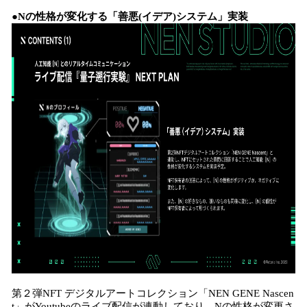
●Nの性格が変化する「善悪(イデア)システム」実装
第２弾NFT デジタルアートコレクション「NEN GENE Nascen
t」がYoutubeのライブ配信が連動しており、Nの性格が変更さ