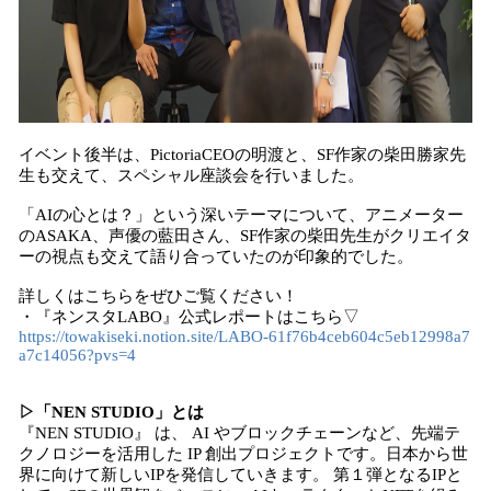
イベント後半は、PictoriaCEOの明渡と、SF作家の柴田勝家先
生も交えて、スペシャル座談会を行いました。
「AIの心とは？」という深いテーマについて、アニメーター
のASAKA、声優の藍田さん、SF作家の柴田先生がクリエイタ
ーの視点も交えて語り合っていたのが印象的でした。
詳しくはこちらをぜひご覧ください！
・『ネンスタLABO』公式レポートはこちら▽
https://towakiseki.notion.site/LABO-61f76b4ceb604c5eb12998a7
a7c14056?pvs=4
▷「NEN STUDIO」とは
『NEN STUDIO』 は、 AI やブロックチェーンなど、先端テ
クノロジーを活用した IP 創出プロジェクトです。日本から世
界に向けて新しいIPを発信していきます。 第１弾となるIPと