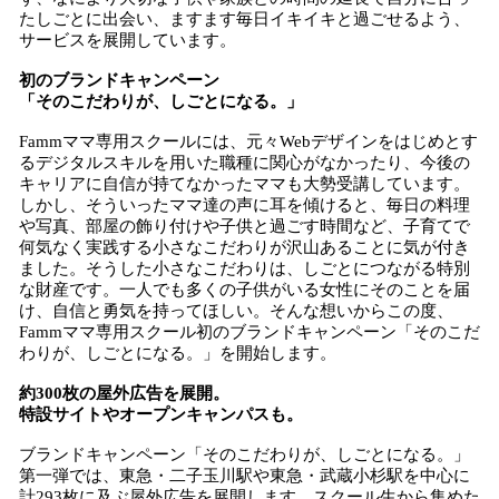
たしごとに出会い、ますます毎日イキイキと過ごせるよう、
サービスを展開しています。
初のブランドキャンペーン
「そのこだわりが、しごとになる。」
Fammママ専用スクールには、元々Webデザインをはじめとす
るデジタルスキルを用いた職種に関心がなかったり、今後の
キャリアに自信が持てなかったママも大勢受講しています。
しかし、そういったママ達の声に耳を傾けると、毎日の料理
や写真、部屋の飾り付けや子供と過ごす時間など、子育てで
何気なく実践する小さなこだわりが沢山あることに気が付き
ました。そうした小さなこだわりは、しごとにつながる特別
な財産です。一人でも多くの子供がいる女性にそのことを届
け、自信と勇気を持ってほしい。そんな想いからこの度、
Fammママ専用スクール初のブランドキャンペーン「そのこだ
わりが、しごとになる。」を開始します。
約300枚の屋外広告を展開。
特設サイトやオープンキャンパスも。
ブランドキャンペーン「そのこだわりが、しごとになる。」
第一弾では、東急・二子玉川駅や東急・武蔵小杉駅を中心に
計293枚に及ぶ屋外広告を展開します。スクール生から集めた