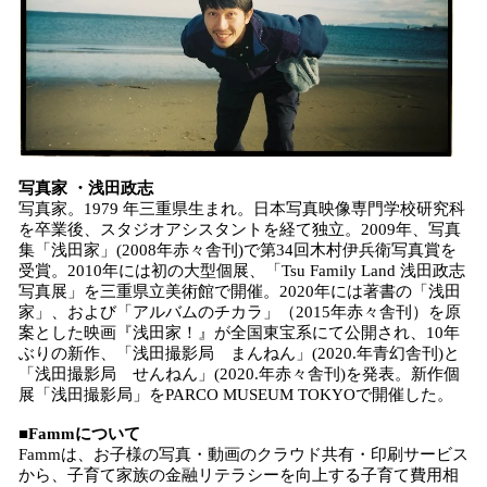
写真家 ・浅田政志
写真家。1979 年三重県生まれ。日本写真映像専門学校研究科
を卒業後、スタジオアシスタントを経て独立。2009年、写真
集「浅田家」(2008年赤々舎刊)で第34回木村伊兵衛写真賞を
受賞。2010年には初の大型個展、「Tsu Family Land 浅田政志
写真展」を三重県立美術館で開催。2020年には著書の「浅田
家」、および「アルバムのチカラ」（2015年赤々舎刊）を原
案とした映画『浅田家！』が全国東宝系にて公開され、10年
ぶりの新作、「浅田撮影局 まんねん」(2020.年青幻舎刊)と
「浅田撮影局 せんねん」(2020.年赤々舎刊)を発表。新作個
展「浅田撮影局」をPARCO MUSEUM TOKYOで開催した。
■Fammについて
Fammは、お子様の写真・動画のクラウド共有・印刷サービス
から、子育て家族の金融リテラシーを向上する子育て費用相