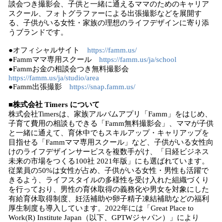
談会つき撮影会、子供と一緒に通えるママのためのキャリア
スクール、フォトグラファーによる出張撮影などを展開す
る、子供がいる女性・家族の理想のライフデザインに寄り添
うブランドです。
●オフィシャルサイト
https://famm.us/
●Fammママ専用スクール
https://famm.us/ja/school
●Fammお金の相談会つき無料撮影会
https://famm.us/ja/studio/area
●Famm出張撮影
https://snap.famm.us/
■株式会社 Timers について
株式会社Timersは、家族アルバムアプリ「Famm」をはじめ、
子育て費用の相談もできる「Famm無料撮影会」、ママが子供
と一緒に通えて、育休中でもスキルアップ・キャリアップを
目指せる「Fammママ専用スクール」など、子供がいる女性向
けのライフデザインサービスを複数手がけ、「日経ビジネス
未来の市場をつくる100社 2021年版」にも選ばれています。
従業員の50%は女性が占め、子供がいる女性・男性も活躍で
きるよう、ライフスタイルの多様性を受け入れた組織づくり
を行っており、男性の育休取得の義務化や男女を対象にした
有給育休取得制度、妊活補助や卵子精子凍結補助などの福利
厚生制度も導入しています。2022年には「Great Place to
Work(R) Institute Japan（以下、GPTWジャパン）」により