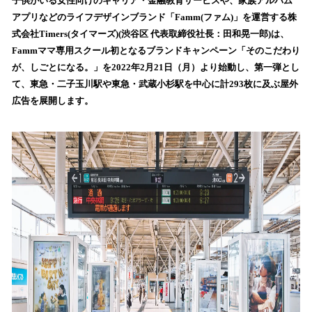
！
子供がいる女性向けのキャリア・金融教育サービスや、家族アルバム
数
アプリなどのライフデザインブランド「Famm(ファム)」を運営する株
を
式会社Timers(タイマーズ)(渋谷区 代表取締役社長：田和晃一郎)は、
読
Fammママ専用スクール初となるブランドキャンペーン「そのこだわり
み
が、しごとになる。」を2022年2月21日（月）より始動し、第一弾とし
込
て、東急・二子玉川駅や東急・武蔵小杉駅を中心に計293枚に及ぶ屋外
み
広告を展開します。
中
で
す