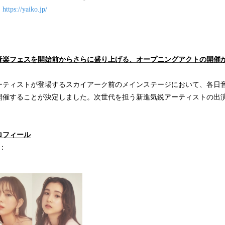
：
https://yaiko.jp/
音楽フェスを開始前からさらに盛り上げる、オープニングアクトの開催
ティストが登場するスカイアーク前のメインステージにおいて、各日
開催することが決定しました。次世代を担う新進気鋭アーティストの出
ロフィール
）：