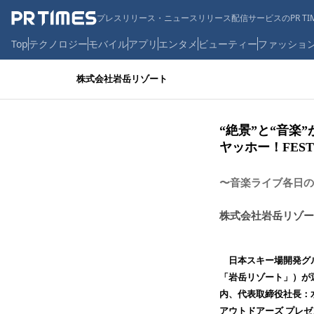
プレスリリース・ニュースリリース配信サービスのPR TIM
Top
テクノロジー
モバイル
アプリ
エンタメ
ビューティー
ファッショ
株式会社岩岳リゾート
“絶景”と“音楽
ヤッホー！FEST
〜音楽ライブ各日の
株式会社岩岳リゾー
日本スキー場開発グル
「岩岳リゾート」）が
内、代表取締役社長：水
アウトドアーズ プレゼ