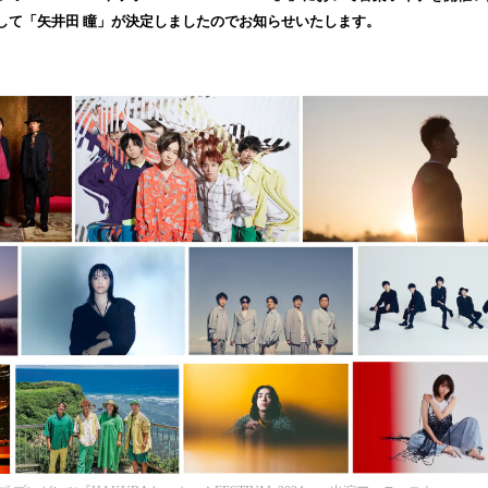
み
して「矢井田 瞳」が決定しましたのでお知らせいたします。
込
み
中
で
す