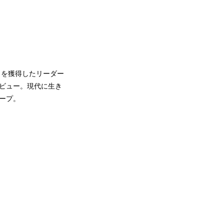
プリを獲得したリーダー
デビュー。現代に生き
ープ。