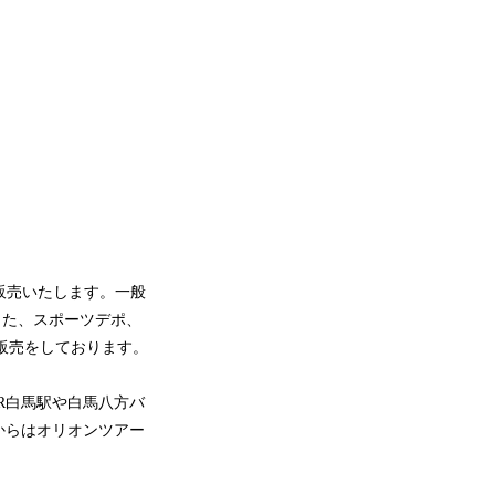
。
を販売いたします。一般
した、スポーツデポ、
て販売をしております。
R白馬駅や白馬八方バ
からはオリオンツアー