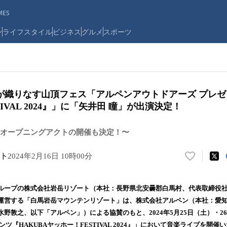
ES
ン
ライフスタイル
ビジネス
グルメ
スポーツ
”が織りなす山頂フェス「アルペンアウトドアーズ プレゼ
IVAL 2024』」に「矢井田 瞳」が出演決定！
オープニングアクトの開催も決定！〜
ト
2024年2月16日 10時00分
い
い
ね
ープの株式会社岩岳リゾート（本社：⻑野県北安曇郡白馬村、代表取締役社
！
運営する「⽩⾺岩岳マウンテンリゾート」は、株式会社アルペン（本社：愛
数
野敦之、以下「アルペン」）による協賛のもと、2024年5月25日（土）・2
を
読
ンツ『HAKUBAヤッホー！FESTIVAL 2024』」において音楽ライブを開