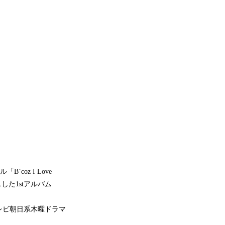
coz I Love
スした1stアルバム
レビ朝日系木曜ドラマ