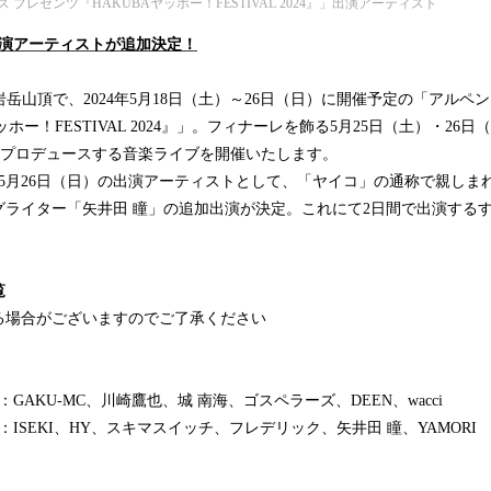
プレゼンツ『HAKUBAヤッホー！FESTIVAL 2024』」出演アーティスト
出演アーティストが追加決定！
馬岩岳山頂で、2024年5月18日（土）～26日（日）に開催予定の「アルペ
ッホー！FESTIVAL 2024』」。フィナーレを飾る5月25日（土）・26
」がプロデュースする音楽ライブを開催いたします。
5月26日（日）の出演アーティストとして、「ヤイコ」の通称で親しま
グライター「矢井田 瞳」の追加出演が決定。これにて2日間で出演する
覧
る場合がございますのでご了承ください
）：GAKU-MC、川崎鷹也、城 南海、ゴスペラーズ、DEEN、wacci
⽇）：ISEKI、HY、スキマスイッチ、フレデリック、矢井田 瞳、YAMORI