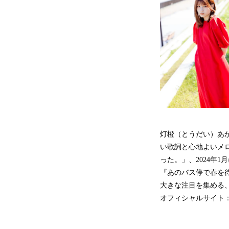
灯橙（とうだい）あか
い歌詞と心地よいメロ
った。」、2024年
『あのバス停で春を待
大きな注目を集める
オフィシャルサイト