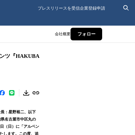
プレスリリースを受信
企業登録申請
会社概要
フォロー
ンツ『HAKUBA
⻑：星野裕二、以下
知県名古屋市中区丸の
6日（日）に「アルペン
催いたします。この度、追