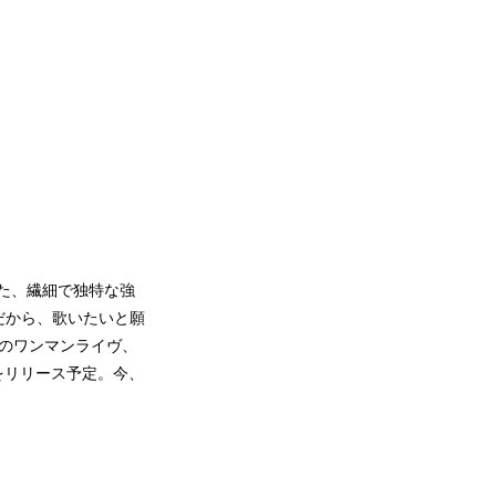
れた、繊細で独特な強
だから、歌いたいと願
式のワンマンライヴ、
をリリース予定。今、