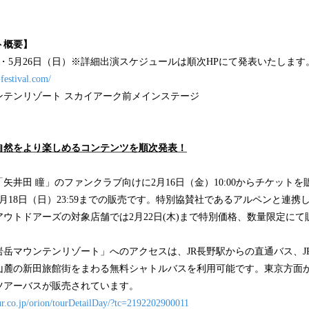
ト概要】
）・5月26日（日）※詳細出演スケジュールは順次HPにて発表いたします
festival.com/
ンテンリゾート スカイアーク前メインステージ
自然をより楽しめるコンテンツを順次発表！
井田 瞳」のファンクラブ向けに2月16日（金）10:00からチケット
月18日（日）23:59までの販売です。特別協賛社であるアルペンと連携
ウトドアーズの対象店舗では2月22日(木)まで特別価格、数量限定に
岳マウンテンリゾート」へのアクセスは、JR長野駅からの直通バス、J
山麓の新田旅館街をまわる無料シャトルバスを利用可能です。東京方面
ツアーバスが販売されています。
our.co.jp/orion/tourDetailDay/?tc=2192202900011