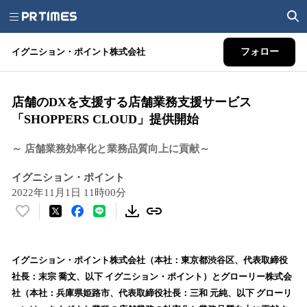
イグニション・ポイント株式会社
フォロー
店舗のDXを支援する店舗業務支援サービス
「SHOPPERS CLOUD」提供開始
～ 店舗業務効率化と業務品質向上に貢献～
イグニション・ポイント
2022年11月1日 11時00分
い
い
ね
！
イグニション・ポイント株式会社（本社：東京都渋谷区、代表取締役
数
社長：末宗 喬文、以下 イグニション・ポイント）とグローリー株式会
を
社（本社：兵庫県姫路市、代表取締役社長：三和 元純、以下 グローリ
読