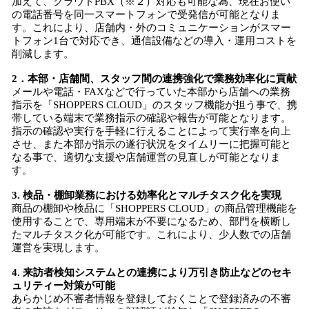
加えて、クラウドPBX（※２）対応も可能な為、現在お使い
の電話番号を同一スマートフォンで受発信が可能となりま
す。これにより、店舗内・外のコミュニケーションがスマー
トフォン1台で対応でき、通信設備などの導入・運用コストを
削減します。
2．本部・店舗間、スタッフ間の連携強化で業務効率化に貢献
メールや電話・FAXなどで行っていた本部から店舗への業務
指示を「SHOPPERS CLOUD」のスタッフ機能が担う事で、携
帯している端末で業務指示の確認や報告が可能となります。
指示の確認や実行を手軽に行えることによって実行率を向上
させ、また本部が指示の遂行状況をタイムリーに把握可能と
なる事で、適切な支援や店舗運営の見直しが可能となりま
す。
3. 検品・棚卸業務における効率化とマルチタスク化を実現
商品の棚卸や検品に「SHOPPERS CLOUD」の商品管理機能を
使用することで、専用端末が不要になるため、部門を横断し
たマルチタスク化が可能です。これにより、少人数での店舗
運営を実現します。
4. 来訪者検知システムとの連携により万引き防止などのセキ
ュリティー対策が可能
あらかじめ不審者情報を登録しておくことで登録済みの不審