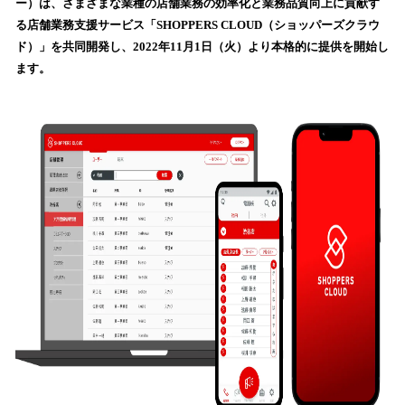
ー）は、さまざまな業種の店舗業務の効率化と業務品質向上に貢献す
み
る店舗業務支援サービス「SHOPPERS CLOUD（ショッパーズクラウ
込
ド）」を共同開発し、2022年11月1日（火）より本格的に提供を開始し
み
ます。
中
で
す