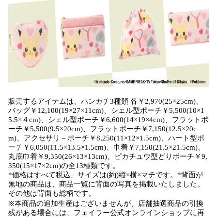
販売するアイテムは、ハンカチ3種類 各￥2,970(25×25cm)、
バッグ￥12,100(19×27×11cm)、シェル型ポーチ￥5,500(10×1
5.5×４cm)、シェル型ポーチ￥6,600(14×19×4cm)、フラットポ
ーチ￥5,500(9.5×20cm)、フラットポーチ￥7,150(12.5×20c
m)、アクセサリ－ポーチ￥8,250(11×12×1.5cm)、ハート型ポ
ーチ￥6,050(11.5×13.5×1.5cm)、巾着￥7,150(21.5×21.5cm)、
丸底巾着￥9,350(26×13×13cm)、ピカチュウ型どりポーチ￥9,
350(15×17×2cm)の全13種類です。
*価格はすべて税込、サイズは(約)縦×横×マチです。*背面が
無地の商品は、商品一覧に背面の写真を掲載いたしました。
その他は背面も総柄です。
※本商品の追加生産はございませんが、店舗抽選商品の引換
残がある場合には、フェイラー公式オンラインショップに再