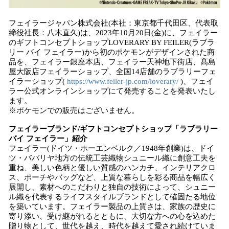
フェイラージャパン株式会社(本社：東京都千代田区、代表取
締役社長：八木直久)は、2023年10月20日(金)に、フェイラー
のギフトコンセプトショップLOVERARY BY FEILER(ラブラ
リー バイ フェイラー)から初のポケモンがデザインされた商
品を、フェイラー銀座本店、フェイラー天神地下街店、髙島
屋大阪店フェイラーショップ、全国14店舗のラブラリーフェ
イラーショップ(
https://www.feiler-jp.com/loverary/
)、フェイ
ラー公式オンラインショップにて発売することを発表いたし
ます。
※ポケモンでの販売はございません。
フェイラーブランド/ギフトコンセプトショップ「ラブラリー
バイ フェイラー」紹介
フェイラー(ドイツ・ホーエンベルク／1948年創業)は、ドイ
ツ・ババリヤ地方の伝統工芸織物シュニール織に創意工夫を
重ね、美しい色柄と優しい質感のハンカチ、インテリアクロ
ス、ポーチやバッグなど、上質な暮らしを彩る商品を幅広く
展開し、素材へのこだわりと独自の技術によって、シュニー
ル織を代表するライフスタイルブランドとして確固たる地位
を築いています。フェイラー製品の上質さは、家族の歴史に
寄り添い、受け継がれるとともに、大切な方への心を込めた
贈り物として、世代を越え、時代を越えて愛され続けていま