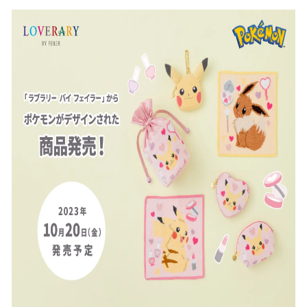
ね
！
数
を
読
み
込
み
中
で
す