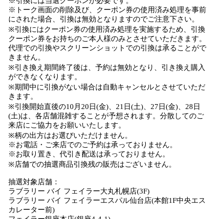
※引換には当選クーポンが必要です。
※トーク画面の削除及び、クーポン券の使用済み処理を事前
にされた場合、引換は無効となりますのでご注意下さい。
※引換にはクーポン券の使用済み処理を実施するため、引換
クーポン券をお持ちのご本人様のみとさせていただきます。
代理での引換やスクリーンショットでの引換は承ることがで
きません。
※引き換え期間終了後は、予約は無効となり、引き換え購入
ができなくなります。
※期間中に引換がない場合は自動キャンセルとさせていただ
きます。
※引換開始直後の10月20日(金)、21日(土)、27日(金)、28日
(土)は、各店舗混雑することが予想されます。分散してのご
来店にご協力をお願いいたします。
※柄の出方はお選びいただけません。
※お電話・ご来店でのご予約は承っておりません。
※お取り置き、代引き配送は承っておりません。
※店舗での抽選商品引換残の販売はございません。
抽選対象店舗：
ラブラリー バイ フェイラー大丸札幌店(3F)
ラブラリー バイ フェイラーエスパル仙台店(本館1F中央エス
カレーター前)