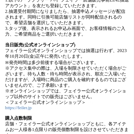
1.以下の「ラブラリー バイ フェイラー店舗販売事前LINE抽選
アカウント」を友だち登録していただきます。
2.抽選受付期間になりましたら、抽選申込メッセージが配信
されます。同時に引換可能店舗リストが同時配信されるの
で、希望店舗を選択していただきます。
3.タップ後、表示されるお申込み画面で、お客様情報のご入
力、ご希望商品をご選択いただきます。​
当日販売(公式オンラインショップ)
フェイラー公式オンラインショップでは抽選は行わず、2023
年10月20日(金)正午に発売いたします。
※発売時間は多少前後する場合がございます。
※アクセス集中の際は、入場を制限させていただく場合がご
ざいます。待ち人数・待ち時間が表示され、順次ご入場いた
だけますが、入場時に商品のご購入を確約するものではござ
いませんので、ご了承願います。
※オンラインショップでは、フェイラー公式オンラインショ
ップ以外のサイトでの販売はございません。
＜フェイラー公式オンラインショップ＞
https://feiler.jp
購入点数制限
店舗・フェイラー公式オンラインショップともに、各アイテ
ムお一人様各1点限りの販売個数制限を設けさせていただきま