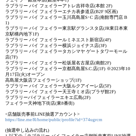
フェイラー銀座本店(銀座4-4-1)
ラブラリー バイ フェイラーアトレ吉祥寺店(本館 2F)
ラブラリー バイ フェイラーエチカ表参道店(B2F 9区画)
ラブラリー バイ フェイラー玉川髙島屋S･C 店(南館専門店 B
1)
ラブラリー バイ フェイラー東京駅グランスタ店(JR東日本東
京駅構内地下1F)
ラブラリー バイ フェイラールミネエスト新宿店(4F)
ラブラリー バイ フェイラー横浜ジョイナス店(3F)
ラブラリー バイ フェイラータカシマヤ ゲートタワーモール
店(7F)
ラブラリー バイ フェイラー松坂屋名古屋店(南館2F)
ラブラリー バイ フェイラー京都髙島屋S.C.店(1F) ※2023年10
月17日(火)オープン
高島屋大阪店フェイラーショップ(1F)
ラブラリー バイ フェイラー大阪ルクアイーレ店(5F)
ラブラリー バイ フェイラー天王寺ミオ店(プラザ館2F)
ラブラリーバイフェイラーエキエ広島(2F)
フェイラー天神地下街店(東8番街)
<店舗販売事前LINE抽選アカウント>
https://line.me/R/home/public/profile?id=374ugrcm
(抽選申し込みの流れ)