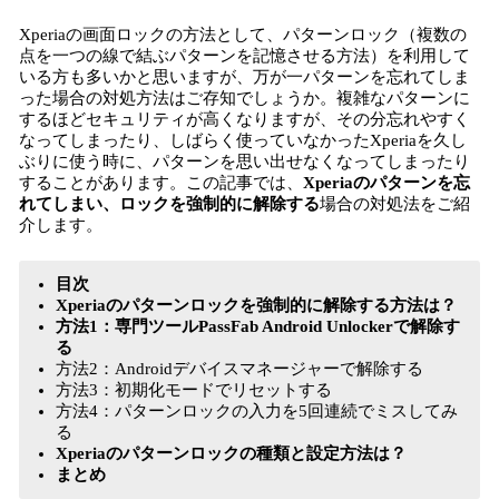
読
Xperiaの画面ロックの方法として、パターンロック（複数の
み
点を一つの線で結ぶパターンを記憶させる方法）を利用して
込
いる方も多いかと思いますが、万が一パターンを忘れてしま
み
った場合の対処方法はご存知でしょうか。複雑なパターンに
中
するほどセキュリティが高くなりますが、その分忘れやすく
で
なってしまったり、しばらく使っていなかったXperiaを久し
す
ぶりに使う時に、パターンを思い出せなくなってしまったり
することがあります。この記事では、
Xperiaのパターンを忘
れてしまい、ロックを強制的に解除する
場合の対処法をご紹
介します。
目次
Xperiaのパターンロックを強制的に解除する方法は？
方法1：専門ツールPassFab Android Unlockerで解除す
る
方法2：Androidデバイスマネージャーで解除する
方法3：初期化モードでリセットする
方法4：パターンロックの入力を5回連続でミスしてみ
る
Xperiaのパターンロックの種類と設定方法は？
まとめ