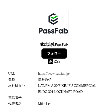
株式会社PassFab
5
フォロワー
フォロー
RSS
URL
https://www.passfab.jp/
業種
情報通信
本社所在地
LAT/RM A 20/F KIU FU COMMERCIAL
BLDG 301 LOCKHART ROAD
電話番号
-
代表者名
Mike Lee