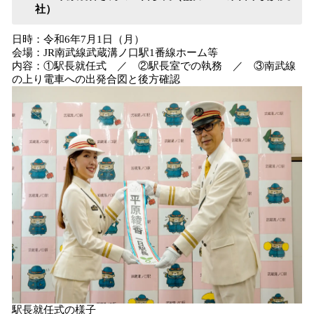
社）
日時：令和6年7月1日（月）
会場：JR南武線武蔵溝ノ口駅1番線ホーム等
内容：①駅長就任式 ／ ②駅長室での執務 ／ ③南武線
の上り電車への出発合図と後方確認
駅長就任式の様子