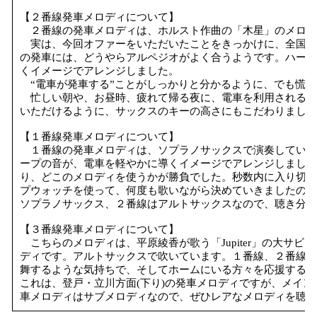
【２番線発車メロディについて】
２番線の発車メロディは、ホルスト作曲の「木星」のメロデ
実は、今回オファーをいただいたことをきっかけに、全国の
の発車には、どうやらアルペジオがよく合うようです。ハープ
くイメージでアレンジしました。
“電車が発車する”ことがしっかりと分かるように、でも慌し
忙しい朝や、お昼時、疲れて帰る夜に、電車を利用されるみ
いただけるように、サックスのキーの高さにもこだわりました
【１番線発車メロディについて】
１番線の発車メロディは、ソプラノサックスで演奏していま
ープの音が、電車を軽やかに導くイメージでアレンジしました
り、どこのメロディを使うかが勝負でした。秒数内に入り切る
プウォッチを使って、何度も歌いながら決めていきましたので
ソプラノサックス、２番線はアルトサックスなので、聴き分け
【３番線発車メロディについて】
こちらのメロディは、平原綾香が歌う「Jupiter」の大サビ
ディです。アルトサックスで吹いています。１番線、２番線の
舞するような気持ちで、そしてホームにいる方々を応援するよ
これは、登戸・立川方面(下り)の発車メロディですが、メイ
車メロディはサブメロディなので、ぜひレアなメロディを聴い