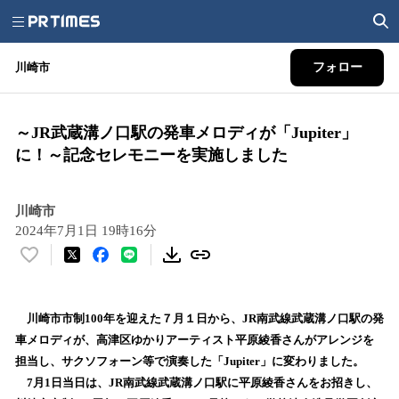
川崎市
フォロー
～JR武蔵溝ノ口駅の発車メロディが「Jupiter」
に！～記念セレモニーを実施しました
川崎市
2024年7月1日 19時16分
い
い
ね
！
川崎市市制100年を迎えた７月１日から、JR南武線武蔵溝ノ口駅の発
数
車メロディが、高津区ゆかりアーティスト平原綾香さんがアレンジを
を
担当し、サクソフォーン等で演奏した「Jupiter」に変わりました。
読
7月1日当日は、JR南武線武蔵溝ノ口駅に平原綾香さんをお招きし、
み