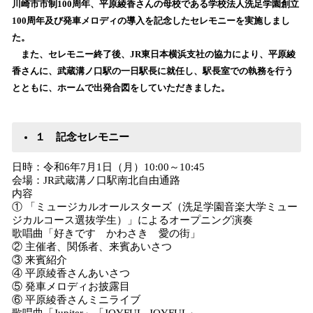
川崎市市制100周年、平原綾香さんの母校である学校法人洗足学園創立
込
100周年及び発車メロディの導入を記念したセレモニーを実施しまし
み
た。
中
で
また、セレモニー終了後、JR東日本横浜支社の協力により、平原綾
す
香さんに、武蔵溝ノ口駅の一日駅長に就任し、駅長室での執務を行う
とともに、ホームで出発合図をしていただきました。
１ 記念セレモニー
日時：令和6年7月1日（月）10:00～10:45
会場：JR武蔵溝ノ口駅南北自由通路
内容
① 「ミュージカルオールスターズ（洗足学園音楽大学ミュー
ジカルコース選抜学生）」によるオープニング演奏
歌唱曲「好きです かわさき 愛の街」
② 主催者、関係者、来賓あいさつ
③ 来賓紹介
④ 平原綾香さんあいさつ
⑤ 発車メロディお披露目
⑥ 平原綾香さんミニライブ