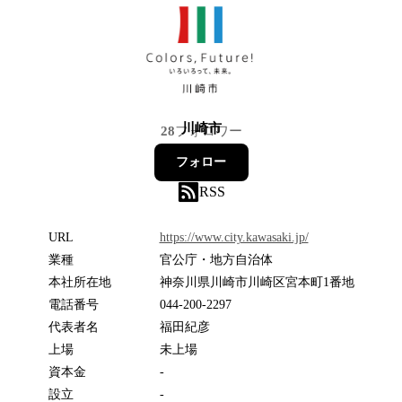
川崎市
28
フォロワー
フォロー
RSS
URL
https://www.city.kawasaki.jp/
業種
官公庁・地方自治体
本社所在地
神奈川県川崎市川崎区宮本町1番地
電話番号
044-200-2297
代表者名
福田紀彦
上場
未上場
資本金
-
設立
-