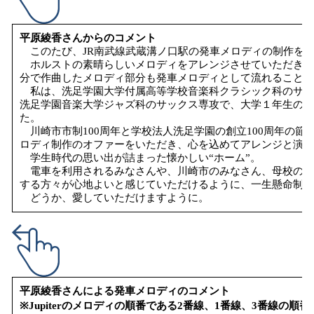
平原綾香さんからのコメント
このたび、JR南武線武蔵溝ノ口駅の発車メロディの制作を
ホルストの素晴らしいメロディをアレンジさせていただき、また「
分で作曲したメロディ部分も発車メロディとして流れることが
私は、洗足学園大学付属高等学校音楽科クラシック科のサック
洗足学園音楽大学ジャズ科のサックス専攻で、大学１年生の在学中
た。
川崎市市制100周年と学校法人洗足学園の創立100周年の節
ロディ制作のオファーをいただき、心を込めてアレンジと演奏
学生時代の思い出が詰まった懐かしい“ホーム”。
電車を利用されるみなさんや、川崎市のみなさん、母校の仲
する方々が心地よいと感じていただけるように、一生懸命制作
どうか、愛していただけますように。
平原綾香さんによる発車メロディのコメント
※Jupiterのメロディの順番である2番線、1番線、3番線の