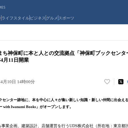
ES
ン
ライフスタイル
ビジネス
グルメ
スポーツ
ち神保町に本と人との交流拠点「神保町ブックセンター wit
8年4月11日開業
年4月10日 14時00分
い
い
ね
クセンター跡地に、本を中心に人々が集い新しい知識・新しい仲間に出会え
！
ith Iwanami Books」がオープンします。
数
を
読
る事業企画、建築設計、店舗運営を行うUDS株式会社（所在地：東京都渋
み