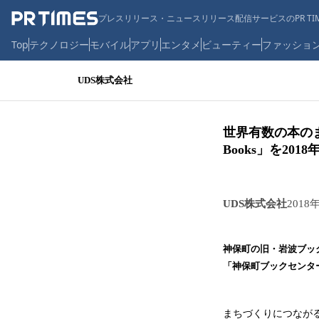
プレスリリース・ニュースリリース配信サービスのPR TIM
Top
テクノロジー
モバイル
アプリ
エンタメ
ビューティー
ファッショ
UDS株式会社
世界有数の本のま
Books」を201
UDS株式会社
2018
神保町の旧・岩波ブッ
「神保町ブックセンター w
まちづくりにつなが