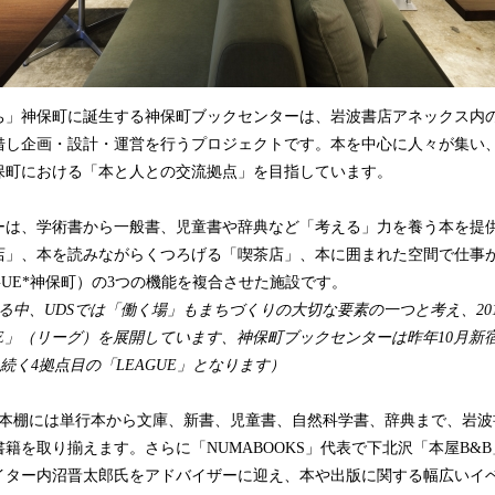
ち」神保町に誕生する神保町ブックセンターは、岩波書店アネックス内
貸借し企画・設計・運営を行うプロジェクトです。本を中心に人々が集い
保町における「本と人との交流拠点」を目指しています。
ーは、学術書から一般書、児童書や辞典など「考える」力を養う本を提
店」、本を読みながらくつろげる「喫茶店」、本に囲まれた空間で仕事
GUE*神保町）の3つの機能を複合させた施設です。
る中、UDSでは「働く場」もまちづくりの大切な要素の一つと考え、201
UE」（リーグ）を展開しています、神保町ブックセンターは昨年10月新
UEに続く4拠点目の「LEAGUE」となります）
む本棚には単行本から文庫、新書、児童書、自然科学書、辞典まで、岩波
の書籍を取り揃えます。さらに「NUMABOOKS」代表で下北沢「本屋B&
イター内沼晋太郎氏をアドバイザーに迎え、本や出版に関する幅広いイ