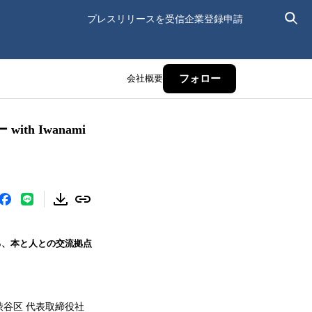
プレスリリースを受信
企業登録申請
会社概要
フォロー
h Iwanami
る、本と人との交流拠点
谷区 代表取締役社