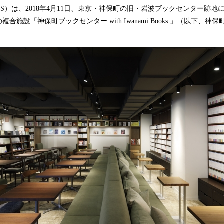
込
DS）は、2018年4月11日、東京・神保町の旧・岩波ブックセンター跡
み
合施設「神保町ブックセンター with Iwanami Books 」（以下、
中
で
す