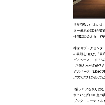
世界有数の「本のま
ター跡地をUDSが
仲間に出会える、神
神保町ブックセンタ
の書籍を揃えた「書
グスペース」（LEA
（*働き方が多様化す
グスペース「LEAG
INBOUND LEAG
1階フロアを取り囲
れている約9000点
ブック・コーディネ