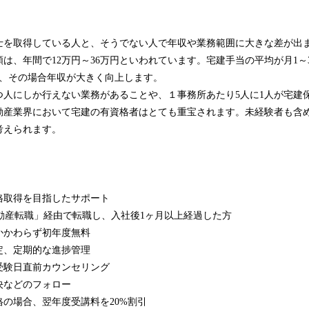
士を取得している人と、そうでない人で年収や業務範囲に大きな差が出
は、年間で12万円～36万円といわれています。宅建手当の平均が月1～
り、その場合年収が大きく向上します。
つ人にしか行えない業務があることや、１事務所あたり5人に1人が宅建
動産業界において宅建の有資格者はとても重宝されます。未経験者も含
考えられます。
格取得を目指したサポート
不動産転職」経由で転職し、入社後1ヶ月以上経過した方
かかわらず初年度無料
定、定期的な進捗管理
日直前カウンセリング
どのフォロー
合、翌年度受講料を20%割引