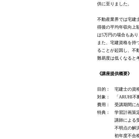
供に至りました。
不動産業界では宅建
得後の平均年収向上額
は5万円の場合もあ
また、宅建資格を持
ることが起因し、不
難易度は低くなると
《
講座提供
概要》
目的： 宅建士の資
対象： 「ARUHI
費用： 受講期間に
特典： 学習計画策
講師による受験
不明点の解決な
初年度不合格の場