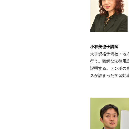
小林美也子
講師
大手資格予備校・地
行う。難解な法律用
説明する。テンポの
スが詰まった学習効