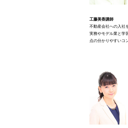
​工藤美香
講師
不動産会社への入社
実務やモデル業と学
点の分かりやすいコ