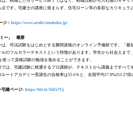
長は、転職したらサービス終了ではなく、転職活動から入社後のキャリ
る点です。宅建士の講座に留まらず、住宅ローン等の多彩なカリキュラ
ージ：
https://www.aruhi-tenshoku.jp/
デミー」 概要
ーは、司法試験をはじめとする難関資格のオンライン予備校です。「最
ナルのフルカラーテキストという特徴があります。学生から社会人まで
Cを使って資格試験の勉強を進めることができます。
座では、宅建試験に精通するプロ講師が、テキストから講義まですべて
ルートアカデミー受講生の合格率は55.6％と、全国平均17.0%の3.27
ー
宅建
ページ
:
https://bit.ly/34Zz7Uj