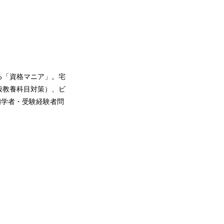
る「資格マニア」。宅
般教養科目対策）、ビ
初学者・受験経験者問
。