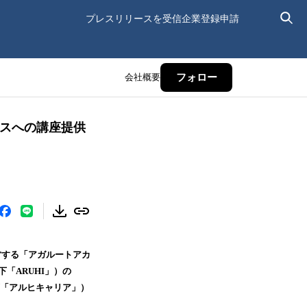
プレスリリースを受信
企業登録申請
会社概要
フォロー
ースへの講座提供
営する「アガルートアカ
「ARUHI」）の
下「アルヒキャリア」）
。