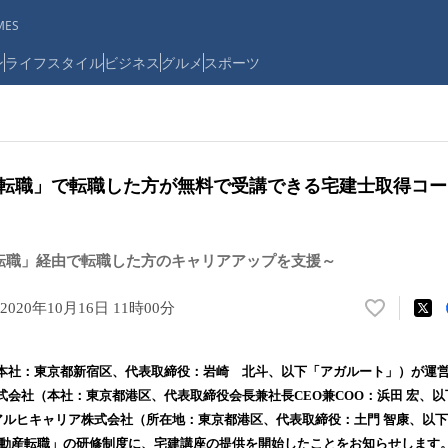
ES
ン
ライフスタイル
ビジネス
グルメ
スポーツ
動産転職」で転職した方が無料で受講できる宅建士取得コ
産転職」経由で転職した方のキャリアアップを支援～
2020年10月16日 11時00分
い
い
ね
本社：東京都新宿区、代表取締役：岩崎 北斗、以下「アガルート」）が運
！
会社（本社：東京都港区、代表取締役会長兼社長CEO兼COO：浜田 宏、以下
数
、アルヒキャリア株式会社（所在地：東京都港区、代表取締役：土門 智康、以
を
読
I不動産転職」の研修制度に、宅建講座の提供を開始したことをお知らせします