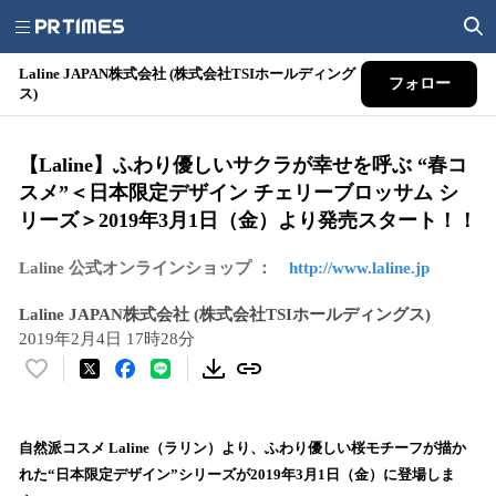
Laline JAPAN株式会社 (株式会社TSIホールディング
フォロー
ス)
【Laline】ふわり優しいサクラが幸せを呼ぶ “春コ
スメ”＜日本限定デザイン チェリーブロッサム シ
リーズ＞2019年3月1日（金）より発売スタート！！
Laline 公式オンラインショップ ：
http://www.laline.jp
Laline JAPAN株式会社 (株式会社TSIホールディングス)
2019年2月4日 17時28分
い
い
ね
！
自然派コスメ Laline（ラリン）より、ふわり優しい桜モチーフが描か
数
れた“日本限定デザイン”シリーズが2019年3月1日（金）に登場しま
を