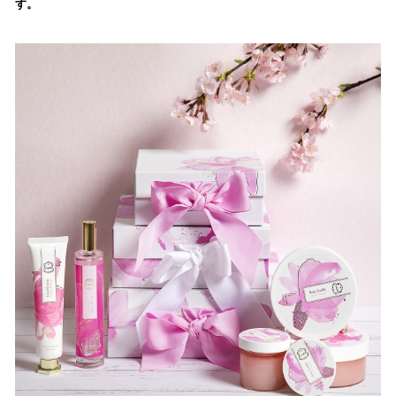
す。
読
み
込
み
中
で
す