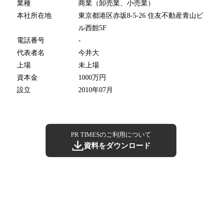
業種
商業（卸売業、小売業）
本社所在地
東京都港区赤坂8-5-26 住友不動産青山ビ
ル西館5F
電話番号
-
代表者名
今井大
上場
未上場
資本金
1000万円
設立
2010年07月
PR TIMESのご利用について
資料をダウンロード