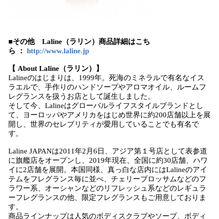
■その他 Laline（ラリン）商品詳細はこち
ら ：
http://www.laline.jp
【 About Laline（ラリン）】
Lalineのはじまりは、1999年。死海のミネラルで有名なイス
ラエルで、手作りのハンドソープやアロマオイル、ルームフ
レグランスを扱うお店として誕生しました。
そして今、Lalineはグローバルライフスタイルブランドとし
て、ヨーロッパやアメリカをはじめ世界に約200店舗以上を展
開し、世界のセレブリティが愛用していることでも有名で
す。
Laline JAPANは2011年2月6日、アジア第１号店として表参道
に旗艦店をオープンし、2019年現在、全国に約30店舗、ハワ
イに2店舗を展開。本国同様、真っ白な店内にはLalineのアイ
テムをフレグランス毎に並べ、チェリーブロッサムなどのフ
ラワー系、オーシャンなどのリフレッシュ系などのレギュラ
ーフレグランスの他、限定フレグランスもご用意しておりま
す。
商品ラインナップは人気のボディスクラブやソープ、ボディ