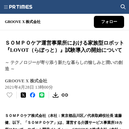
GROOVE X 株式会社
フォロー
ＳＯＭＰＯケア運営事業所における家族型ロボット
『LOVOT（らぼっと）』試験導入の開始について
～ テクノロジーが寄り添う新たな暮らしの愉しみと潤いの創
造 ～
GROOVE X 株式会社
2021年4月28日 13時00分
い
い
ね
！
ＳＯＭＰＯケア株式会社（本社：東京都品川区／代表取締役社長 遠藤
数
健、以下、「ＳＯＭＰＯケア」)は、運営する介護サービス事業所10カ
を