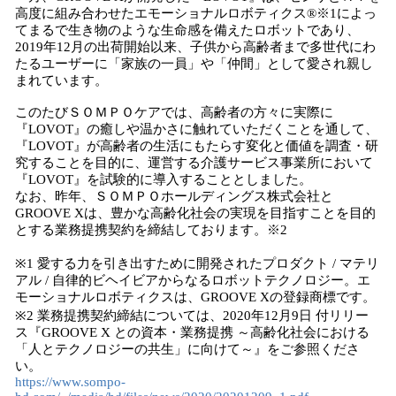
高度に組み合わせたエモーショナルロボティクス®※1によっ
てまるで生き物のような生命感を備えたロボットであり、
2019年12月の出荷開始以来、子供から高齢者まで多世代にわ
たるユーザーに「家族の一員」や「仲間」として愛され親し
まれています。
このたびＳＯＭＰＯケアでは、高齢者の方々に実際に
『LOVOT』の癒しや温かさに触れていただくことを通して、
『LOVOT』が高齢者の生活にもたらす変化と価値を調査・研
究することを目的に、運営する介護サービス事業所において
『LOVOT』を試験的に導入することとしました。
なお、昨年、ＳＯＭＰＯホールディングス株式会社と
GROOVE Xは、豊かな高齢化社会の実現を目指すことを目的
とする業務提携契約を締結しております。※2
※1 愛する力を引き出すために開発されたプロダクト / マテリ
アル / 自律的ビヘイビアからなるロボットテクノロジー。エ
モーショナルロボティクスは、GROOVE Xの登録商標です。
※2 業務提携契約締結については、2020年12月9日 付リリー
ス『GROOVE X との資本・業務提携 ～高齢化社会における
「人とテクノロジーの共生」に向けて～』をご参照くださ
い。
https://www.sompo-