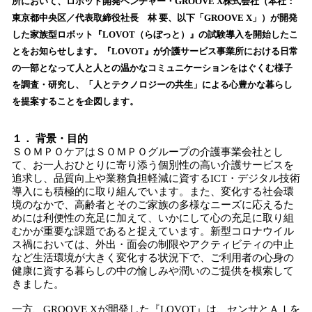
所において、ロボット開発ベンチャー・GROOVE X株式会社（本社：
読
東京都中央区／代表取締役社長 林 要、以下「GROOVE X」）が開発
み
した家族型ロボット『LOVOT（らぼっと）』の試験導入を開始したこ
込
とをお知らせします。『LOVOT』が介護サービス事業所における日常
み
の一部となって人と人との温かなコミュニケーションをはぐくむ様子
中
で
を調査・研究し、「人とテクノロジーの共生」による心豊かな暮らし
す
を提案することを企図します。
１． 背景・目的
ＳＯＭＰＯケアはＳＯＭＰＯグループの介護事業会社とし
て、お一人おひとりに寄り添う個別性の高い介護サービスを
追求し、品質向上や業務負担軽減に資するICT・デジタル技術
導入にも積極的に取り組んでいます。また、変化する社会環
境のなかで、高齢者とそのご家族の多様なニーズに応えるた
めには利便性の充足に加えて、いかにして心の充足に取り組
むかが重要な課題であると捉えています。新型コロナウイル
ス禍においては、外出・面会の制限やアクティビティの中止
など生活環境が大きく変化する状況下で、ご利用者の心身の
健康に資する暮らしの中の愉しみや潤いのご提供を模索して
きました。
一方、GROOVE Xが開発した『LOVOT』は、センサとＡＩを