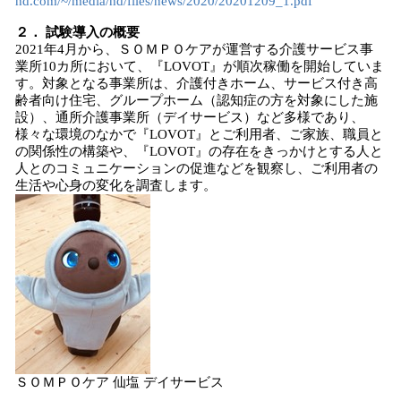
hd.com/~/media/hd/files/news/2020/20201209_1.pdf
２． 試験導入の概要
2021年4月から、ＳＯＭＰＯケアが運営する介護サービス事
業所10カ所において、『LOVOT』が順次稼働を開始していま
す。対象となる事業所は、介護付きホーム、サービス付き高
齢者向け住宅、グループホーム（認知症の方を対象にした施
設）、通所介護事業所（デイサービス）など多様であり、
様々な環境のなかで『LOVOT』とご利用者、ご家族、職員と
の関係性の構築や、『LOVOT』の存在をきっかけとする人と
人とのコミュニケーションの促進などを観察し、ご利用者の
生活や心身の変化を調査します。
ＳＯＭＰＯケア 仙塩 デイサービス