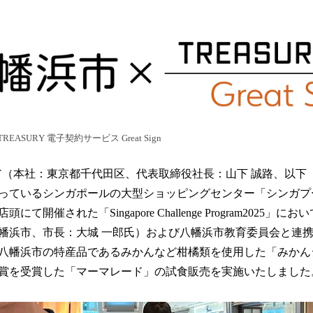
い
ね
！
数
を
読
み
込
み
中
EASURY 電子契約サービス Great Sign
で
す
URY（本社：東京都千代田区、代表取締役社長：山下 誠路、以
っているシンガポールの大型ショッピングセンター「シンガプー
て開催された「Singapore Challenge Program2025」
幡浜市、市長：大城 一郎氏）および八幡浜市教育委員会と連携し
八幡浜市の特産品であるみかんなど柑橘類を使用した「みかん
賞を受賞した「マーマレード」の試食販売を実施いたしました