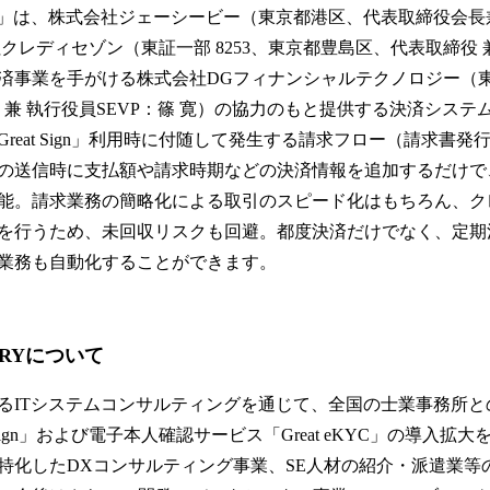
 Payment」は、株式会社ジェーシービー（東京都港区、代表取締役
クレディセゾン（東証一部 8253、東京都豊島区、代表取締役 
決済事業を手がける株式会社DGフィナンシャルテクノロジー（
 兼 執行役員SEVP：篠 寛）の協力のもと提供する決済システ
reat Sign」利用時に付随して発生する請求フロー（請求書
の送信時に支払額や請求時期などの決済情報を追加するだけで
能。請求業務の簡略化による取引のスピード化はもちろん、ク
を行うため、未回収リスクも回避。都度決済だけでなく、定期
業務も自動化することができます。
URYについて
るITシステムコンサルティングを通じて、全国の士業事務所と
 Sign」および電子本人確認サービス「Great eKYC」の導入拡大
特化したDXコンサルティング事業、SE人材の紹介・派遣業等