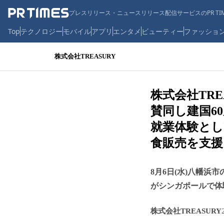
プレスリリース・ニュースリリース配信サービスのPR TIM
Top
テクノロジー
モバイル
アプリ
エンタメ
ビューティー
ファッショ
株式会社TREASURY
株式会社TR
賛同し建国6
就業体験と
食販売を支援
8月6日(水)八幡浜市の中
がシンガポールで体
株式会社TREASURY