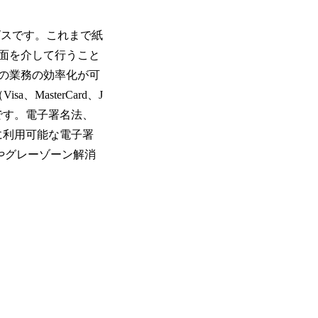
ービスです。これまで紙
面を介して行うこと
の業務の効率化が可
asterCard、J
も可能です。電子署名法、
に利用可能な電子署
やグレーゾーン解消