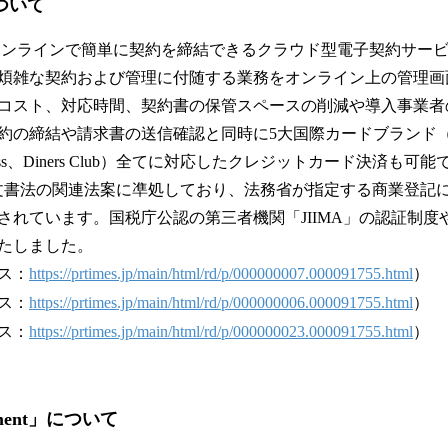
について
n」は、オンラインで簡単に契約を締結できるクラウド型電子契約サ
煩雑な契約および管理に付随する業務をオンライン上の管理画
コスト、対応時間、契約書の保管スペースの削減や導入事業者
の締結や請求書の送信確認と同時に5大国際カードブランド（Visa、M
Express、Diners Club）全てに対応したクレジットカード決済
文書法の関連法案に凖処しており、法務省が指定する商業登記
されています。国税庁公認の第三者機関「JIIMA」の認証制度
たしました。
ス：
https://prtimes.jp/main/html/rd/p/000000007.000091755.html
）
ス：
https://prtimes.jp/main/html/rd/p/000000006.000091755.html
）
ス：
https://prtimes.jp/main/html/rd/p/000000023.000091755.html
）
ayment」について