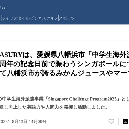
ES
ン
ライフスタイル
ビジネス
グルメ
スポーツ
EASURYは、愛媛県八幡浜市「中学生海
0周年の記念日前で賑わうシンガポールに
して八幡浜市が誇るみかんジュースやマー
学生海外派遣事業「Singapore Challenge Program2025
験し向上した英語力や人間力を発揮し活動しました。
2025年8月13日 14時00分
い