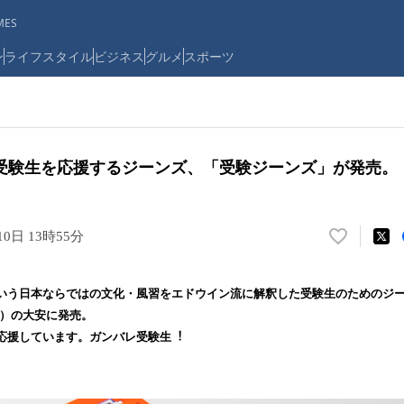
ES
ン
ライフスタイル
ビジネス
グルメ
スポーツ
受験生を応援するジーンズ、「受験ジーンズ」が発売。
10日 13時55分
い
い
ね
いう日本ならではの文化・風習をエドウイン流に解釈した受験生のためのジ
！
（金）の大安に発売。
数
応援しています。ガンバレ受験生︕
を
読
み
込