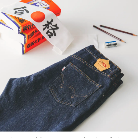
み
中
で
す