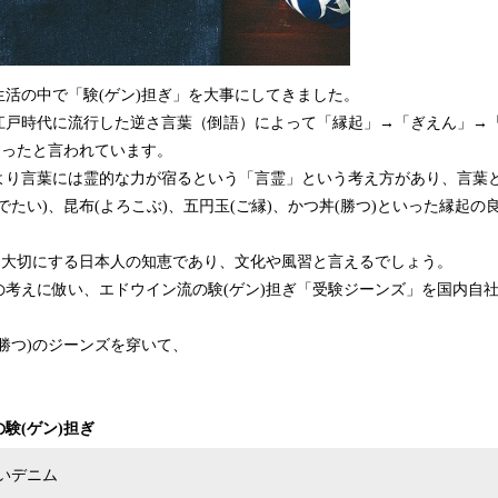
活の中で「験(ゲン)担ぎ」を大事にしてきました。
江戸時代に流行した逆さ言葉（倒語）によって「縁起」→「ぎえん」→
なったと言われています。
より言葉には霊的な力が宿るという「言霊」という考え方があり、言葉
でたい)、昆布(よろこぶ)、五円玉(ご縁)、かつ丼(勝つ)といった縁起
葉を大切にする日本人の知恵であり、文化や風習と言えるでしょう。
の考えに倣い、エドウイン流の験(ゲン)担ぎ「受験ジーンズ」を国内自
勝つ)のジーンズを穿いて、
験(ゲン)担ぎ
いデニム