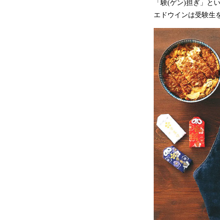
「験(ゲン)担ぎ」
エドウインは受験生