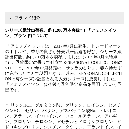
ブランド紹介
シリーズ累計出荷数、約1,200万本突破*！「アミノメイソ
ン」ブランドについて
「アミノメイソン」は、2017年7月に誕生。トレードマーク
のボトルや、香りの良さが発売以来話題を呼び、シリーズ累
計出荷数、約1,200万本を突破しました（2019年9月末時点
*）。季節限定の香りで仕立てるSEASONAL COLLECTIONの
VOL.1は、2017年12月発売の「サクラの香り」。春を待たず
に完売したことで話題となり、以来、SEASONAL COLLECTI
ONは毎シーズン話題となる人気シリーズに成長しました。
「アミノメイソン」は今後も季節限定商品を展開していく予
定です。
＊ リシンHCl、グルタミン酸、グリシン、ロイシン、ヒスチ
ジンHCl、セリン、バリン、アスパラギン酸Na、トレオニ
ン、アラニン、イソロイシン、フェニルアラニン、アルギニ
ン、プロリン、チロシン、アセチルヒドロキシプロリン、ヒ
ドロキシプロリン、シスチン、タウリン、アラントイン、イ