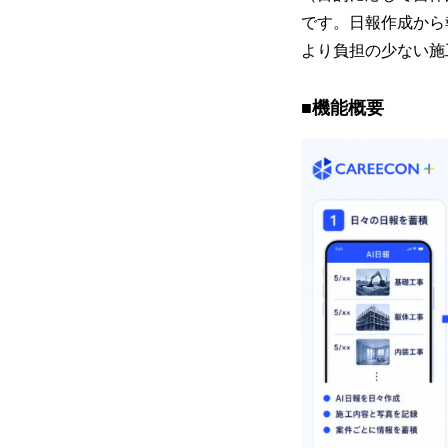
です。日報作成から
より負担の少ない施
■機能概要