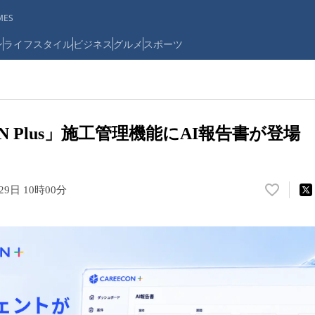
ES
ン
ライフスタイル
ビジネス
グルメ
スポーツ
ON Plus」施工管理機能にAI報告書が登場
29日 10時00分
い
い
ね
！
数
を
読
み
込