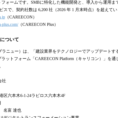
トフォームです。SMBに特化した機能開発と、導入から運用ま
で、契約社数は 6,200 社（2026 年 1 月末時点）を超えて
n.jp
（CAREECON）
n-plus.com/
（CAREECON Plus）
社について
（ブラニュー）は、「建設業界をテクノロジーでアップデートす
ラットフォーム「CAREECON Platform（キャリコン）」
。
会社
区六本木6-1-24ラピロス六本木4F
日
 名富 達也
けデジタルトランスフォーメーション事業