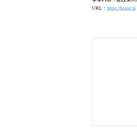
URL：
https://branu.jp