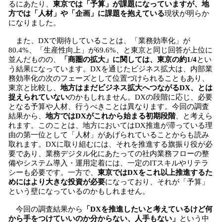
るにあたり、
東京では「予算」が課題になっていますが、地
方では「人材」や「企画」に課題を抱えている
現状が明らか
になりました。
また、DXで期待していることは、「業務効率化」が
80.4%、「生産性向上」が69.6%、と東京と同じ回答が上位に
並んだものの、
「商圏の拡大」に関しては、東京の約1/4
とい
う結果になっています。DXを通じたビジネス拡大は、内部業
務効率化の次のフェーズとして位置づけられることもあり、
東京と比較し、
地方はまだビジネス拡大へつながるDX、とは
捉えられていない
のかもしれません。DXの段階に応じ、必要
となる予算や人材、行うべきことは異なります。今回の調査
結果から、
地方ではDXがこれから始まる初期段階
、と考えら
れます。このことは、地方においてはDX推進が滞っている理
由の第一位として「人材」があげられていることからも読み
取れます。DXに取り組むには、それを推進する旗振り役が必
要であり、業務デジタル化にあたっての社内業務フローの整
備やシステム導入・運用定着には、一定のITスキルやリテラ
シーも必要です。一方で、
東京ではDXをこれ以上推進するた
めにはより大きな投資が必要
になっており、それが「予算」
という壁になっているのかもしれません。
今回の調査結果から
「DXを推進したいと考えているけど何
から手をつけていいのか分からない、人手もない」
という中