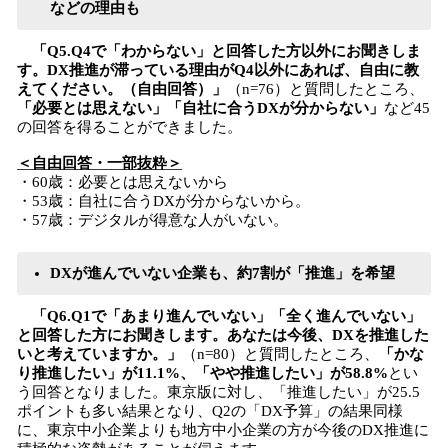
などの理由も
「Q5.Q4で「わからない」と回答した方以外にお聞きしま
す。DX推進が滞っている理由がQ4以外にあれば、自由に教
えてください。（自由回答）」
（n=76）と質問したところ、
「必要とは思えない」「自社に合うDXが分からない」
など45
の回答を得ることができました。
＜自由回答・一部抜粋＞
・60歳：必要とは思えないから
・53歳：自社に合うDXが分からないから。
・57歳：デジタルが得意な人がいない。
DXが進んでいない企業も、約7割が「推進」を希望
「Q6.Q1で「あまり進んでいない」「全く進んでいない」
と回答した方にお聞きします。あなたは今後、DXを推進した
いと考えていますか。」
（n=80）と質問したところ、
「かな
り推進したい」が11.1%、「やや推進したい」が58.8%
とい
う回答となりました。東京版に対し、「推進したい」が25.5
ポイントも多い結果となり、Q2の「DX予算」の結果同様
に、東京中小企業よりも地方中小企業の方が今後のDX推進に