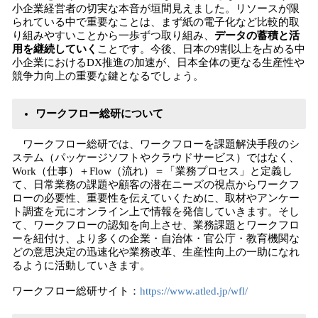
小企業経営者の切実な本音が垣間見えました。リソースが限
られている中で重要なことは、まず紙の電子化など比較的取
り組みやすいことから一歩ずつ取り組み、
データの蓄積と活
用を継続していく
ことです。今後、日本の9割以上を占める中
小企業におけるDX推進の加速が、日本全体の更なる生産性や
競争力向上の重要な鍵となるでしょう。
ワークフロー総研について
ワークフロー総研では、ワークフローを課題解決手段のシ
ステム（パッケージソフトやクラウドサービス）ではなく、
Work（仕事）＋Flow（流れ）＝「業務プロセス」と定義し
て、日常業務の課題や顧客の潜在ニーズの視点からワークフ
ローの必要性、重要性を伝えていくために、取材やアンケー
ト調査を元にオンライン上で情報を発信していきます。そし
て、ワークフローの認知を向上させ、業務課題とワークフロ
ーを紐付け、より多くの企業・自治体・官公庁・教育機関な
どの意思決定の迅速化や業務改革、生産性向上の一助になれ
るように活動していきます。
ワークフロー総研サイト：
https://www.atled.jp/wfl/