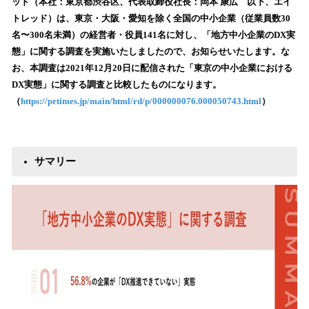
数
ッド（本社：東京都渋谷区、代表取締役社長：岡本 康広 以下、エイ
を
トレッド）は、東京・大阪・愛知を除く全国の中小企業（従業員数30
読
名〜300名未満）の経営者・役員141名に対し、「地方中小企業のDX実
み
態」に関する調査を実施いたしましたので、お知らせいたします。な
込
お、本調査は2021年12月20日に配信された「東京の中小企業における
み
DX実態」に関する調査と比較したものになります。
中
で
（
https://prtimes.jp/main/html/rd/p/000000076.000050743.html
）
す
サマリー​​