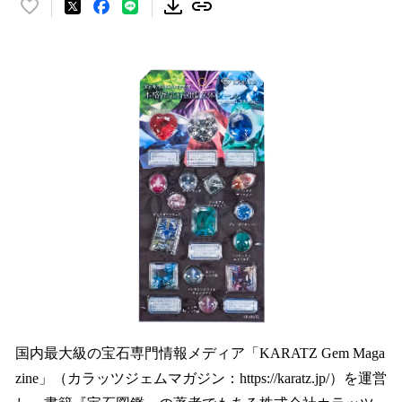
い
い
ね
！
数
を
読
み
込
み
中
で
す
国内最大級の宝石専門情報メディア「KARATZ Gem Maga
zine」（カラッツジェムマガジン：https://karatz.jp/）を運営