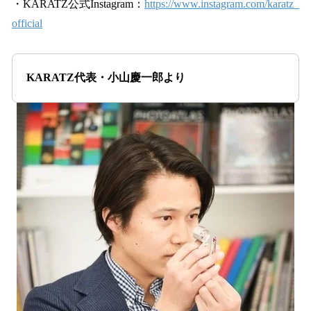
・KARATZ公式Instagram：
https://www.instagram.com/karatz_
official
KARATZ代表・小山慶一郎より