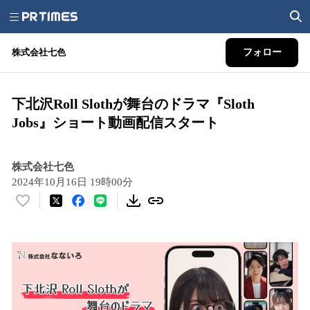
株式会社七色
フォロー
下北沢Roll Slothが舞台のドラマ『Sloth
Jobs』ショート動画配信スタート
株式会社七色
2024年10月16日 19時00分
い
い
ね
！
数
を
読
み