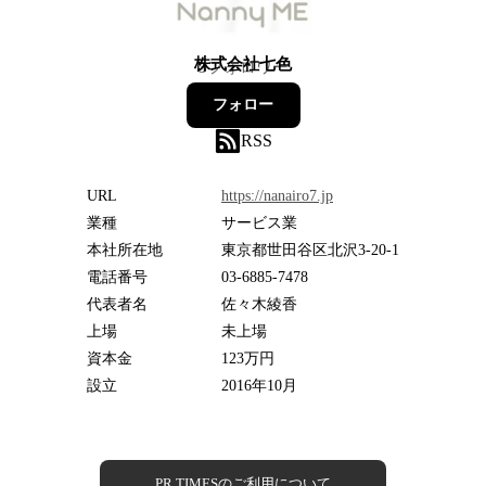
株式会社七色
3
フォロワー
フォロー
RSS
URL
https://nanairo7.jp
業種
サービス業
本社所在地
東京都世田谷区北沢3-20-1
電話番号
03-6885-7478
代表者名
佐々木綾香
上場
未上場
資本金
123万円
設立
2016年10月
PR TIMESのご利用について