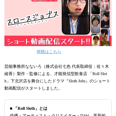
込
み
中
で
す
視聴はこちら
芸能事務所なないろ（株式会社七色 代表取締役：佐々木
綾香）製作・監修による、才能発信型飲食店 「Roll Slot
h」下北沢店を舞台にしたドラマ『Sloth Jobs』のショート
動画配信がスタートしました。
■ 「Roll Sloth」とは
俳優・アーティスト・クリエイター・DJが、革新的