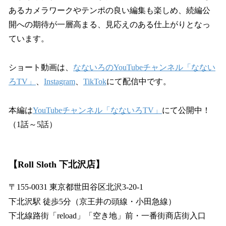
あるカメラワークやテンポの良い編集も楽しめ、続編公
開への期待が一層高まる、見応えのある仕上がりとなっ
ています。
ショート動画は、
なないろのYouTubeチャンネル「なない
ろTV」
、
Instagram
、
TikTok
にて配信中です。
本編は
YouTubeチャンネル「なないろTV」
にて公開中！
（1話～5話）
【Roll Sloth 下北沢店】
〒155-0031 東京都世田谷区北沢3-20-1
下北沢駅 徒歩5分（京王井の頭線・小田急線）
下北線路街「reload」「空き地」前・一番街商店街入口