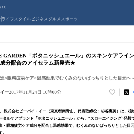
ES
ン
ライフスタイル
ビジネス
グルメ
スポーツ
NCERE GARDEN「ボタニッシュエール」のスキンケアラ
来成分配合のアイセラム新発売★
進×眼精疲労ケア×温感効果でむくみのないぱっちりとした目元へ
イー
2017年11月24日 10時00分
い
い
ね
（金）、株式会社ビーバイ・イー（東京都南青山、代表取締役：杉谷惠美）は、
！
トータルケアブランド「ボタニッシュエール」から、“スローエイジング”発想
数
進・眼精疲労ケア成分を配合し温感効果で、むくみのないぱっちりとした目元
を
読
す。