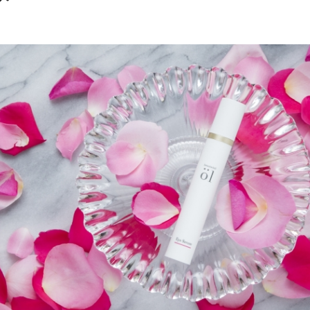
み
込
み
中
で
す