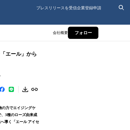
プレスリリースを受信
企業登録申請
会社概要
フォロー
イン「エール」から
～
植物の力でエイジングケ
で、3種のローズ由来成
へ導く「エール アイセ