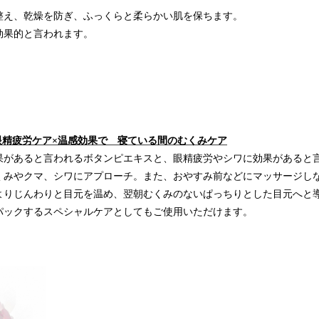
整え、乾燥を防ぎ、ふっくらと柔らかい肌を保ちます。
効果的と言われます。
果×眼精疲労ケア×温感効果で 寝ている間のむくみケア
果があると言われるボタンピエキスと、眼精疲労やシワに効果があると
くみやクマ、シワにアプローチ。また、おやすみ前などにマッサージし
よりじんわりと目元を温め、翌朝むくみのないぱっちりとした目元へと
パックするスペシャルケアとしてもご使用いただけます。