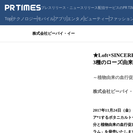
プレスリリース・ニュースリリース配信サービスのPR TIM
Top
テクノロジー
モバイル
アプリ
エンタメ
ビューティー
ファッショ
株式会社ビーバイ・イー
★Loft×SI
3種のローズ由
～植物由来の血行促
株式会社ビーバイ・
2017年11月24日
ア*1するボタニカル
分と植物由来の血行促
ラム」を発売いたしま