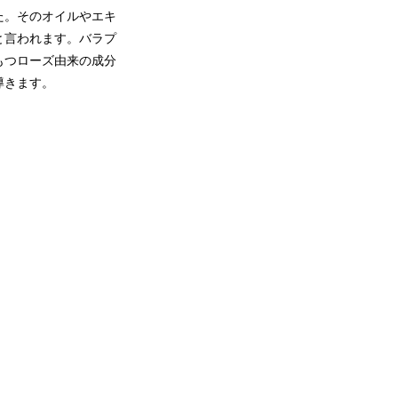
た。そのオイルやエキ
と言われます。バラプ
もつローズ由来の成分
導きます。