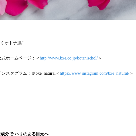
くオトナ肌”
公式ホームページ：＜
http://www.bxe.co.jp/botanischol/
＞
タグラム：＠bxe_natural＜
https://www.instagram.com/bxe_natural/
＞
由来成分で ハリのある目元へ