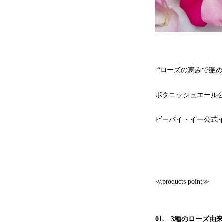
“ローズの恵みで艶め
ボタニッシュエール
ビーバイ・イー公式インス
≪products point≫
01. ​3種のローズ