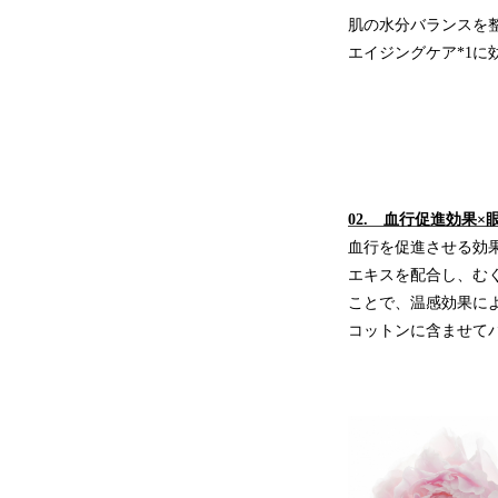
肌の水分バランスを
エイジングケア*1に
02. ​血行促進効
血行を促進させる効
エキスを配合し、む
ことで、温感効果に
コットンに含ませて