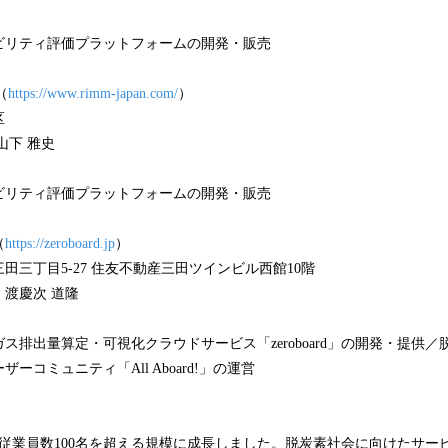
ビリティ評価プラットフォームの開発・販売
（
https://www.rimm-japan.com/
）
区
山下 雅史
ビリティ評価プラットフォームの開発・販売
（
https://zeroboard.jp
）
田三丁目5-27 住友不動産三田ツインビル西館10階
渡慶次 道隆
ス排出量算定・可視化クラウドサービス「zeroboard」の開発・提供
ーコミュニティ「All Aboard!」の運営
従業員数100名を超える規模に成長しました。脱炭素社会に向けたサー