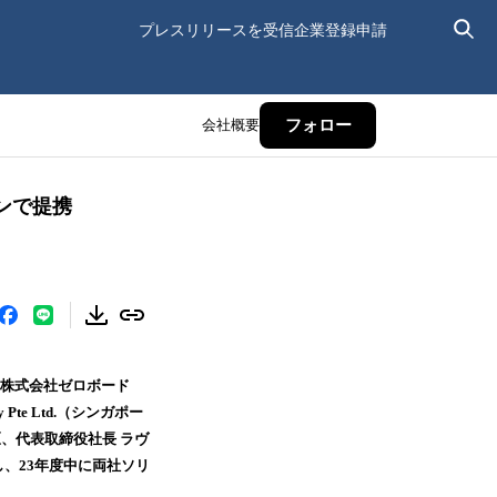
プレスリリースを受信
企業登録申請
会社概要
フォロー
ンで提携
る株式会社ゼロボード
Pte Ltd.（シンガポー
区、代表取締役社長 ラヴ
、23年度中に両社ソリ