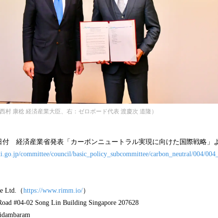
西村 康稔 経済産業大臣、右：ゼロボード代表 渡慶次 道隆）
月１日付 経済産業省発表「カーボンニュートラル実現に向けた国際戦略」
i.go.jp/committee/council/basic_policy_subcommittee/carbon_neutral/004/004
te Ltd.（
https://www.rimm.io/
）
d #04-02 Song Lin Building Singapore 207628
dambaram