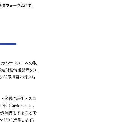
投資フォーラムにて、
、ガバナンス）への取
関連財務情報開示タス
報の開示項目が設けら
ティ経営の評価・スコ
nvironment：
データ連携をすることで
ーバルに推進します。