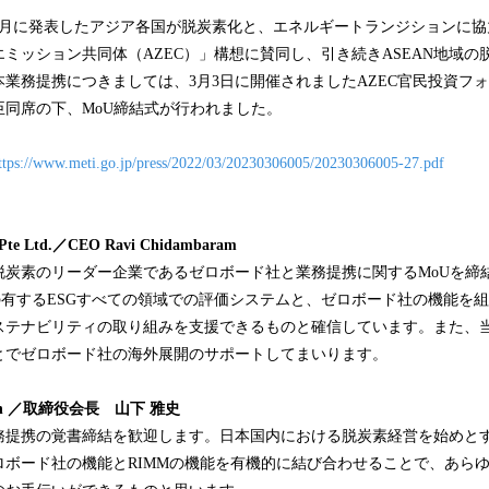
年1月に発表したアジア各国が脱炭素化と、エネルギートランジションに
ミッション共同体（AZEC）」構想に賛同し、引き続きASEAN地域の
業務提携につきましては、3月3日に開催されましたAZEC官民投資フ
臣同席の下、MoU締結式が行われました。
ttps://www.meti.go.jp/press/2022/03/20230306005/20230306005-27.pdf
Pte Ltd.
／
CEO Ravi Chidambaram
脱炭素のリーダー企業であるゼロボード社と業務提携に関するMoUを締
の有するESGすべての領域での評価システムと、ゼロボード社の機能を
ステナビリティの取り組みを支援できるものと確信しています。また、
とでゼロボード社の海外展開のサポートしてまいります。
n
／取締役会長
山下 雅史
務提携の覚書締結を歓迎します。日本国内における脱炭素経営を始めとす
ロボード社の機能とRIMMの機能を有機的に結び合わせることで、あら