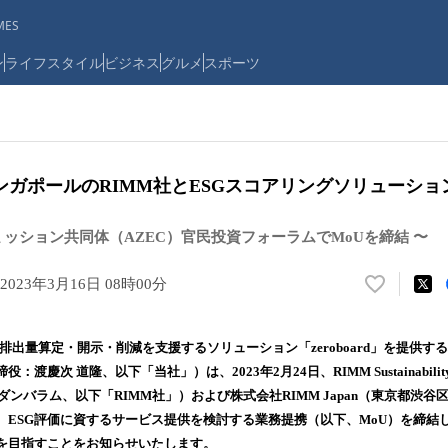
ES
ン
ライフスタイル
ビジネス
グルメ
スポーツ
ンガポールのRIMM社とESGスコアリングソリューショ
ミッション共同体（AZEC）官民投資フォーラムでMoUを締結 〜
2023年3月16日 08時00分
い
い
ね
排出量算定・開示・削減を支援するソリューション「zeroboard」を提供す
！
慶次 道隆、以下「当社」）は、2023年2月24日、RIMM Sustainability 
数
ダンバラム、以下「RIMM社」）および株式会社RIMM Japan（東京都渋谷
を
読
、ESG評価に資するサービス提供を検討する業務提携（以下、MoU）を締結し
み
を⽬指すことをお知らせいたします。