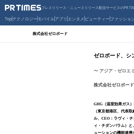
プレスリリース・ニュースリリース配信サービスのPR TIM
Top
テクノロジー
モバイル
アプリ
エンタメ
ビューティー
ファッショ
株式会社ゼロボード
ゼロボード、シ
〜 アジア・ゼロエ
株式会社ゼロボード
GHG（温室効果ガス）
（東京都港区、代表取締役：渡
ル、CEO：ラヴィ・チ
ィ・チダンバラム）と
ューションの機能連携