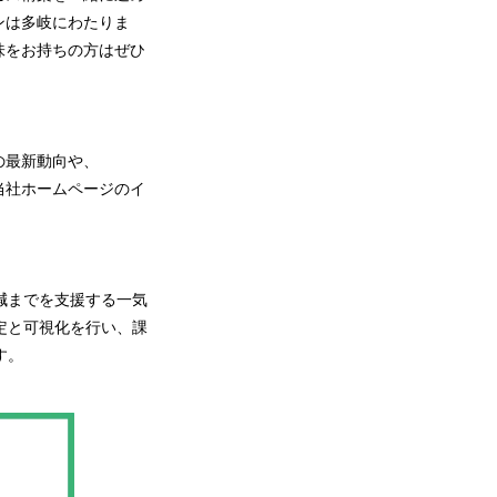
ンは多岐にわたりま
味をお持ちの方はぜひ
の最新動向や、
は当社ホームページのイ
削減までを支援する一気
定と可視化を行い、課
す。