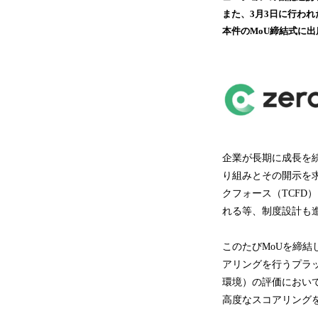
また、3月3日に行わ
本件のMoU締結式に
企業が長期に成長を
り組みとその開示を
クフォース（TCF
れる等、制度設計も
このたびMoUを締結
アリングを行うプラット
環境）の評価において
高度なスコアリング