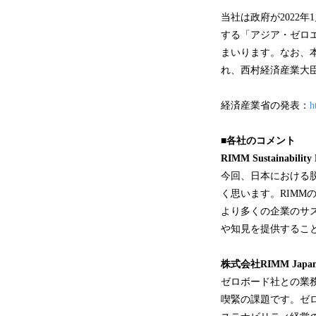
当社は政府が2022
する「アジア・ゼロエ
まいります。なお、本
れ、西村経済産業大
経済産業省の発表：
h
■
各
社のコメント
RIMM Sustainability 
今回、日本における
く思います。RIMM
より多くの企業のサ
や知見を提供するこ
株式会社
RIMM Japa
ゼロボード社との業
喫緊の課題です。ゼ