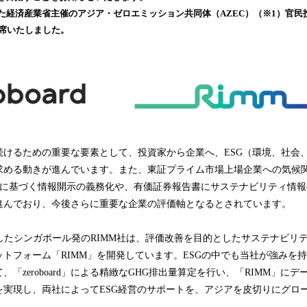
込
れた経済産業省主催のアジア・ゼロエミッション共同体（AZEC）（※1）官民
み
出席いたしました。
中
で
す
続けるための重要な要素として、投資家から企業へ、ESG（環境、社会
求める動きが進んでいます。また、東証プライム市場上場企業への気候
D）に基づく情報開示の義務化や、有価証券報告書にサステナビリティ情
進んでおり、今後さらに重要な企業の評価軸となるとされています。
したシンガポール発のRIMM社は、評価改善を目的としたサステナビリ
フォーム「RIMM」を開発しています。ESGの中でも当社が強みを持つE（E
、「zeroboard」による精緻なGHG排出量算定を行い、「RIMM」に
を実現し、両社によってESG経営のサポートを、アジアを皮切りにグロ