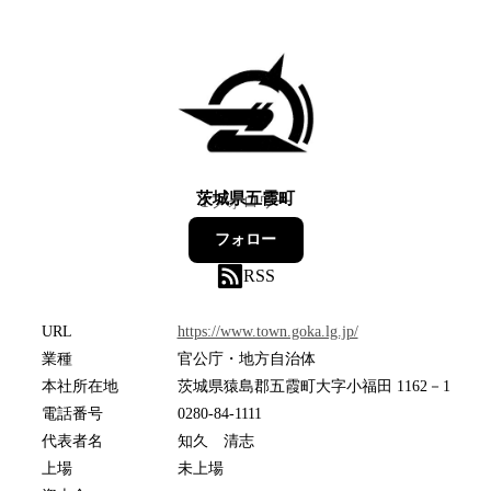
茨城県五霞町
1
フォロワー
フォロー
RSS
URL
https://www.town.goka.lg.jp/
業種
官公庁・地方自治体
本社所在地
茨城県猿島郡五霞町大字小福田 1162－1
電話番号
0280-84-1111
代表者名
知久 清志
上場
未上場