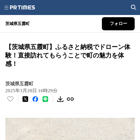
茨城県五霞町
フォロー
【茨城県五霞町】ふるさと納税でドローン体
験！直接訪れてもらうことで町の魅力を体
感！
茨城県五霞町
2025年3月28日 16時29分
い
い
ね
！
数
を