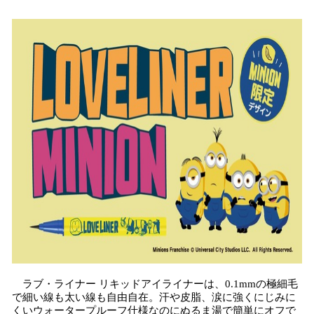
み
込
み
中
で
す
ラブ・ライナー リキッドアイライナーは、0.1mmの極細毛
で細い線も太い線も自由自在。汗や皮脂、涙に強くにじみに
くいウォータープルーフ仕様なのにぬるま湯で簡単にオフで