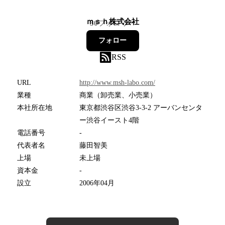
ｍｓｈ株式会社
30
フォロワー
フォロー
RSS
URL
http://www.msh-labo.com/
業種
商業（卸売業、小売業）
本社所在地
東京都渋谷区渋谷3-3-2 アーバンセンタ
ー渋谷イースト4階
電話番号
-
代表者名
藤田智美
上場
未上場
資本金
-
設立
2006年04月