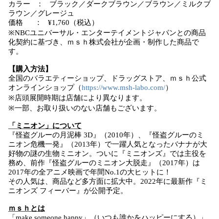
カラー ： ブラック／ダークブラウン／ブラウン／ミルクブ
ラウン／グレージュ
価格 ： ¥1,760（税込）
※NBCユニバーサル・エンターテイメントジャパンとの商品
化契約に基づき、ｍｓｈ株式会社が企画・制作した商品で
す。
【購入方法】
全国のバラエティーショップ、ドラッグストア、ｍｓｈ公式
オンラインショップ（
https://www.msh-labo.com/
）
※店頭展開時期は店舗により異なります。
※一部、お取り扱いのない店舗もございます。
「ミニオン」について
『怪盗グルーの月泥棒 3D』（2010年）、『怪盗グルーのミ
ニオン危機一発』（2013年）で一躍人気となったバナナが大
好物の謎の生物ミニオン。ついに『ミニオンズ』では主役を
務め、前作『怪盗グルーのミニオン大脱走』（2017年）は
2017年の全アニメ映画で年間No.1の大ヒットに！
その人気は、商品など多方面に拡大中。2022年に最新作『ミ
ニオンズ フィーバー』が公開予定。
ｍｓｈとは
「make someone happy」（いつも誰かをハッピーにする）」