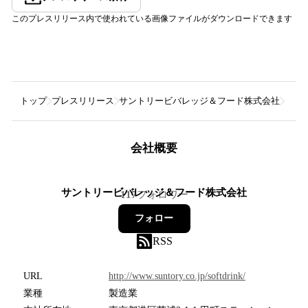
このプレスリリース内で使われている画像ファイルがダウンロードできます
トップ
プレスリリース
サントリービバレッジ＆フード株式会社
「サ
会社概要
サントリービバレッジ＆フード株式会社
117
フォロワー
フォロー
RSS
URL
http://www.suntory.co.jp/softdrink/
業種
製造業