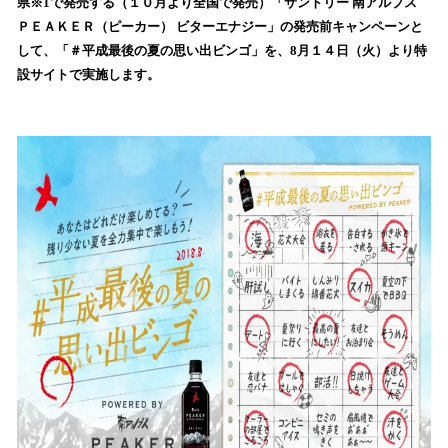
数
県※1で発売する（１０月より全国で発売）「サントリー 南アルプス
を
ＰＥＡＫＥＲ（ピーカー） ビターエナジー」の発売前キャンペーンと
読
して、「＃平成最後の夏の思い出ビンゴ」を、8月１４日（火）より特
み
設サイトで実施します。
込
み
中
で
す