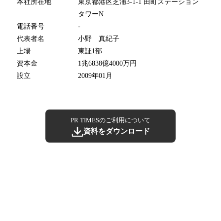
本社所在地
東京都港区芝浦3-1-1 田町ステーション
タワーN
電話番号
-
代表者名
小野 真紀子
上場
東証1部
資本金
1兆6838億4000万円
設立
2009年01月
PR TIMESのご利用について
資料をダウンロード