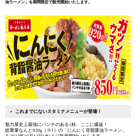
油ラーメン」を期間限定で販売開始いたします。
み
込
み
中
で
す
これまでにないスタミナメニューが登場！
魁力屋史上最強にパンチのある1杯、ここに爆誕！
総重量なんと920g（※1）の「にんにく背脂醤油ラーメン」