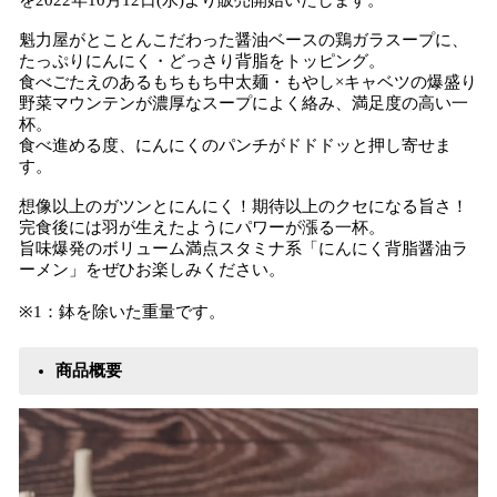
を2022年10月12日(水)より販売開始いたします。
魁力屋がとことんこだわった醤油ベースの鶏ガラスープに、
たっぷりにんにく・どっさり背脂をトッピング。
食べごたえのあるもちもち中太麺・もやし×キャベツの爆盛り
野菜マウンテンが濃厚なスープによく絡み、満足度の高い一
杯。
食べ進める度、にんにくのパンチがドドドッと押し寄せま
す。
想像以上のガツンとにんにく！期待以上のクセになる旨さ！
完食後には羽が生えたようにパワーが漲る一杯。
旨味爆発のボリューム満点スタミナ系「にんにく背脂醤油ラ
ーメン」をぜひお楽しみください。
※1：鉢を除いた重量です。
商品概要