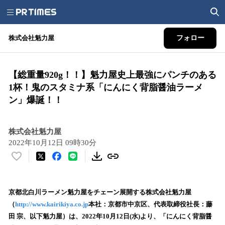
株式会社魁力屋
フォロー
【総重量920g！！】魁力屋史上最強にパンチのある
1杯！鬼のスタミナ系「にんにく背脂醤油ラーメ
ン」爆誕！！
株式会社魁力屋
2022年10月12日 09時30分
い
い
ね
！
京都北白川ラーメン魁力屋をチェーン展開する株式会社魁力屋
数
（
http://www.kairikiya.co.jp
本社：京都市中京区、代表取締役社長：藤
を
田 宗、以下魁力屋）は、2022年10月12日(水)より、「にんにく背脂醤
読