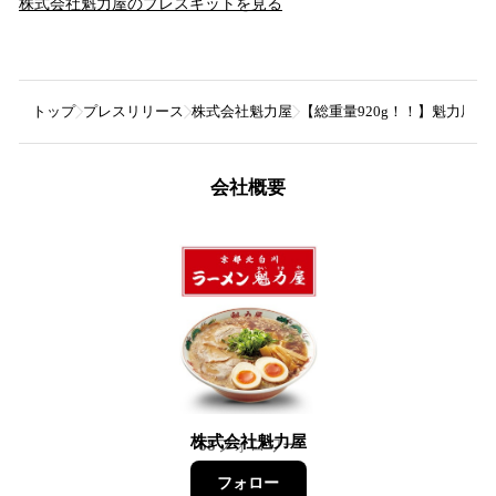
株式会社魁力屋
のプレスキットを見る
トップ
プレスリリース
株式会社魁力屋
【総重量920g！！】魁力屋
会社概要
株式会社魁力屋
68
フォロワー
フォロー