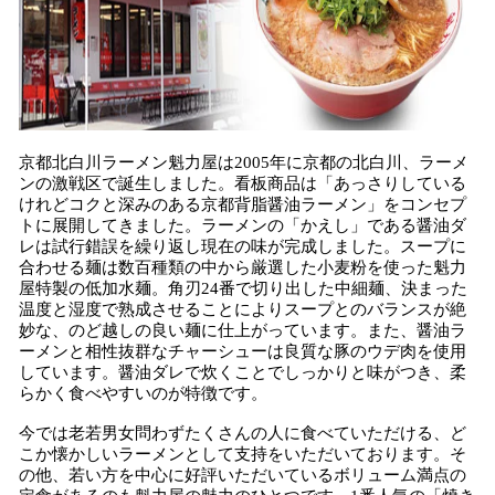
京都北白川ラーメン魁力屋は2005年に京都の北白川、ラーメ
ンの激戦区で誕生しました。看板商品は「あっさりしている
けれどコクと深みのある京都背脂醤油ラーメン」をコンセプ
トに展開してきました。ラーメンの「かえし」である醤油ダ
レは試行錯誤を繰り返し現在の味が完成しました。スープに
合わせる麺は数百種類の中から厳選した小麦粉を使った魁力
屋特製の低加水麺。角刃24番で切り出した中細麺、決まった
温度と湿度で熟成させることによりスープとのバランスが絶
妙な、のど越しの良い麺に仕上がっています。また、醤油ラ
ーメンと相性抜群なチャーシューは良質な豚のウデ肉を使用
しています。醤油ダレで炊くことでしっかりと味がつき、柔
らかく食べやすいのが特徴です。
今では老若男女問わずたくさんの人に食べていただける、ど
こか懐かしいラーメンとして支持をいただいております。そ
の他、若い方を中心に好評いただいているボリューム満点の