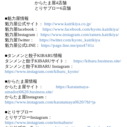
からたま屋4店舗
とりサブロー6店舗
■魁力屋情報
魁力屋公式サイト：
http://www.kairikiya.co.jp/
魁力屋facebook：
https://www.facebook.com/kyoto.kairikiya/
魁力屋Instagram：
https://www.instagram.com/ramen.kairikiya/
魁力屋Twitter：
https://twitter.com/kyoto_kairikiya
魁力屋公式LINE：
https://page.line.me/pns4741z
■タンメンと餃子KIBARU情報
タンメンと餃子KIBARUサイト：
https://kibaru.business.site/
タンメンと餃子KIBARU Instagram：
https://www.instagram.com/kibaru_kyoto/
■からたま屋情報
からたま屋サイト：
https://karatamaya-
umadori0620.business.site/
からたま屋Instagram：
https://www.instagram.com/karatamaya0620/?hl=ja
■とりサブロー
とりサブローInstagram：
https://www.instagram.com/torisaburo/