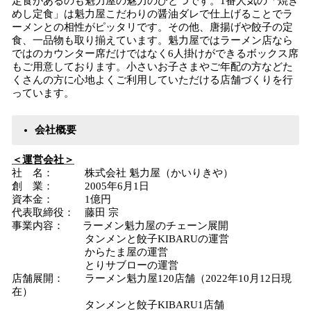
定食があるのも魁力屋の魅力のひとつです。1番人気の「焼き
めし定食」は魁力屋こだわりの醤油ダレで仕上げることでラ
ーメンとの相性がピッタリです。その他、唐揚げや餃子の定
食、一品物も取り揃えています。魁力屋ではラーメン店なら
ではのカウンター席だけではなく6人掛けができるボックス席
もご用意しております。小さいお子さまやご年配の方などた
くさんの方に心地よくご利用していただける店舗づくりを行
っています。
会社概要
＜運営会社＞
社 名： 株式会社 魁力屋（かいりきや）
創 業： 2005年6月1日
資本金： 1億円
代表取締役： 藤田 宗
事業内容： ラーメン魁力屋のチェーン展開
タンメンと餃子KIBARUの運営
からたま屋の運営
とりサブローの運営
店舗展開： ラーメン魁力屋120店舗（2022年10月12日現
在）
タンメンと餃子KIBARU1店舗