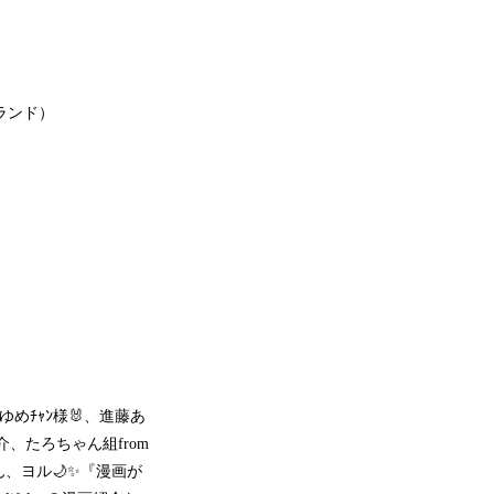
ランド）
ゆめﾁｬﾝ様🐰、進藤あ
、たろちゃん組from
、ヨル🌙✨『漫画が