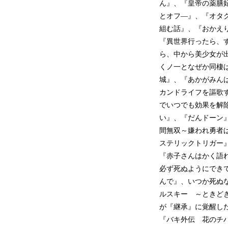
ん』、『皇帝の薬膳
とオフ―』、『オタ
組む話』、『おかえ
『異世界行ったら、
ら、中から美少女が
くノ一となぜか同棲
城』、『あかがみん
カンドライフを謳歌
でいつでも効果を解
い』、『だんドーン
間無双～嫌われ勇者は
ステリックトリガー
『赤子さんはかく語
必ず死ぬようにでき
んで』、いつか死ぬ
ルスキー ～ときど
が『継承』に覚醒し
『バキ外伝 花のチ