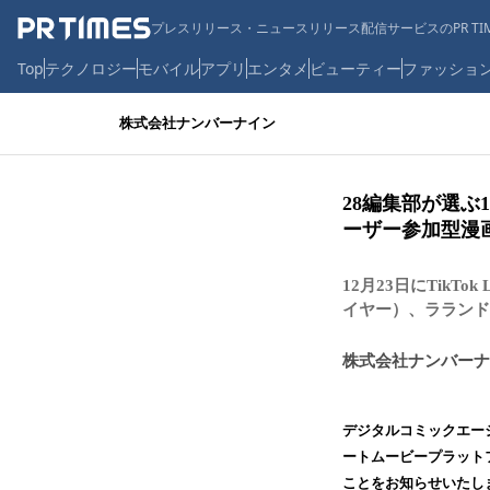
プレスリリース・ニュースリリース配信サービスのPR TIM
Top
テクノロジー
モバイル
アプリ
エンタメ
ビューティー
ファッショ
株式会社ナンバーナイン
28編集部が選ぶ
ーザー参加型漫
12月23日にTik
イヤー）、ラランド
株式会社ナンバーナ
デジタルコミックエー
ートムービープラット
ことをお知らせいたし