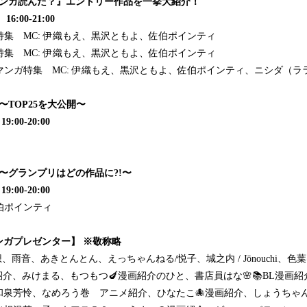
マンガ読んだ？』エントリー作品を一挙大紹介！
6:00-21:00
特集 MC: 伊織もえ、黒沢ともよ、佐伯ポインティ
特集 MC: 伊織もえ、黒沢ともよ、佐伯ポインティ
マンガ特集 MC: 伊織もえ、黒沢ともよ、佐伯ポインティ、ニシダ（ラ
〜TOP25を大公開〜
:00-20:00
〜グランプリはどの作品に?!〜
:00-20:00
佐伯ポインティ
ンガプレゼンター】 ※敬称略
、雨音、あきとんとん、えっちゃんねる/悦子、城之内 / Jōnouchi、色葉
介、みけまる、もつもつ🍆漫画紹介のひと、書店員はな🌸📚BL漫画紹介
泉芳怜、なめろう巻 アニメ紹介、ひなたこ🐙漫画紹介、しょうちゃん