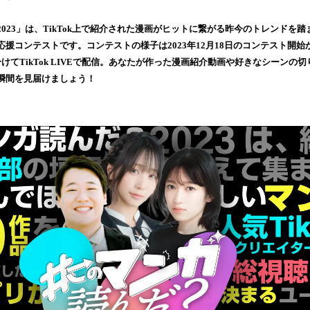
読
み
023」は、TikTok上で紹介された漫画がヒットに繋がる昨今のトレンドを
込
援コンテストです。コンテストの様子は2023年12月18日のコンテスト開始から
み
けてTikTok LIVEで配信。あなたが作った漫画紹介動画や好きなシーンの
中
瞬間を見届けましょう！
で
す