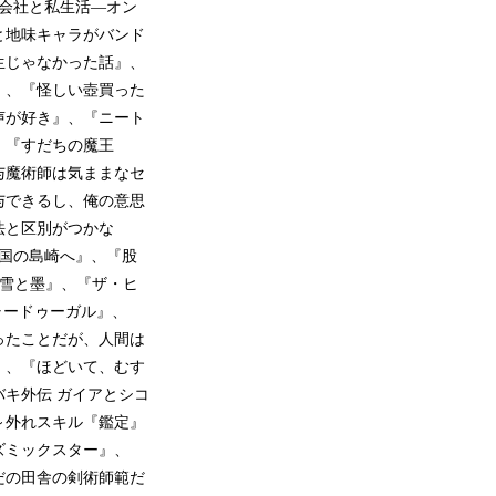
会社と私生活―オン
と地味キャラがバンド
生じゃなかった話』、
』、『怪しい壺買った
声が好き』、『ニート
、『すだちの魔王
与魔術師は気ままなセ
与できるし、俺の意思
法と区別がつかな
の国の島崎へ』、『股
『雪と墨』、『ザ・ヒ
ャードゥーガル』、
ったことだが、人間は
』、『ほどいて、むす
キ外伝 ガイアとシコ
～外れスキル『鑑定』
ズミックスター』、
゙の田舎の剣術師範だ