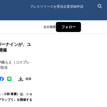
プレスリリースを受信
企業登録申請
会社概要
フォロー
ンバーナインが、ユ
開催
、伊織もえ（コスプレ
が担当
：小林 琢磨）は、ショ
グランプリ」を開催する