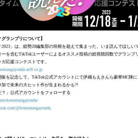
？グランプリについて】
2023」は、総勢28編集部の垣根を超えて集まった、いま読んでほしいマ
エイターを含むTikTokユーザーによるオススメ投稿の総視聴回数でグラン
ンガ応援コンテストです。
onomangayonda.no9.co.jp
催を記念して、TikTok公式アカウントにて伊織もえさんら豪華MC陣によ
加で未来の大ヒット作が生まれるかも?!
だ？」公式アカウントをフォローする
r.com/konomangayonda/
tiktok.com/@konomangayonda