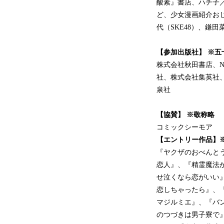
酸素』書店、ハチ子／
ど、少女漫画紹介おじさ
代（SKE48）、鎌田菜
【参加出版社】 ※五
株式会社秋田書店、N
社、株式会社集英社
泉社
【協賛】 ※敬称略
コミックシーモア
【エントリー作品】
『ヤクザのおべんと
恋人』、『精霊魔法
せ泣くなら恋がいい
恋しちゃったら』、
マジルミエ』、『バ
のつづきは男子寮で