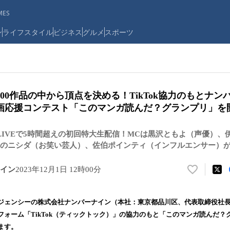
ES
ン
ライフスタイル
ビジネス
グルメ
スポーツ
100作品の中から頂点を決める！TikTok協力のもとナ
画応援コンテスト「このマンガ読んだ？グランプリ」を
Tok LIVEで5時間超えの初回特大生配信！MCは黒沢ともよ（声優）
のニシダ（お笑い芸人）、佐伯ポインティ（インフルエンサー）
イン
2023年12月1日 12時00分
い
い
ね
ジェンシーの株式会社ナンバーナイン（本社：東京都品川区、代表取締役社長
！
フォーム「TikTok（ティックトック）」の協力のもと「このマンガ読んだ？
数
ます。
を