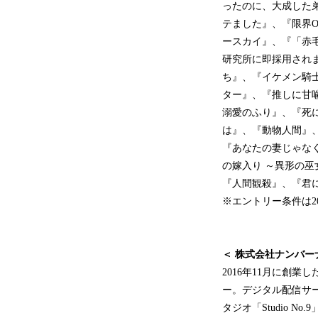
ったのに、大成した弟
テました』、『限界
ースカイ』、『「赤毛
研究所に即採用され
ち』、『イケメン騎士
ター』、『推しに甘
溺愛のふり』、『死
は』、『動物人間』
『あなたの妻じゃな
の嫁入り ～異形の
『人間観殺』、『君
※エントリー条件は2
＜ 株式会社ナンバー
2016年11月に創
ー。デジタル配信サー
タジオ「Studio 