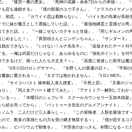
妃』、『後宮一番の悪女』、『死神の花嫁－余命7日からの幸福－』、『
クも恋も連鎖する』、『僕の部屋のユウ子さん』、『クラスのイケメン
り、初恋。』、『カワイイ恋は着飾らない』、『バイト先の先輩が高校
すでに妹が魔王として君臨していた話。』、『最強地縛霊と霊感ゼロ男
出てきた話。』、『一線こせないカテキョと生徒』、『同じギルメンの
はじめました！』、『異形頭さんとニンゲンちゃん』、『サンダー３』
は脱出できない』、『いけない！ルナ先生Ｒ』、『追放されたチート付
する。～俺は武器だけじゃなく、あらゆるものに『強化ポイント』を付
除できるけど、残った人たち大丈夫？～』、『高度に発達した医学は魔
』、『8月31日のロングサマー』、『矢野くんの普通の日々』、『平和
魔族に愛される～』、『タダでは抱かれません』、『LILI-MEN』、
』、『サイコ×パスト 猟奇殺人潜入捜査』、『不死と罰』、『天幕のジ
れり』、『同人女アパート建ててみた』、『アナトミア―解剖してわか
ている―』、『木曜日のシェフレラ スクールカウンセラー五加木純架
なら絵を売ってから』、『バットゥータ先生のグルメアンナイト』、『バ
きノムラ 二人だけど三人暮らし～』、『この冒険者、人類史最強です
たので、数多の英雄たちの力を受け継ぎ無双する～』、『僕が恋するコ
ハル』、ビバリウムで朝食を』、『片田舎のおっさん、剣聖になる～たた