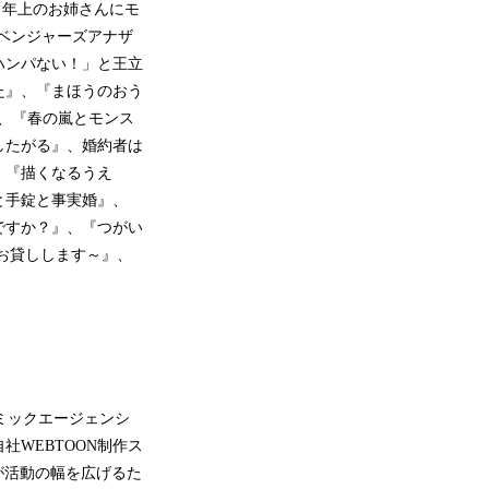
たら年上のお姉さんにモ
ベンジャーズアナザ
ハンパない！」と王立
た』、『まほうのおう
』、『春の嵐とモンス
したがる』、婚約者は
、『描くなるうえ
と手錠と事実婚』、
ですか？』、『つがい
お貸しします～』、
コミックエージェンシ
WEBTOON制作ス
んが活動の幅を広げるた