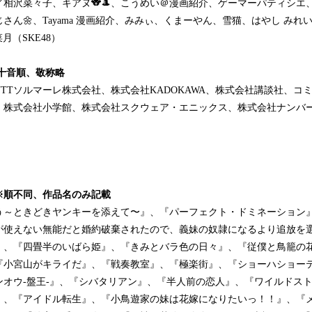
相沢菜々子、キアヌ🐨🎩、こうめい＠漫画紹介、ゲーマーパティシエ、li
ん🌼、Tayama 漫画紹介、みみぃ、くまーやん、雪猫、はやし みれい
月（SKE48）
十音順、敬称略
TTソルマーレ株式会社、株式会社KADOKAWA、株式会社講談社、コ
、株式会社小学館、株式会社スクウェア・エニックス、株式会社ナンバ
※順不同、作品名のみ記載
う～ときどきヤンキーを添えて〜』、『パーフェクト・ドミネーション
が使えない無能だと婚約破棄されたので、義妹の奴隷になるより追放を
』、『四畳半のいばら姫』、『きみとバラ色の日々』、『従僕と鳥籠の
『小宮山がキライだ』、『戦奏教室』、『極楽街』、『ショーハショー
ンオウ-盤王-』、『シバタリアン』、『半人前の恋人』、『ワイルドス
』、『アイドル転生』、『小鳥遊家の妹は花嫁になりたいっ！！』、『