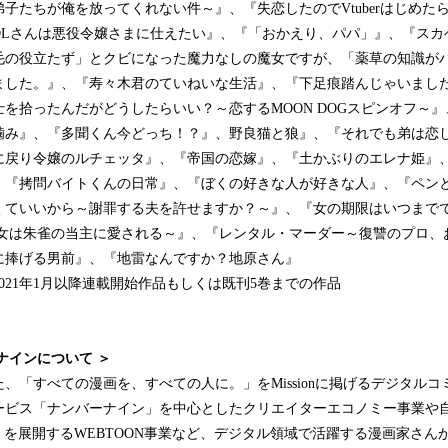
子たちが俺を放ってくれない件～』、『失恋したのでVtuberはじめ
OLさんは悪役令嬢さまに仕えたい』、『「おかえり、パパ」』、『スカ
の役立たず」とクビになった魔力なしの魔女ですが、「薬草の知識が
ました。』、『寿々木君のていねいな生活』、『下足痕踏んじゃいまし
を拾ったんだがどうしたらいい？～恋するMOON DOGスピンオフ～
噛み』、『多聞くん今どっち！？』、野良猫と狼』、『それでも弟は恋
に戻り令嬢のルチェッタ』、『帝国の恋嫁』、『土かぶりのエレナ姫』
、『拷問バイトくんの日常』、『ぼくの好きな人が好きな人』、『ペン
くていいから～謝罪する夫を許せますか？～』、『女の期限はいつまで
巫女は朱雀の当主に愛される～』、『レンタル・マーダー～復讐のプロ、
に捧げる男前』、『地雷なんですか？地原さん』
021年1月以降連載開始作品もしくは既刊5巻までの作品
ナインについて ＞
業した、「すべての漫画を、すべての人に。」をMissionに掲げるデジタル
ビス「ナンバーナイン」を中心としたクリエイターエコノミー事業や自社
No.9」を展開するWEBTOON事業など、デジタル領域で活躍する漫画家さ